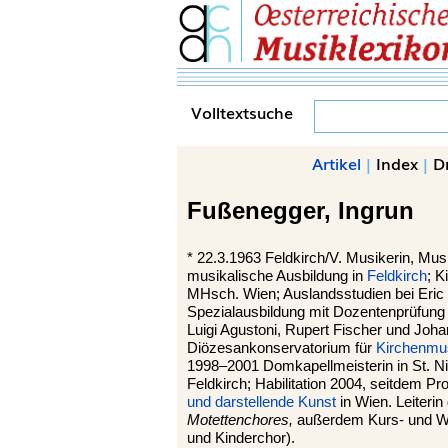
Volltextsuche
Artikel
|
Index
|
D
Fußenegger,
Ingrun
*
22.3.1963
Feldkirch/V.
Musikerin, Musik
musikalische Ausbildung in
Feldkirch
; K
MHsch. Wien; Auslandsstudien bei Eric
Spezialausbildung mit Dozentenprüfung
Luigi Agustoni, Rupert Fischer und Joh
Diözesankonservatorium für
Kirchenmu
1998–2001 Domkapellmeisterin in St. Ni
Feldkirch; Habilitation 2004, seitdem Pr
und darstellende Kunst
in Wien. Leiteri
Motettenchores,
außerdem Kurs- und Wor
und Kinderchor).