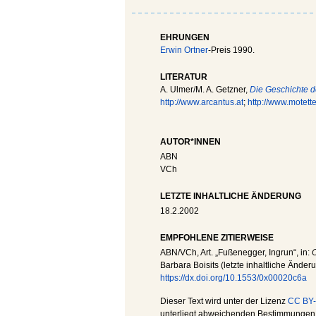
EHRUNGEN
Erwin Ortner
-Preis 1990.
LITERATUR
A. Ulmer/M. A. Getzner,
Die Geschichte d
http://www.arcantus.at
;
http://www.motette
AUTOR*INNEN
ABN
VCh
LETZTE INHALTLICHE ÄNDERUNG
18.2.2002
EMPFOHLENE ZITIERWEISE
ABN
/
VCh
, Art. „Fußenegger, Ingrun“, in:
O
Barbara Boisits (letzte inhaltliche Änder
https://dx.doi.org/10.1553/0x00020c6a
Dieser Text wird unter der Lizenz
CC BY-
unterliegt abweichenden Bestimmungen; 