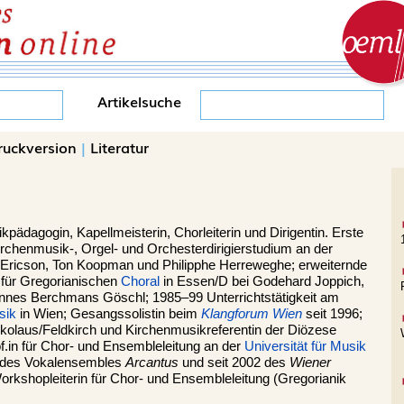
Artikelsuche
ruckversion
|
Literatur
pädagogin, Kapellmeisterin, Chorleiterin und Dirigentin. Erste
irchenmusik-, Orgel- und Orchesterdirigierstudium an der
 Ericson, Ton Koopman und Philipphe Herreweghe; erweiternde
 für Gregorianischen
Choral
in Essen/D bei Godehard Joppich,
annes Berchmans Göschl; 1985–99 Unterrichtstätigkeit am
sik
in Wien; Gesangssolistin beim
Klangforum Wien
seit 1996;
kolaus/Feldkirch und Kirchenmusikreferentin der Diözese
of.in für Chor- und Ensembleleitung an der
Universität für Musik
n des Vokalensembles
Arcantus
und seit 2002 des
Wiener
kshopleiterin für Chor- und Ensembleleitung (Gregorianik