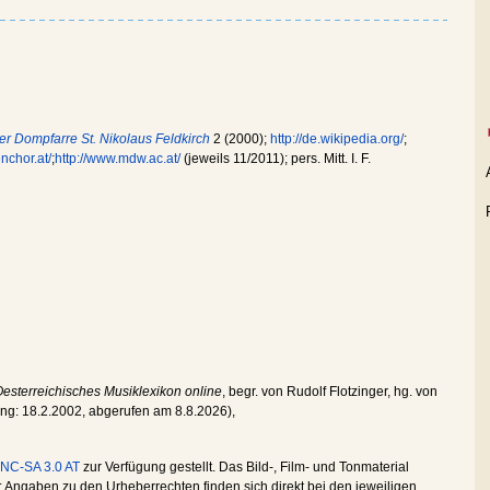
er Dompfarre St. Nikolaus Feldkirch
2 (2000);
http://de.wikipedia.org/
;
nchor.at/
;
http://www.mdw.ac.at/
(jeweils 11/2011); pers. Mitt. I. F.
esterreichisches Musiklexikon online
, begr. von Rudolf Flotzinger, hg. von
ung:
18.2.2002
, abgerufen am
8.8.2026
),
NC-SA 3.0 AT
zur Verfügung gestellt. Das Bild-, Film- und Tonmaterial
Angaben zu den Urheberrechten finden sich direkt bei den jeweiligen