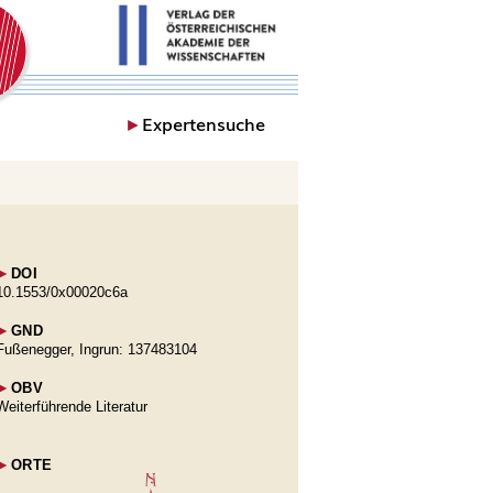
►
Expertensuche
►
DOI
10.1553/0x00020c6a
►
GND
Fußenegger, Ingrun: 137483104
►
OBV
Weiterführende Literatur
►
ORTE