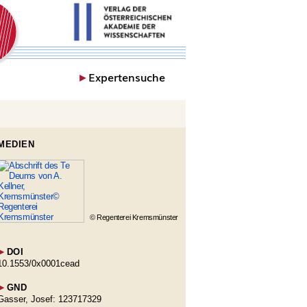
►
Expertensuche
MEDIEN
© Regenterei Kremsmünster
►
DOI
10.1553/0x0001cead
►
GND
Gasser, Josef: 123717329