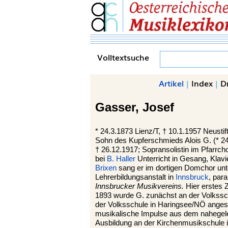
Volltextsuche
Artikel
|
Index
|
D
Gasser,
Josef
*
24.3.1873
Lienz
/T, †
10.1.1957
Neustif
Sohn des Kupferschmieds Alois G. (* 24
† 26.12.1917; Sopransolistin im Pfarrch
bei
B. Haller
Unterricht in Gesang, Klav
Brixen
sang er im dortigen Domchor un
Lehrerbildungsanstalt in
Innsbruck
, para
Innsbrucker Musikvereins.
Hier erstes 
1893 wurde G. zunächst an der Volkssc
der Volksschule in Haringsee/NÖ angeste
musikalische Impulse aus dem nahegele
Ausbildung an der Kirchenmusikschule i