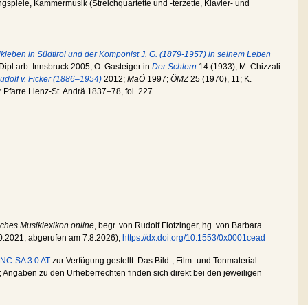
gspiele, Kammermusik (Streichquartette und -terzette, Klavier- und
kleben in Südtirol und der Komponist J. G. (1879-1957) in seinem Leben
Dipl.arb. Innsbruck 2005; O. Gasteiger in
Der Schlern
14 (1933); M. Chizzali
udolf v. Ficker (1886–1954)
2012;
MaÖ
1997;
ÖMZ
25 (1970), 11; K.
 Pfarre Lienz-St. Andrä 1837–78, fol. 227.
sches Musiklexikon online
, begr. von Rudolf Flotzinger, hg. von Barbara
0.2021
, abgerufen am
7.8.2026
),
https://dx.doi.org/10.1553/0x0001cead
NC-SA 3.0 AT
zur Verfügung gestellt. Das Bild-, Film- und Tonmaterial
Angaben zu den Urheberrechten finden sich direkt bei den jeweiligen