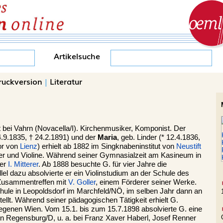
Artikelsuche
ruckversion
|
Literatur
t
bei Vahrn (Novacella/I). Kirchenmusiker, Komponist. Der
.9.1835, † 24.2.1891) und der
Maria
, geb. Linder (* 12.4.1836,
or von
Lienz
) erhielt ab 1882 im Singknabeninstitut von
Neustift
ier und Violine. Während seiner Gymnasialzeit am Kasineum in
ter
I. Mitterer
. Ab 1888 besuchte G. für vier Jahre die
llel dazu absolvierte er ein Violinstudium an der Schule des
Zusammentreffen mit
V. Goller
, einem Förderer seiner Werke.
hule in Leopoldsdorf im Marchfeld/NÖ, im selben Jahr dann an
llt. Während seiner pädagogischen Tätigkeit erhielt G.
genen Wien. Vom 15.1. bis zum 15.7.1898 absolvierte G. eine
n Regensburg/D, u. a. bei Franz Xaver Haberl, Josef Renner