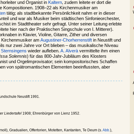
horleiter und Organist in
Kaltern
, zudem leitete er dort die
rste Kompositionen. 1908–22 als Kirchenmusiker am
ten
tätig; als stadtbekannte Persönlichkeit nahm er in dieser
teil und war als Musiker beim städtischen Sinfonieorchester,
ist im Stadttheater sehr gefragt. Unter seiner Leitung erlebte
itete hier nach der Praktischen Singschule von I. Mitterer).
naben in Klavier, Violine, Gitarre, Zither und diversen
ls Kirchenmusiker am
Augustiner-Chorherrenstift
in Neustift und
ils nur zwei Jahre vor Ort blieben – das musikalische Niveau
s
Sternsingens
wieder aufleben.
A. Alverà
vermittelte ihm einen
ssa Solemnis
) für das 800-Jahr-Jubiläum des Klosters
ganist und Orgelimprovisator; sein kompositorisches Schaffen
einen von spätromantischen Elementen beeinflussten, aber
rundschule Neustift 1991.
er Liedertafel
1908; Ehrenbürger von Lienz 1952.
moll), Gradualien, Offertorien, Motetten, Kantanten, Te Deum (s.
Abb.
),