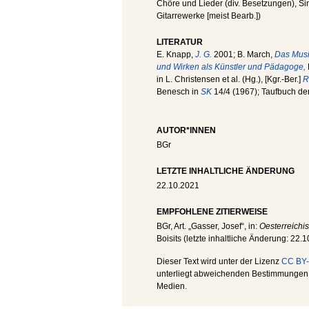
Chöre und Lieder (div. Besetzungen), Sin
Gitarrewerke [meist Bearb.])
LITERATUR
E. Knapp,
J. G.
2001; B. March,
Das Musi
und Wirken als Künstler und Pädagoge,
in L. Christensen et al. (Hg.), [Kgr.-Ber.]
R
Benesch in
SK
14/4 (1967); Taufbuch der
AUTOR*INNEN
BGr
LETZTE INHALTLICHE ÄNDERUNG
22.10.2021
EMPFOHLENE ZITIERWEISE
BGr
, Art. „Gasser, Josef“, in:
Oesterreichi
Boisits (letzte inhaltliche Änderung:
22.1
Dieser Text wird unter der Lizenz
CC BY-
unterliegt abweichenden Bestimmungen; 
Medien.