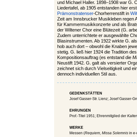
und Michael Haller. 1898–1908 war G. C
Liedertafel, ab 1905 entstanden hier e
Prämonstratenser
-Chorherrenstift in
Wil
Zeit am Innsbrucker Musikleben regen An
für Kammermusikkonzerte und als Bratsch
der Wiltener Chor eine Blütezeit (G. arbe
Zudem unterrichtete er ausgewählte Chork
Blasinstrumenten. Ab 1922 wirkte G. a
hob auch dort – obwohl die Knaben jewe
stetig. G. ließ hier 1924 die Tradition de
Kompositionsauftrag (es entstand die
Mi
Neustift 1942. G. galt als versierter Or
zeichnet sich durch Vielseitigkeit und 
dennoch individuellen Stil aus.
GEDENKSTÄTTEN
Josef Gasser-Str. Lienz; Josef Gasser-G
EHRUNGEN
Prof.-Titel 1951; Ehrenmitglied der
Kalter
WERKE
Messen (
Requiem, Missa Solemnis
in e-