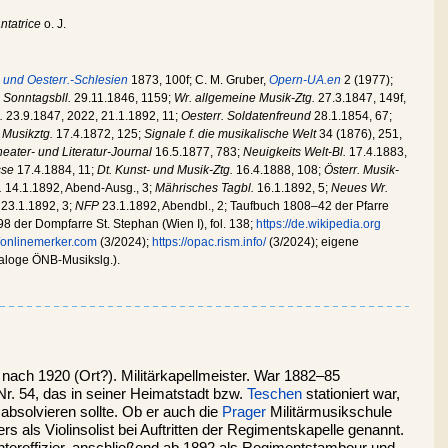
ntatrice
o. J.
 und Oesterr.-Schlesien
1873, 100f; C. M. Gruber,
Opern-UA.en
2 (1977);
;
Sonntagsbll.
29.11.1846, 1159;
Wr. allgemeine Musik-Ztg.
27.3.1847, 149f,
.
23.9.1847, 2022, 21.1.1892, 11;
Oesterr. Soldatenfreund
28.1.1854, 67;
 Musikztg.
17.4.1872, 125;
Signale f. die musikalische Welt
34 (1876), 251,
Theater- und Literatur-Journal
16.5.1877, 783;
Neuigkeits Welt-Bl.
17.4.1883,
sse
17.4.1884, 11;
Dt. Kunst- und Musik-Ztg.
16.4.1888, 108;
Österr. Musik-
.
14.1.1892, Abend-Ausg., 3;
Mährisches Tagbl.
16.1.1892, 5;
Neues Wr.
23.1.1892, 3;
NFP
23.1.1892, Abendbl., 2; Taufbuch 1808–42 der Pfarre
 der Dompfarre St. Stephan (Wien I), fol. 138;
https://de.wikipedia.org
//onlinemerker.com
(3/2024);
https://opac.rism.info/
(3/2024); eigene
loge ÖNB-Musikslg.).
 nach 1920 (Ort?). Militärkapellmeister. War 1882–85
r. 54, das in seiner Heimatstadt bzw.
Teschen
stationiert war,
absolvieren sollte. Ob er auch die
Prager
Militärmusikschule
ters als Violinsolist bei Auftritten der Regimentskapelle genannt.
Unteroffizier, anschließend ab 1892 als Regimentstambour und