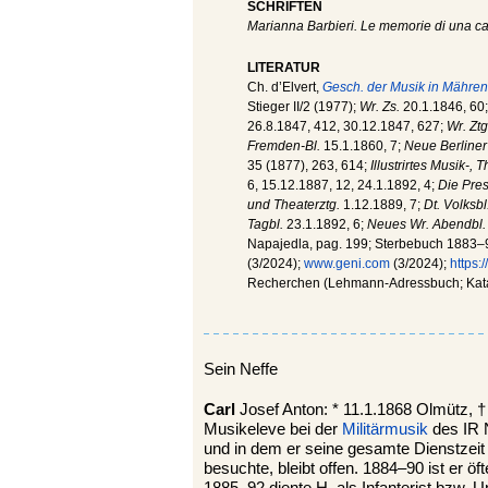
SCHRIFTEN
Marianna Barbieri. Le memorie di una ca
LITERATUR
Ch. d’Elvert,
Gesch. der Musik in Mähren
Stieger II/2 (1977);
Wr. Zs.
20.1.1846, 60
26.8.1847, 412, 30.12.1847, 627;
Wr. Ztg
Fremden-Bl.
15.1.1860, 7;
Neue Berliner
35 (1877), 263, 614;
Illustrirtes Musik-, 
6, 15.12.1887, 12, 24.1.1892, 4;
Die Pre
und Theaterztg.
1.12.1889, 7;
Dt. Volksbl
Tagbl.
23.1.1892, 6;
Neues Wr. Abendbl.
Napajedla, pag. 199; Sterbebuch 1883–98
(3/2024);
www.geni.com
(3/2024);
https:
Recherchen (Lehmann-Adressbuch; Kata
Sein Neffe
Carl
Josef Anton: * 11.1.1868 Olmütz, †
Musikeleve bei der
Militärmusik
des IR N
und in dem er seine gesamte Dienstzeit 
besuchte, bleibt offen. 1884–90 ist er öf
1885–92 diente H. als Infanterist bzw. 