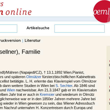
Artikelsuche
ruckversion
|
Literatur
ellner), Familie
l)/Mähren (Napajedl/CZ), † 13.1.1892 Wien.Pianist,
ärs und späteren
Olmützer
fürsterzbischöflichen Kabinettrats
ellist betätigte. L. H. erlernte das Klavierspiel vom Olmützer
b dann weitere Studien in Wien bei
S. Sechter
. Ab 1846 sind
z und
Wien
nachweisbar. Am 21.3.1847 gab er im Klaviersalon
lben Jahr trat er auch in
Kremsier
und wiederum in Olmütz
öglicherweise war er in den 1850er Jahren mehrere Jahre bei
tig wieder in Wien gewesen zu sein, das Wiener Adressbuch
em Nachruf unternahm H. Konzertreisen durch Europa und