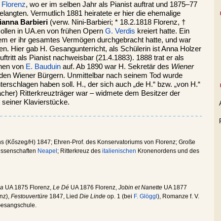
n
Florenz
, wo er im selben Jahr als Pianist auftrat und 1875–77
angten. Vermutlich 1881 heiratete er hier die ehemalige
ianna Barbieri
(verw. Nini-Barbieri; * 18.2.1818 Florenz, †
Rollen in UA.en von frühen Opern
G. Verdis
kreiert hatte. Ein
hdem er ihr gesamtes Vermögen durchgebracht hatte, und war
n. Hier gab H. Gesangunterricht, als Schülerin ist Anna Holzer
Auftritt als Pianist nachweisbar (21.4.1883). 1888 trat er als
onen von
E. Bauduin
auf. Ab 1890 war H. Sekretär des
Wiener
den Wiener Bürgern. Unmittelbar nach seinem Tod wurde
terschlagen haben soll. H., der sich auch „de H.“ bzw. „von H.“
acher) Ritterkreuzträger war – widmete dem Besitzer der
 seiner Klavierstücke.
s (Kőszeg/H) 1847; Ehren-Prof. des Konservatoriums von Florenz; Große
issenschaften
Neapel
; Ritterkreuz des
italienischen
Kronenordens und des
la
UA 1875 Florenz,
Le Dé
UA 1876 Florenz,
Jobin et Nanette
UA 1877
nz),
Festouvertüre
1847, Lied
Die Linde
op. 1 (bei
F. Glöggl
), Romanze f. V.
 Gesangschule.