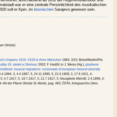
matstadt war er eine zentrale Persönlichkeit des musikalischen
1920 soll er Kpm. im
bosnischen
Sarajevo gewesen sein.
an Olmütz).
eich-Ungarns 1916–1918 in ihren Märschen
1983, 3/15; Brixel/Martin/Pils
dba 19. stoleti a Olomouc
2002; F. Hadžić in J. Weiss (Hg.),
glasbene
znolikosti. musical migrations: crossroads of european musical diversity
.4.1884, 3, 4.4.1887, 5, 24.11.1890, 5, 22.4.1909, 3, 17.6.1911, 4,
5, 4.7.1917, 5, 19.7.1917, 5, 21.7.1917, 5;
Neuigkeits Welt-Bl.
2.4.1896, 4;
–69 der Pfarre Olmütz-St. Moritz, pag. 483; ÖSTA, Kriegsarchiv (Vers.