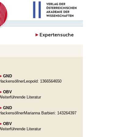
►
Expertensuche
►
GND
HackensöllnerLeopold: 1366564650
►
OBV
Weiterführende Literatur
►
GND
HackensöllnerMarianna Barbieri: 143264397
►
OBV
Weiterführende Literatur