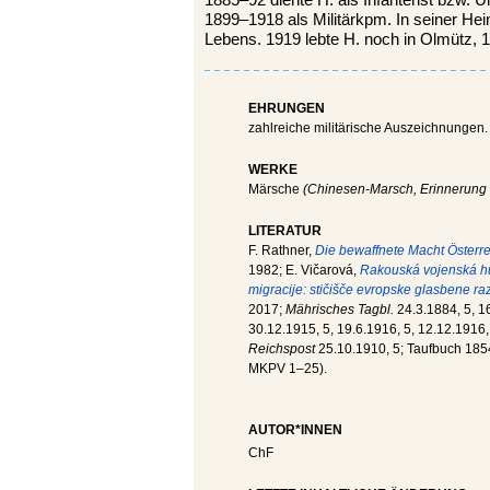
1899–1918 als Militärkpm. In seiner Hei
Lebens. 1919 lebte H. noch in Olmütz, 
EHRUNGEN
zahlreiche militärische Auszeichnungen.
WERKE
Märsche
(Chinesen-Marsch, Erinnerung 
LITERATUR
F. Rathner,
Die bewaffnete Macht Österr
1982; E. Vičarová,
Rakouská vojenská hu
migracije: stičišče evropske glasbene ra
2017;
Mährisches Tagbl.
24.3.1884, 5, 16
30.12.1915, 5, 19.6.1916, 5, 12.12.1916, 
Reichspost
25.10.1910, 5; Taufbuch 1854
MKPV 1–25).
AUTOR*INNEN
ChF