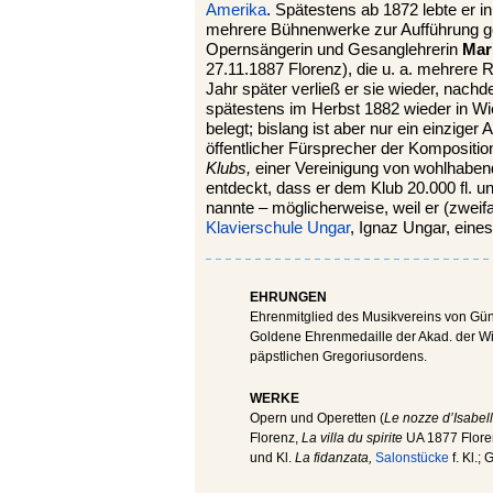
Amerika
. Spätestens ab 1872 lebte er i
mehrere Bühnenwerke zur Aufführung gel
Opernsängerin und Gesanglehrerin
Mar
27.11.1887 Florenz), die u. a. mehrere 
Jahr später verließ er sie wieder, nac
spätestens im Herbst 1882 wieder in Wie
belegt; bislang ist aber nur ein einziger 
öffentlicher Fürsprecher der Kompositi
Klubs,
einer Vereinigung von wohlhaben
entdeckt, dass er dem Klub 20.000 fl. un
nannte – möglicherweise, weil er (zweif
Klavierschule Ungar
, Ignaz Ungar, eines
EHRUNGEN
Ehrenmitglied des Musikvereins von Gün
Goldene Ehrenmedaille der Akad. der W
päpstlichen Gregoriusordens.
WERKE
Opern und Operetten (
Le nozze d’Isabel
Florenz,
La villa du spirite
UA 1877 Flore
und Kl.
La fidanzata,
Salonstücke
f. Kl.;