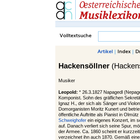
Volltextsuche
Artikel
|
Index
|
D
Hackensöllner
(Hackens
Musiker
Leopold:
* 26.3.1827 Napagedl (Nepaged
Komponist. Sohn des gräflichen Sekret
Ignaz H., der sich als Sänger und Violonc
Domorganisten Moritz Kunert und betrie
öffentliche Auftritte als Pianist in Olmüt
Schweighofer
ein eigenes Konzert, im se
auf. Danach verliert sich seine Spur, m
der Armee. Ca. 1860 scheint er kurzzei
verzeichnet ihn auch 1870. Gemäß ein