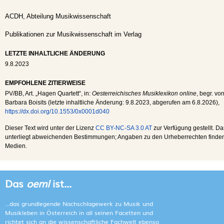
ACDH, Abteilung Musikwissenschaft
Publikationen zur Musikwissenschaft im Verlag
LETZTE INHALTLICHE ÄNDERUNG
9.8.2023
EMPFOHLENE ZITIERWEISE
PV
/
BB
, Art. „Hagen Quartett“, in:
Oesterreichisches Musiklexikon online
, begr. vo
Barbara Boisits (letzte inhaltliche Änderung:
9.8.2023
, abgerufen am
6.8.2026
),
https://dx.doi.org/10.1553/0x0001d040
Dieser Text wird unter der Lizenz
CC BY-NC-SA 3.0 AT
zur Verfügung gestellt. Da
unterliegt abweichenden Bestimmungen; Angaben zu den Urheberrechten finden s
Medien.
Das
oeml
ist...
...das grundlegende Nachschlagewerk zu Musik und
Musikleben in Österreich in all seinen Facetten und
richtet sich an die wissenschaftliche Fachwelt ebenso