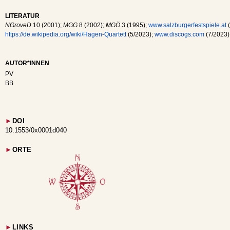
LITERATUR
NGroveD
10 (2001);
MGG
8 (2002);
MGÖ
3 (1995);
www.salzburgerfestspiele.at
(
https://de.wikipedia.org/wiki/Hagen-Quartett
(5/2023);
www.discogs.com
(7/2023);
AUTOR*INNEN
PV
BB
►
DOI
10.1553/0x0001d040
►
ORTE
►
LINKS