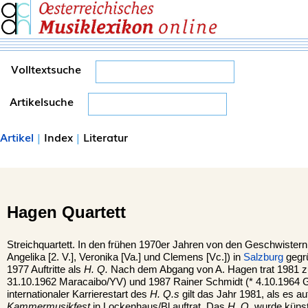
Volltextsuche
Artikelsuche
Artikel
|
Index
|
Literatur
Hagen Quartett
Streichquartett. In den frühen 1970er Jahren von den Geschwister
Angelika [2. V.], Veronika [Va.] und Clemens [Vc.]) in
Salzburg
gegr
1977 Auftritte als
H. Q.
Nach dem Abgang von A. Hagen trat 1981 zu
31.10.1962 Maracaibo/YV) und 1987 Rainer Schmidt (* 4.10.1964
internationaler Karrierestart des
H. Q.s
gilt das Jahr 1981, als es a
Kammermusikfest
in Lockenhaus/Bl auftrat. Das
H. Q.
wurde künst