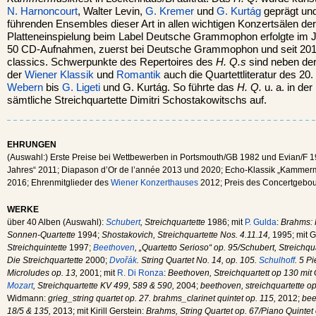
N. Harnoncourt
, Walter Levin,
G. Kremer
und
G. Kurtág
geprägt und
führenden Ensembles dieser Art in allen wichtigen Konzertsälen der
Platteneinspielung beim Label Deutsche Grammophon erfolgte im J
50 CD-Aufnahmen, zuerst bei Deutsche Grammophon und seit 201
classics. Schwerpunkte des Repertoires des
H. Q.s
sind neben der 
der
Wiener Klassik
und
Romantik
auch die Quartettliteratur des 20
Webern
bis
G. Ligeti
und G. Kurtág. So führte das
H. Q.
u. a. in de
sämtliche Streichquartette Dimitri Schostakowitschs auf.
EHRUNGEN
(Auswahl:) Erste Preise bei Wettbewerben in Portsmouth/GB 1982 und Evian/F 
Jahres“ 2011; Diapason d’Or de l’année 2013 und 2020; Echo-Klassik „Kammerm
2016; Ehrenmitglieder des
Wiener Konzerthauses
2012; Preis des Concertgebo
WERKE
über 40 Alben (Auswahl):
Schubert
, Streichquartette
1986; mit
P. Gulda
:
Brahms: K
Sonnen-Quartette
1994;
Shostakovich, Streichquartette Nos. 4.11.14,
1995; mit 
Streichquintette
1997;
Beethoven
, „Quartetto Serioso“ op. 95/Schubert, Streichqu
Die Streichquartette
2000;
Dvořák
. String Quartet No. 14, op. 105.
Schulhoff
. 5 P
Microludes op. 13,
2001; mit
R. Di Ronza
:
Beethoven, Streichquartett op 130 mit
Mozart
, Streichquartette KV 499, 589 & 590,
2004;
beethoven, streichquartette o
Widmann:
grieg_string quartet op. 27. brahms_clarinet quintet op. 115,
2012;
bee
18/5 & 135,
2013; mit Kirill Gerstein:
Brahms, String Quartet op. 67/Piano Quintet