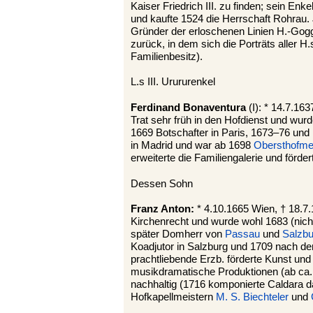
Kaiser Friedrich III. zu finden; sein Enke
und kaufte 1524 die Herrschaft Rohrau.
Gründer der erloschenen Linien H.-Gogg
zurück, in dem sich die Porträts aller H.
Familienbesitz).
L.s III. Urururenkel
Ferdinand Bonaventura
(I): * 14.7.16
Trat sehr früh in den Hofdienst und wur
1669 Botschafter in Paris, 1673–76 und 
in Madrid und war ab 1698
Obersthofme
erweiterte die Familiengalerie und förder
Dessen Sohn
Franz Anton:
* 4.10.1665 Wien, † 18.7.
Kirchenrecht und wurde wohl 1683 (nich
später Domherr von
Passau
und
Salzbu
Koadjutor in Salzburg und 1709 nach d
prachtliebende Erzb. förderte Kunst und
musikdramatische Produktionen (ab ca.
nachhaltig (1716 komponierte Caldara 
Hofkapellmeistern
M. S. Biechteler
und