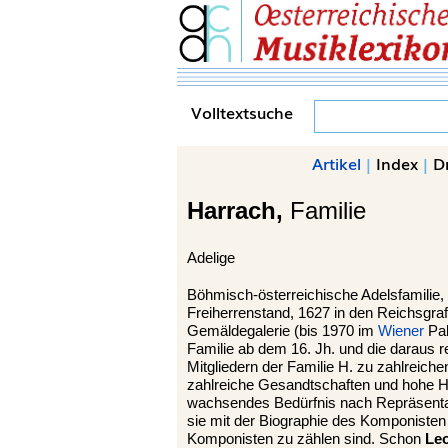
Volltextsuche
Artikel
|
Index
|
D
Harrach,
Familie
Adelige
Böhmisch-österreichische Adelsfamilie,
Freiherrenstand, 1627 in den Reichsgraf
Gemäldegalerie (bis 1970 im
Wiener
Pal
Familie ab dem 16. Jh. und die daraus 
Mitgliedern der Familie H. zu zahlreic
zahlreiche Gesandtschaften und hohe Hof
wachsendes Bedürfnis nach Repräsentati
sie mit der Biographie des Komponisten 
Komponisten zu zählen sind. Schon
Leo