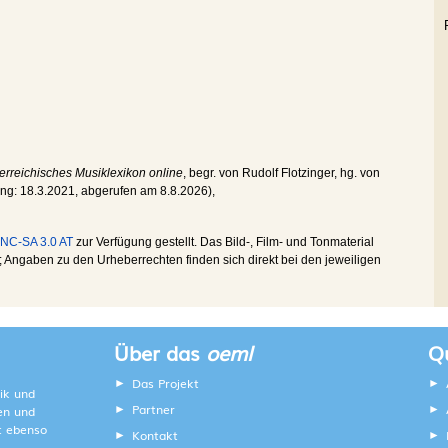
erreichisches Musiklexikon online
, begr. von Rudolf Flotzinger, hg. von
ung:
18.3.2021
, abgerufen am
8.8.2026
),
NC-SA 3.0 AT
zur Verfügung gestellt. Das Bild-, Film- und Tonmaterial
Angaben zu den Urheberrechten finden sich direkt bei den jeweiligen
Über das
oeml
Qu
Das Projekt
ik und
Partner
ten und
lt ebenso
Kontakt