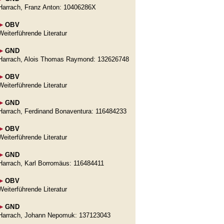
Harrach, Franz Anton: 10406286X
►
OBV
Weiterführende Literatur
►
GND
Harrach, Alois Thomas Raymond: 132626748
►
OBV
Weiterführende Literatur
►
GND
Harrach, Ferdinand Bonaventura: 116484233
►
OBV
Weiterführende Literatur
►
GND
Harrach, Karl Borromäus: 116484411
►
OBV
Weiterführende Literatur
►
GND
Harrach, Johann Nepomuk: 137123043