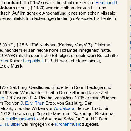
l
Leonhard III.
(† 1527) war Obersthofkanzler von
Ferdinand I.
Johann
(Hans, † 1480) war ein Halbbruder von L. I. und
itsch. Auf ihn geht die Anschaffung jenes römischen Missale
s einschließlich Erläuterungen finden (
H.-Missale,
bis heute in
37 (Ort?), † 15.6.1706 Karlsbad (Karlovy Vary/CZ). Diplomat.
de, nachdem er zahlreiche hohe Hofämter innegehabt hatte,
1697/98 (als die spanische Erbfolge zu regeln war) Botschafter
ister
Kaiser
Leopolds I.
F. B. H. war sehr kunstsinnig,
te die Musik.
1727 Salzburg. Geistlicher. Studierte in Rom Theologie und
t 1673 wie Wurzbach schreibt) Domizellar und kurze Zeit
rg
. 1702 wurde F. A. Bischof von Wien, 1705 erzbischöflicher
em Tod von
J. E. v. Thun
Erzb. von Salzburg. Der
 Musik; v. a. das Wirken von
A. Caldara
, den der Erzb. für
 1712) heranzog, prägte die Musik der Salzburger Residenz
das
Huldigungswerk
Il giubilo della Salza
für F. A. H.). Den
C. H. Biber
war hingegen die
Kirchenmusik
zugeteilt.