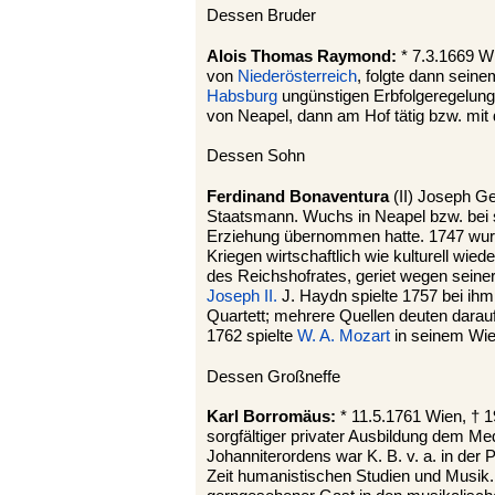
Dessen Bruder
Alois Thomas Raymond:
* 7.3.1669 W
von
Niederösterreich
, folgte dann sein
Habsburg
ungünstigen Erbfolgeregelunge
von Neapel, dann am Hof tätig bzw. mit 
Dessen Sohn
Ferdinand Bonaventura
(II) Joseph Ge
Staatsmann. Wuchs in Neapel bzw. bei se
Erziehung übernommen hatte. 1747 wur
Kriegen wirtschaftlich wie kulturell wi
des Reichshofrates, geriet wegen seine
Joseph II.
J. Haydn spielte 1757 bei ih
Quartett; mehrere Quellen deuten darauf 
1762 spielte
W. A. Mozart
in seinem Wie
Dessen Großneffe
Karl Borromäus:
* 11.5.1761 Wien, † 
sorgfältiger privater Ausbildung dem Me
Johanniterordens war K. B. v. a. in der 
Zeit humanistischen Studien und Musik