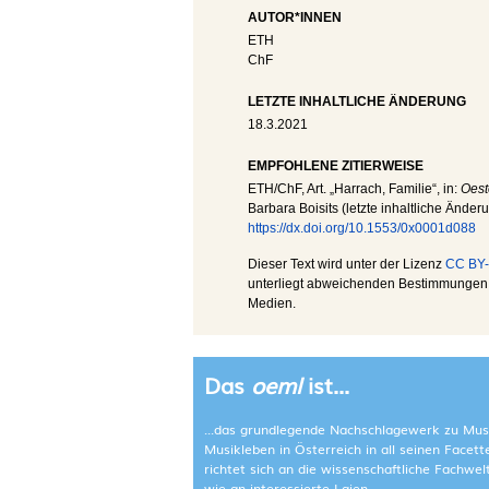
AUTOR*INNEN
ETH
ChF
LETZTE INHALTLICHE ÄNDERUNG
18.3.2021
EMPFOHLENE ZITIERWEISE
ETH
/
ChF
, Art. „Harrach, Familie“, in:
Oest
Barbara Boisits (letzte inhaltliche Änder
https://dx.doi.org/10.1553/0x0001d088
Dieser Text wird unter der Lizenz
CC BY-
unterliegt abweichenden Bestimmungen; 
Medien.
Das
oeml
ist...
...das grundlegende Nachschlagewerk zu Mus
Musikleben in Österreich in all seinen Facet
richtet sich an die wissenschaftliche Fachwe
wie an interessierte Laien.