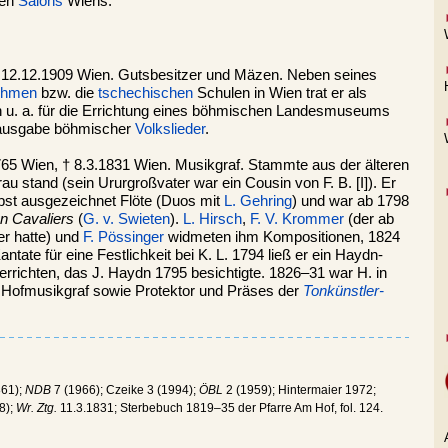
hen
Salons
Wiens.
 12.12.1909 Wien. Gutsbesitzer und Mäzen. Neben seines
öhmen
bzw. die
tschechischen
Schulen in Wien trat er als
 u. a. für die Errichtung eines böhmischen Landesmuseums
rausgabe böhmischer
Volkslieder
.
765 Wien, † 8.3.1831 Wien. Musikgraf. Stammte aus der älteren
au stand (sein Ururgroßvater war ein Cousin von F. B. [I]). Er
elbst ausgezeichnet Flöte (Duos mit
L. Gehring
) und war ab 1798
en Cavaliers
(
G. v. Swieten
).
L. Hirsch
,
F. V. Krommer
(der ab
er hatte) und
F. Pössinger
widmeten ihm Kompositionen, 1824
ate für eine Festlichkeit bei K. L. 1794 ließ er ein Haydn-
richten, das J. Haydn 1795 besichtigte. 1826–31 war H. in
Hofmusikgraf sowie Protektor und Präses der
Tonkünstler-
861);
NDB
7 (1966); Czeike 3 (1994);
ÖBL
2 (1959); Hintermaier 1972;
8);
Wr. Ztg.
11.3.1831; Sterbebuch 1819–35 der Pfarre Am Hof, fol. 124.