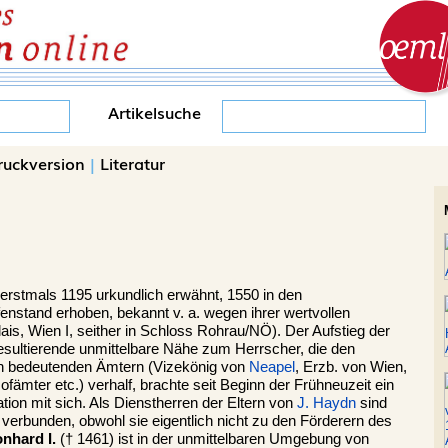
Artikelsuche
ruckversion
|
Literatur
 erstmals 1195 urkundlich erwähnt, 1550 in den
enstand erhoben, bekannt v. a. wegen ihrer wertvollen
ais, Wien I, seither in Schloss Rohrau/NÖ). Der Aufstieg der
resultierende unmittelbare Nähe zum Herrscher, die den
hen bedeutenden Ämtern (Vizekönig von
Neapel
, Erzb. von Wien,
ämter etc.) verhalf, brachte seit Beginn der Frühneuzeit ein
on mit sich. Als Dienstherren der Eltern von
J. Haydn
sind
verbunden, obwohl sie eigentlich nicht zu den Förderern des
nhard I.
(† 1461) ist in der unmittelbaren Umgebung von