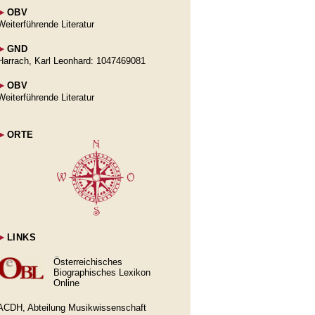
►
OBV
Weiterführende Literatur
►
GND
Harrach, Karl Leonhard: 1047469081
►
OBV
Weiterführende Literatur
►
ORTE
►
LINKS
Österreichisches
Biographisches Lexikon
Online
ACDH, Abteilung Musikwissenschaft