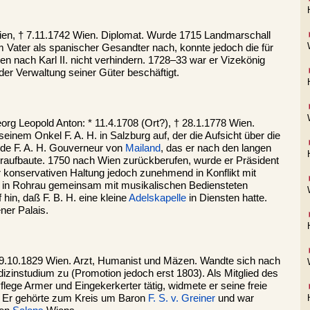
ien, † 7.11.1742 Wien. Diplomat. Wurde 1715 Landmarschall
em Vater als spanischer Gesandter nach, konnte jedoch die für
n nach Karl II. nicht verhindern. 1728–33 war er Vizekönig
der Verwaltung seiner Güter beschäftigt.
org Leopold Anton: * 11.4.1708 (Ort?), † 28.1.1778 Wien.
inem Onkel F. A. H. in Salzburg auf, der die Aufsicht über die
de F. A. H. Gouverneur von
Mailand
, das er nach den langen
ederaufbaute. 1750 nach Wien zurückberufen, wurde er Präsident
r konservativen Haltung jedoch zunehmend in Konflikt mit
m in Rohrau gemeinsam mit musikalischen Bediensteten
hin, daß F. B. H. eine kleine
Adelskapelle
in Diensten hatte.
ner Palais.
19.10.1829 Wien. Arzt, Humanist und Mäzen. Wandte sich nach
dizinstudium zu (Promotion jedoch erst 1803). Als Mitglied des
Pflege Armer und Eingekerkerter tätig, widmete er seine freie
. Er gehörte zum Kreis um Baron
F. S. v. Greiner
und war