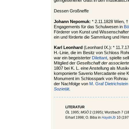
gerngesehener Gast in den musikalisc
Dessen Großneffe
Johann Nepomuk:
* 2.11.1828 Wien, †
Engagements für das Schulwesen in
B
Förderer von Kunst und Wissenschaften
ein und förderte die Sammlung und He
Karl Leonhard
(Leonhard IX.): * 11.7.1
H.-Linie, die im Besitz von Schloss Rohr
war ein begeisterter
Dilettant
, spielte s
Mitglied der
Gesellschaft der associiert
1807 bei K. L. eine Anstellung als Musik
komponierte Saverio Mercadante eine Kant
Monument im Schlosspark von Rohrau er
der Nachfolge von
M. Graf Dietrichstein
Sozietät
.
LITERATUR
ÖL
1995;
MGÖ
2 (1995); Wurzbach 7 (1
Erhart 1998; O. Biba in
HaydnJb
10 (197