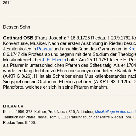
261f.
Dessen Sohn
Gotthard OSB
(Franz Joseph): * 16.8.1725 Riedau, † 20.9.1792
Konventuale, Musiker. Nach der ersten Ausbildung in Riedau besuc
Jesuitenkolleg in
Passau
und anschließend das Gymnasium in
Kre
8.6.1747 die Profess ab und begann mit dem Studium der Theologi
Musikunterricht bei
J. E. Eberlin
hatte. Am 25.11.1751 feierte H. Pr
als Pfarrer in unterschiedlichen Pfarren des Stiftes tätig. Als er 17
wurde, erklang dort ihm zu Ehren die anonym überlieferte Kantate
H
(A-KR G 9/26). H. ist als Schreiber eines Musikalienbestandes na
Singspiel und ein Oratorium Eberlins gehören (A-KR L 93, L 120). 
Pianoforte, welches er sich in seine Pfarren mitnahm.
LITERATUR
Kellner 1956, 378; Kellner, Profeßbuch, 315; A. Lindner,
Musikpflege in den oberö
Taufbuch der Pfarre Riedau Tom. I, 111; Trauungsbuch der Pfarre Riedau Tom. I,
Riedau Tom. II, 406.