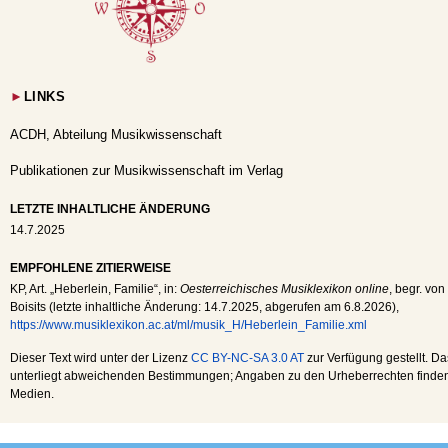
►
LINKS
ACDH, Abteilung Musikwissenschaft
Publikationen zur Musikwissenschaft im Verlag
LETZTE INHALTLICHE ÄNDERUNG
14.7.2025
EMPFOHLENE ZITIERWEISE
KP
, Art. „Heberlein, Familie“, in:
Oesterreichisches Musiklexikon online
, begr. von
Boisits (letzte inhaltliche Änderung:
14.7.2025
, abgerufen am
6.8.2026
),
https://www.musiklexikon.ac.at/ml/musik_H/Heberlein_Familie.xml
Dieser Text wird unter der Lizenz
CC BY-NC-SA 3.0 AT
zur Verfügung gestellt. Da
unterliegt abweichenden Bestimmungen; Angaben zu den Urheberrechten finden s
Medien.