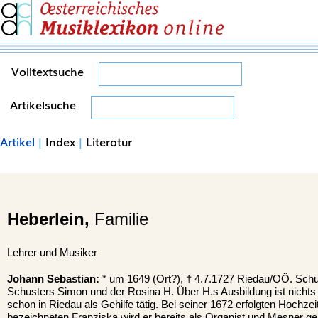
Volltextsuche
Artikelsuche
Artikel
|
Index
|
Literatur
Heberlein,
Familie
Lehrer und Musiker
Johann Sebastian:
* um 1649 (Ort?), † 4.7.1727 Riedau/OÖ. Schu
Schusters Simon und der Rosina H. Über H.s Ausbildung ist nichts b
schon in Riedau als Gehilfe tätig. Bei seiner 1672 erfolgten Hochzeit
bezeichneten Franziska wird er bereits als Organist und Mesner ge