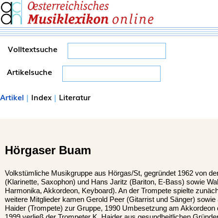
Volltextsuche
Artikelsuche
Artikel
|
Index
|
Literatur
Hörgaser Buam
Volkstümliche Musikgruppe aus Hörgas/St, gegründet 1962 von de
(Klarinette, Saxophon) und Hans Jaritz (Bariton, E-Bass) sowie Wa
Harmonika, Akkordeon, Keyboard). An der Trompete spielte zunäch
weitere Mitglieder kamen Gerold Peer (Gitarrist und Sänger) sowie 
Haider (Trompete) zur Gruppe, 1990 Umbesetzung am Akkordeon d
1999 verließ der Trompeter K. Haider aus gesundheitlichen Gründ