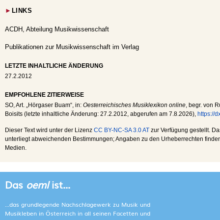
►
LINKS
ACDH, Abteilung Musikwissenschaft
Publikationen zur Musikwissenschaft im Verlag
LETZTE INHALTLICHE ÄNDERUNG
27.2.2012
EMPFOHLENE ZITIERWEISE
SO
, Art. „Hörgaser Buam“, in:
Oesterreichisches Musiklexikon online
, begr. von R
Boisits (letzte inhaltliche Änderung:
27.2.2012
, abgerufen am
7.8.2026
),
https://
Dieser Text wird unter der Lizenz
CC BY-NC-SA 3.0 AT
zur Verfügung gestellt. Da
unterliegt abweichenden Bestimmungen; Angaben zu den Urheberrechten finden s
Medien.
Das
oeml
ist...
...das grundlegende Nachschlagewerk zu Musik und
Musikleben in Österreich in all seinen Facetten und