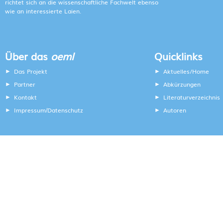
richtet sich an die wissenschaftliche Fachwelt ebenso
wie an interessierte Laien.
Über das
oeml
Quicklinks
Das Projekt
Aktuelles/Home
Partner
Abkürzungen
Kontakt
Literaturverzeichnis
Impressum
Datenschutz
Autoren
/