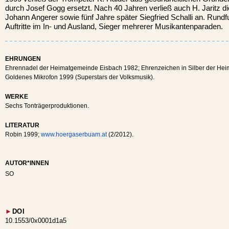
durch Josef Gogg ersetzt. Nach 40 Jahren verließ auch H. Jaritz di
Johann Angerer sowie fünf Jahre später Siegfried Schalli an. Rund
Auftritte im In- und Ausland, Sieger mehrerer Musikantenparaden.
EHRUNGEN
Ehrennadel der Heimatgemeinde Eisbach 1982; Ehrenzeichen in Silber der He
Goldenes Mikrofon 1999 (Superstars der Volksmusik).
WERKE
Sechs Tonträgerproduktionen.
LITERATUR
Robin 1999;
www.hoergaserbuam.at
(2/2012).
AUTOR*INNEN
SO
►
DOI
10.1553/0x0001d1a5