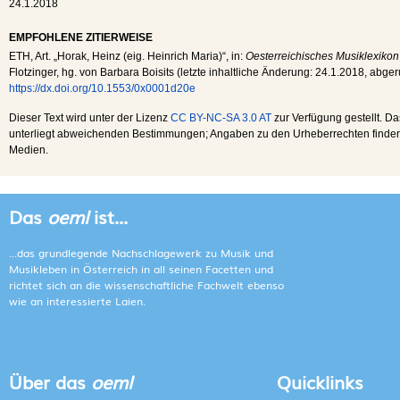
24.1.2018
EMPFOHLENE ZITIERWEISE
ETH
, Art. „Horak, Heinz (eig. Heinrich Maria)“, in:
Oesterreichisches Musiklexikon
Flotzinger, hg. von Barbara Boisits (letzte inhaltliche Änderung:
24.1.2018
, abge
https://dx.doi.org/10.1553/0x0001d20e
Dieser Text wird unter der Lizenz
CC BY-NC-SA 3.0 AT
zur Verfügung gestellt. Da
unterliegt abweichenden Bestimmungen; Angaben zu den Urheberrechten finden s
Medien.
Das
oeml
ist...
...das grundlegende Nachschlagewerk zu Musik und
Musikleben in Österreich in all seinen Facetten und
richtet sich an die wissenschaftliche Fachwelt ebenso
wie an interessierte Laien.
Über das
oeml
Quicklinks