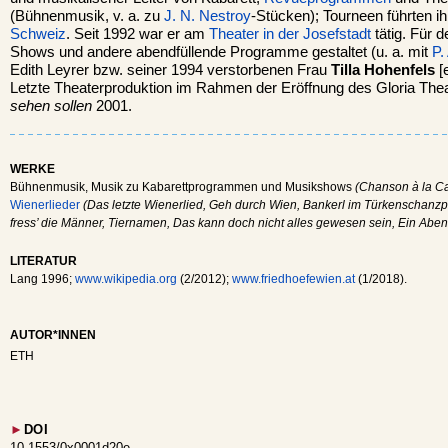
(Bühnenmusik, v. a. zu
J. N. Nestroy
-Stücken); Tourneen führten i
Schweiz
. Seit 1992 war er am
Theater in der Josefstadt
tätig. Für 
Shows und andere abendfüllende Programme gestaltet (u. a. mit
P.
Edith Leyrer bzw. seiner 1994 verstorbenen Frau
Tilla Hohenfels
[e
Letzte Theaterproduktion im Rahmen der Eröffnung des Gloria The
sehen sollen
2001.
WERKE
Bühnenmusik, Musik zu Kabarettprogrammen und Musikshows
(Chanson à la Ca
Wienerlieder
(Das letzte Wienerlied, Geh durch Wien, Bankerl im Türkenschanzp
fress’ die Männer, Tiernamen, Das kann doch nicht alles gewesen sein, Ein Aben
LITERATUR
Lang 1996;
www.wikipedia.org
(2/2012);
www.friedhoefewien.at
(1/2018).
AUTOR*INNEN
ETH
►
DOI
10.1553/0x0001d20e