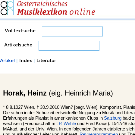
Volltextsuche
Artikelsuche
Artikel
|
Index
|
Literatur
Horak,
Heinz
(eig. Heinrich Maria)
*
8.8.1927
Wien
, †
30.9.2010 Wien? [begr. Wien]. Komponist, Pianis
Die schon in der Schulzeit entwickelte Neigung zu Musik und Literat
Erfahrungen als Pianist in amerikanischen Clubs in
Salzburg
bald 
wechseln (Freundschaft mit
P. Wehle
und Fred Kraus). 1947/48 stu
MAkad. und der Univ. Wien. In den folgenden Jahren etablierte sich
und musikalischer Leiter von Kabarett,
Revueprogrammen
und The