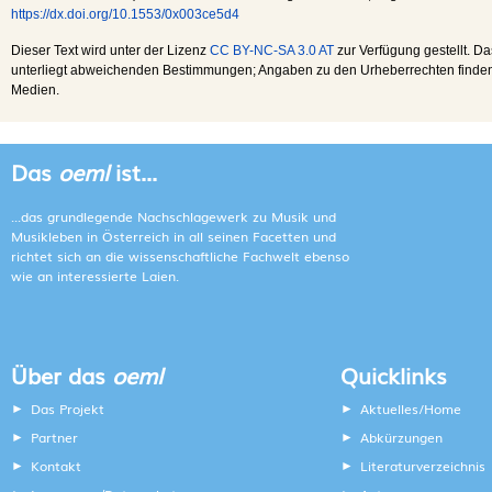
https://dx.doi.org/10.1553/0x003ce5d4
Dieser Text wird unter der Lizenz
CC BY-NC-SA 3.0 AT
zur Verfügung gestellt. Da
unterliegt abweichenden Bestimmungen; Angaben zu den Urheberrechten finden s
Medien.
Das
oeml
ist...
...das grundlegende Nachschlagewerk zu Musik und
Musikleben in Österreich in all seinen Facetten und
richtet sich an die wissenschaftliche Fachwelt ebenso
wie an interessierte Laien.
Über das
oeml
Quicklinks
Das Projekt
Aktuelles/Home
Partner
Abkürzungen
Kontakt
Literaturverzeichnis