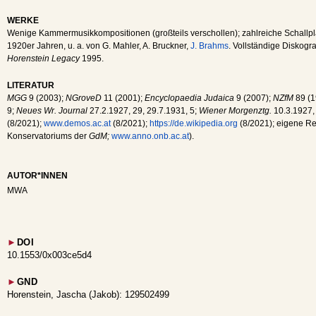
WERKE
Wenige Kammermusikkompositionen (großteils verschollen); zahlreiche Schallp
1920er Jahren, u. a. von G. Mahler, A. Bruckner,
J. Brahms
. Vollständige Diskogr
Horenstein Legacy
1995.
LITERATUR
MGG
9 (2003);
NGroveD
11 (2001);
Encyclopaedia Judaica
9 (2007);
NZfM
89 (1
9;
Neues Wr. Journal
27.2.1927, 29, 29.7.1931, 5;
Wiener Morgenztg.
10.3.1927,
(8/2021);
www.demos.ac.at
(8/2021);
https://de.wikipedia.org
(8/2021); eigene Re
Konservatoriums der
GdM;
www.anno.onb.ac.at
).
AUTOR*INNEN
MWA
►
DOI
10.1553/0x003ce5d4
►
GND
Horenstein, Jascha (Jakob): 129502499