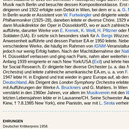
Musik nach Berlin und besuchte dessen Kompositionsklasse. Erst
dirigieren und 1922 erfolgte sein Debüt in Wien, bei dem er u. a.
G. 
In Berlin wurde er Assistent von
W. Furtwängler
und dirigierte wiede
Philharmoniker
(1925–28), daneben leitete er diverse Chöre. 1929 w
dann Musikdirektor der Oper in Düsseldorf/D, wo er auch zahlreic
aufführte, darunter Werke von
E. Krenek
,
K. Weill
,
H. Pfitzner
oder 
Soldaten
(UA). Er setzte sich besonders stark für
A. Bergs
Wozze
Anwesenheit aufführte und dessen Pariser EA er 1950 leitete. Neb
verschiedene Werke, die häufig im Rahmen von
IGNM
-Veranstaltu
jedoch nur wenig Erfolg hatten. Nach der Machtübernahme der
Nati
H. Düsseldorf verlassen und ging nach Paris, nahm aber weiterhin
Anfang 1939 emigrierte er nach New York/USA (
Exil
) und lehrte h
for Social Research. Er dirigierte hier diverse Orchester (u. a. das
N
Orchestra
) und leitete zahlreiche amerikanische EA.en, u. a. von
F.
1947 lebte H. in England und trat wieder in ganz Europa auf, ab de
Deutschland
. Als Dirigent des
London Symphony Orchestra
erlebte
mit Aufführungen der Werke
A. Bruckners
und G. Mahlers. In Wien k
verstärkt in den 1960er Jahren, vor allem im
Musikverein
mit den
W
letzten Lebensjahren lebte er in Lausanne/CH. Seine Schwester
Au
Kiew, † ?.8.1985 New York), eine Pianistin, war mit
L. Sirota
verheir
EHRUNGEN
Deutscher Kritikerpreis 1958.