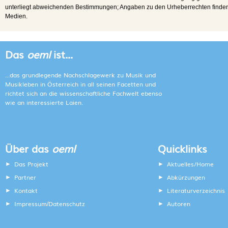
unterliegt abweichenden Bestimmungen; Angaben zu den Urheberrechten finden s
Medien.
Das
oeml
ist...
...das grundlegende Nachschlagewerk zu Musik und
Musikleben in Österreich in all seinen Facetten und
richtet sich an die wissenschaftliche Fachwelt ebenso
wie an interessierte Laien.
Über das
oeml
Quicklinks
Das Projekt
Aktuelles/Home
Partner
Abkürzungen
Kontakt
Literaturverzeichnis
Impressum
Datenschutz
Autoren
/