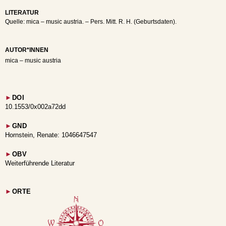
LITERATUR
Quelle: mica – music austria. – Pers. Mitt. R. H. (Geburtsdaten).
AUTOR*INNEN
mica – music austria
►
DOI
10.1553/0x002a72dd
►
GND
Hornstein, Renate: 1046647547
►
OBV
Weiterführende Literatur
►
ORTE