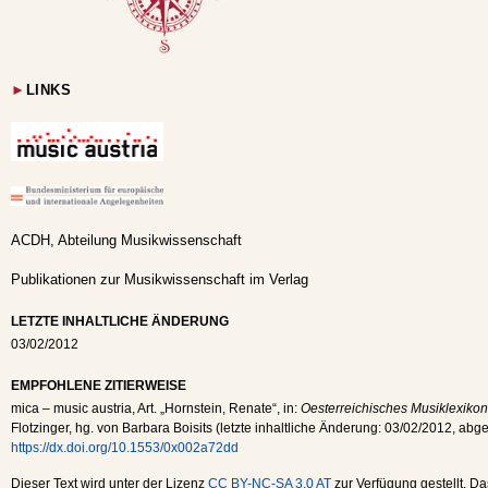
►
LINKS
ACDH, Abteilung Musikwissenschaft
Publikationen zur Musikwissenschaft im Verlag
LETZTE INHALTLICHE ÄNDERUNG
03/02/2012
EMPFOHLENE ZITIERWEISE
mica – music austria
, Art. „Hornstein, Renate“, in:
Oesterreichisches Musiklexikon
Flotzinger, hg. von Barbara Boisits (letzte inhaltliche Änderung:
03/02/2012
, abg
https://dx.doi.org/10.1553/0x002a72dd
Dieser Text wird unter der Lizenz
CC BY-NC-SA 3.0 AT
zur Verfügung gestellt. Da