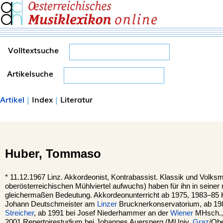
Volltextsuche
Artikelsuche
Artikel
|
Index
|
Literatur
Huber,
Tommaso
*
11.12.1967
Linz.
Akkordeonist, Kontrabassist. Klassik und Volksm
oberösterreichischen Mühlviertel aufwuchs) haben für ihn in seiner
gleichermaßen Bedeutung. Akkordeonunterricht ab 1975, 1983–85 
Johann Deutschmeister am
Linzer
Brucknerkonservatorium, ab 19
Streicher
, ab 1991 bei Josef Niederhammer an der
Wiener
MHsch., 
2001 Repertoirestudium bei Johannes Auersperg (MUniv.
Graz
/Obe