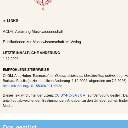
►
LINKS
ACDH, Abteilung Musikwissenschaft
Publikationen zur Musikwissenschaft im Verlag
LETZTE INHALTLICHE ÄNDERUNG
1.12.2008
EMPFOHLENE ZITIERWEISE
ChGM
, Art. „Huber, Tommaso“, in:
Oesterreichisches Musiklexikon online
, begr. 
Barbara Boisits (letzte inhaltliche Änderung:
1.12.2008
, abgerufen am
7.8.2026
),
https://dx.doi.org/10.1553/0x001c993e
Dieser Text wird unter der Lizenz
CC BY-NC-SA 3.0 AT
zur Verfügung gestellt. Da
unterliegt abweichenden Bestimmungen; Angaben zu den Urheberrechten finden s
Medien.
Das
oeml
ist...