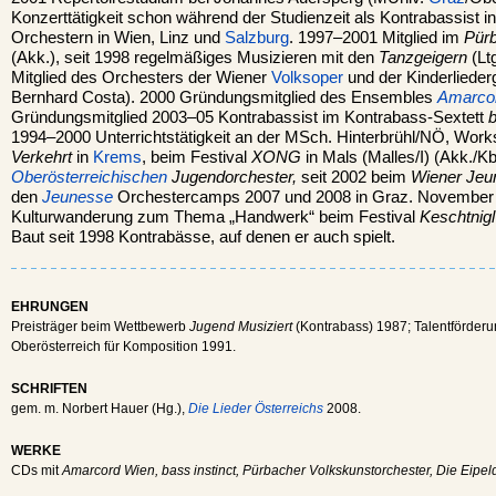
Konzerttätigkeit schon während der Studienzeit als Kontrabassist 
Orchestern in Wien, Linz und
Salzburg
. 1997–2001 Mitglied im
Pürb
(Akk.), seit 1998 regelmäßiges Musizieren mit den
Tanzgeigern
(Lt
Mitglied des Orchesters der Wiener
Volksoper
und der Kinderliede
Bernhard Costa). 2000 Gründungsmitglied des Ensembles
Amarco
Gründungsmitglied 2003–05 Kontrabassist im Kontrabass-Sextett
b
1994–2000 Unterrichtstätigkeit an der MSch. Hinterbrühl/NÖ, Wor
Verkehrt
in
Krems
, beim Festival
XONG
in Mals (Malles/I) (Akk./K
Oberösterreichischen
Jugendorchester,
seit 2002 beim
Wiener Jeu
den
Jeunesse
Orchestercamps 2007 und 2008 in Graz. November 2
Kulturwanderung zum Thema „Handwerk“ beim Festival
Keschtnig
Baut seit 1998 Kontrabässe, auf denen er auch spielt.
EHRUNGEN
Preisträger beim Wettbewerb
Jugend Musiziert
(Kontrabass) 1987; Talentförde
Oberösterreich für Komposition 1991.
SCHRIFTEN
gem. m. Norbert Hauer (Hg.),
Die Lieder Österreichs
2008.
WERKE
CDs mit
Amarcord Wien, bass instinct, Pürbacher Volkskunstorchester, Die Eipel