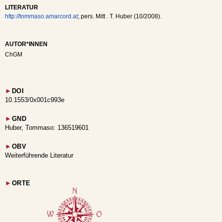
LITERATUR
http://tommaso.amarcord.at
; pers. Mitt . T. Huber (10/2008).
AUTOR*INNEN
ChGM
►
DOI
10.1553/0x001c993e
►
GND
Huber, Tommaso: 136519601
►
OBV
Weiterführende Literatur
►
ORTE