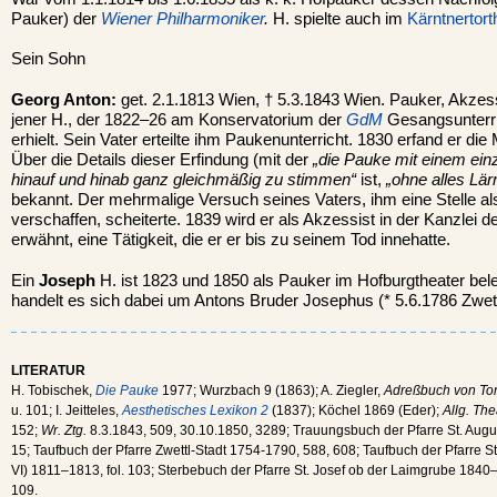
Pauker) der
Wiener Philharmoniker
.
H. spielte auch im
Kärntnertort
Sein Sohn
Georg Anton:
get. 2.1.1813 Wien, † 5.3.1843 Wien. Pauker, Akzes
jener H., der 1822–26 am Konservatorium der
GdM
Gesangsunterri
erhielt. Sein Vater erteilte ihm Paukenunterricht. 1830 erfand er d
Über die Details dieser Erfindung (mit der
„die Pauke mit einem ein
hinauf und hinab ganz gleichmäßig zu stimmen“
ist,
„ohne alles Lä
bekannt. Der mehrmalige Versuch seines Vaters, ihm eine Stelle a
verschaffen, scheiterte. 1839 wird er als Akzessist in der Kanzlei 
erwähnt, eine Tätigkeit, die er er bis zu seinem Tod innehatte.
Ein
Joseph
H. ist 1823 und 1850 als Pauker im Hofburgtheater bel
handelt es sich dabei um Antons Bruder Josephus (* 5.6.1786 Zwettl
LITERATUR
H. Tobischek,
Die Pauke
1977; Wurzbach 9 (1863); A. Ziegler,
Adreßbuch von Tonk
u. 101; I. Jeitteles,
Aesthetisches Lexikon 2
(1837); Köchel 1869 (Eder);
Allg. The
152;
Wr. Ztg.
8.3.1843, 509, 30.10.1850, 3289; Trauungsbuch der Pfarre St. Augusti
15; Taufbuch der Pfarre Zwettl-Stadt 1754-1790, 588, 608; Taufbuch der Pfarre S
VI) 1811–1813, fol. 103; Sterbebuch der Pfarre St. Josef ob der Laimgrube 1840–1
109.