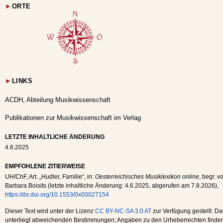
►
ORTE
►
LINKS
ACDH, Abteilung Musikwissenschaft
Publikationen zur Musikwissenschaft im Verlag
LETZTE INHALTLICHE ÄNDERUNG
4.6.2025
EMPFOHLENE ZITIERWEISE
UH
/
ChF
, Art. „Hudler, Familie“, in:
Oesterreichisches Musiklexikon online
, begr. v
Barbara Boisits (letzte inhaltliche Änderung:
4.6.2025
, abgerufen am
7.8.2026
),
https://dx.doi.org/10.1553/0x00027154
Dieser Text wird unter der Lizenz
CC BY-NC-SA 3.0 AT
zur Verfügung gestellt. Da
unterliegt abweichenden Bestimmungen; Angaben zu den Urheberrechten finden s