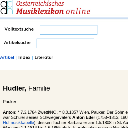
Volltextsuche
Artikelsuche
Artikel
|
Index
|
Literatur
Hudler,
Familie
Pauker
Anton:
* 7.3.1784 Zwettl/NÖ, † 8.9.1857 Wien. Pauker. Der Sohn e
war Schüler seines Schwiegervaters
Anton Eder
(1753–1813; 180
Hofmusikkapelle
), dessen Tochter Barbara er am 1.5.1808 in St. Aug
War vom 1.1.1814 bis 1.6.1855 als k. k. Hofpauker dessen Nachfolg