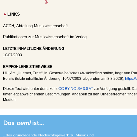
►
LINKS
ACDH, Abteilung Musikwissenschaft
Publikationen zur Musikwissenschaft im Verlag
LETZTE INHALTLICHE ÄNDERUNG
10/07/2003
EMPFOHLENE ZITIERWEISE
UH
, Art. „Huemer, Ernst“, in:
Oesterreichisches Musiklexikon online
, begr. von Ru
Boisits (letzte inhaltliche Änderung:
10/07/2003
, abgerufen am
8.8.2026
),
https:
Dieser Text wird unter der Lizenz
CC BY-NC-SA 3.0 AT
zur Verfügung gestellt. Da
unterliegt abweichenden Bestimmungen; Angaben zu den Urheberrechten finden s
Medien.
Das
oeml
ist...
...das grundlegende Nachschlagewerk zu Musik und