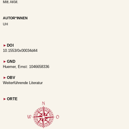
Mitt. AKM.
AUTOR*INNEN
UH
►
DOI
10.1553/0x00034d44
►
GND
Huemer, Ernst: 1046658336
►
OBV
Weiterführende Literatur
►
ORTE