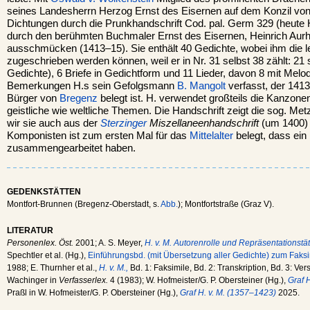
seines Landesherrn Herzog Ernst des Eisernen auf dem Konzil vo
Dichtungen durch die Prunkhandschrift Cod. pal. Germ 329 (heute 
durch den berühmten Buchmaler Ernst des Eisernen, Heinrich Aurh
ausschmücken (1413–15). Sie enthält 40 Gedichte, wobei ihm die le
zugeschrieben werden können, weil er in Nr. 31 selbst 38 zählt: 21
Gedichte), 6 Briefe in Gedichtform und 11 Lieder, davon 8 mit Mel
Bemerkungen H.s sein Gefolgsmann
B. Mangolt
verfasst, der 1413
Bürger von
Bregenz
belegt ist. H. verwendet großteils die Kanzon
geistliche wie weltliche Themen. Die Handschrift zeigt die sog. Metz
wir sie auch aus der
Sterzinger
Miszellaneenhandschrift
(um 1400) 
Komponisten ist zum ersten Mal für das
Mittelalter
belegt, dass ein
zusammengearbeitet haben.
GEDENKSTÄTTEN
Montfort-Brunnen (Bregenz-Oberstadt, s.
Abb.
); Montfortstraße (Graz V).
LITERATUR
Personenlex. Öst.
2001; A. S. Meyer,
H. v. M. Autorenrolle und Repräsentationstät
Spechtler et al. (Hg.),
Einführungsbd. (mit Übersetzung aller Gedichte) zum Faksi
1988; E. Thurnher et al.,
H. v. M.,
Bd. 1: Faksimile, Bd. 2: Transkription, Bd. 3: V
Wachinger in
Verfasserlex.
4 (1983); W. Hofmeister/G. P. Obersteiner (Hg.),
Graf 
Praßl in W. Hofmeister/G. P. Obersteiner (Hg.),
Graf H. v. M. (1357–1423)
2025.