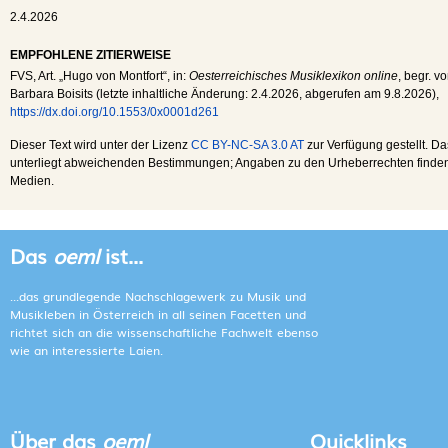
2.4.2026
EMPFOHLENE ZITIERWEISE
FVS
, Art. „Hugo von Montfort“, in:
Oesterreichisches Musiklexikon online
, begr. v
Barbara Boisits (letzte inhaltliche Änderung:
2.4.2026
, abgerufen am
9.8.2026
),
https://dx.doi.org/10.1553/0x0001d261
Dieser Text wird unter der Lizenz
CC BY-NC-SA 3.0 AT
zur Verfügung gestellt. Da
unterliegt abweichenden Bestimmungen; Angaben zu den Urheberrechten finden s
Medien.
Das
oeml
ist...
...das grundlegende Nachschlagewerk zu Musik und
Musikleben in Österreich in all seinen Facetten und
richtet sich an die wissenschaftliche Fachwelt ebenso
wie an interessierte Laien.
Über das
oeml
Quicklinks