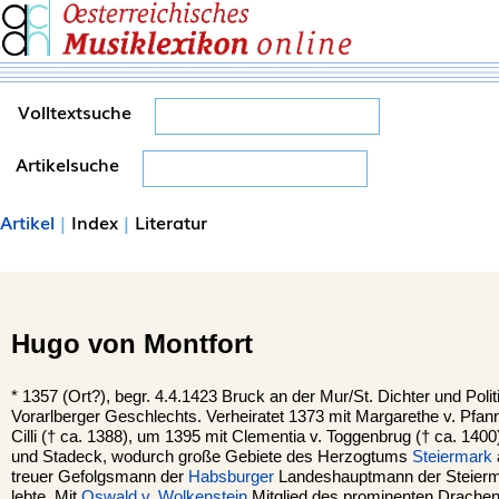
Volltextsuche
Artikelsuche
Artikel
|
Index
|
Literatur
Hugo von Montfort
*
1357 (Ort?), begr. 4.4.1423 Bruck an der Mur/St. Dichter und Poli
Vorarlberger Geschlechts. Verheiratet 1373 mit Margarethe v. Pfann
Cilli († ca. 1388), um 1395 mit Clementia v. Toggenbrug († ca. 140
und Stadeck, wodurch große Gebiete des Herzogtums
Steiermark
treuer Gefolgsmann der
Habsburger
Landeshauptmann der Steierma
lebte. Mit
Oswald v. Wolkenstein
Mitglied des prominenten Dracheno