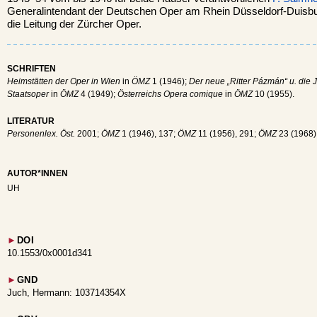
Generalintendant der Deutschen Oper am Rhein Düsseldorf-Duisb
die Leitung der Zürcher Oper.
SCHRIFTEN
Heimstätten der Oper in Wien
in
ÖMZ
1 (1946);
Der neue „Ritter Pázmán“ u. die
Staatsoper
in
ÖMZ
4 (1949);
Österreichs Opera comique
in
ÖMZ
10 (1955).
LITERATUR
Personenlex. Öst.
2001;
ÖMZ
1 (1946), 137;
ÖMZ
11 (1956), 291;
ÖMZ
23 (1968),
AUTOR*INNEN
UH
►
DOI
10.1553/0x0001d341
►
GND
Juch, Hermann: 103714354X