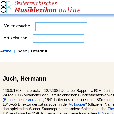
Volltextsuche
Artikelsuche
Artikel
|
Index
|
Literatur
Juch,
Hermann
*
19.9.1908
Innsbruck,
†
12.7.1995
Jona bei Rapperswil/CH.
Jurist,
Wurde 1936 Mitarbeiter der Österreichischen Bundestheaterverwal
(
Bundestheaterverband
), 1941 Leiter des künstlerischen Büros de
1946–55 Direktor der „Staatsoper in der
Volksoper
“ (offizieller Na
dort spielenden Wiener Staatsoper; ihre andere Spielstätte, das
The
1945–54 vom bis 1946 für beide Häuser verantwortlichen
F. Salmho