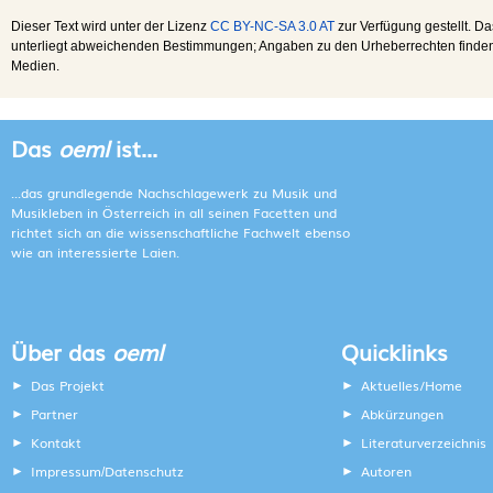
Dieser Text wird unter der Lizenz
CC BY-NC-SA 3.0 AT
zur Verfügung gestellt. Da
unterliegt abweichenden Bestimmungen; Angaben zu den Urheberrechten finden s
Medien.
Das
oeml
ist...
...das grundlegende Nachschlagewerk zu Musik und
Musikleben in Österreich in all seinen Facetten und
richtet sich an die wissenschaftliche Fachwelt ebenso
wie an interessierte Laien.
Über das
oeml
Quicklinks
Das Projekt
Aktuelles/Home
Partner
Abkürzungen
Kontakt
Literaturverzeichnis
Impressum
Datenschutz
Autoren
/