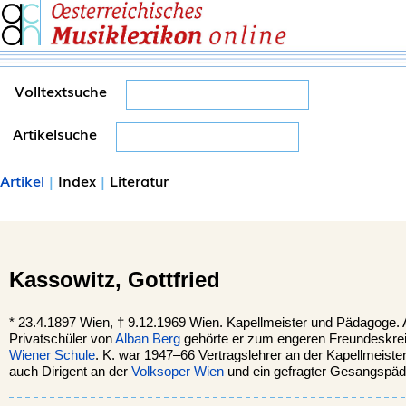
Volltextsuche
Artikelsuche
Artikel
|
Index
|
Literatur
Kassowitz,
Gottfried
*
23.4.1897
Wien
, †
9.12.1969 Wien. Kapellmeister und Pädagoge. 
Privatschüler von
Alban Berg
gehörte er zum engeren Freundeskrei
Wiener Schule
. K. war 1947–66 Vertragslehrer an der Kapellmeiste
auch Dirigent an der
Volksoper Wien
und ein gefragter Gesangspä