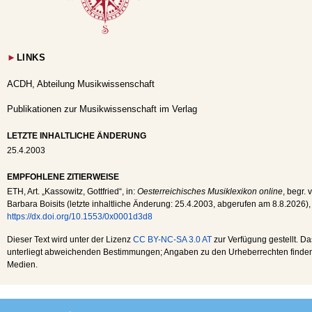
►
LINKS
ACDH, Abteilung Musikwissenschaft
Publikationen zur Musikwissenschaft im Verlag
LETZTE INHALTLICHE ÄNDERUNG
25.4.2003
EMPFOHLENE ZITIERWEISE
ETH
, Art. „Kassowitz, Gottfried“, in:
Oesterreichisches Musiklexikon online
, begr. 
Barbara Boisits (letzte inhaltliche Änderung:
25.4.2003
, abgerufen am
8.8.2026
),
https://dx.doi.org/10.1553/0x0001d3d8
Dieser Text wird unter der Lizenz
CC BY-NC-SA 3.0 AT
zur Verfügung gestellt. Da
unterliegt abweichenden Bestimmungen; Angaben zu den Urheberrechten finden s
Medien.