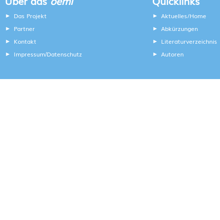
Über das
oeml
Quicklinks
Das Projekt
Aktuelles/Home
Partner
Abkürzungen
Kontakt
Literaturverzeichnis
Impressum
Datenschutz
Autoren
/