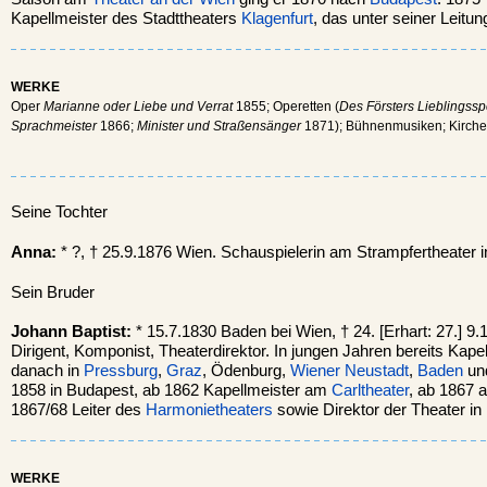
Kapellmeister des Stadttheaters
Klagenfurt
, das unter seiner Leitun
WERKE
Oper
Marianne oder Liebe und Verrat
1855; Operetten (
Des Försters Lieblingssp
Sprachmeister
1866;
Minister und Straßensänger
1871); Bühnenmusiken; Kirche
Seine Tochter
Anna:
* ?, † 25.9.1876 Wien. Schauspielerin am Strampfertheater 
Sein Bruder
Johann Baptist:
* 15.7.1830 Baden bei Wien, † 24. [Erhart: 27.] 9
Dirigent, Komponist, Theaterdirektor. In jungen Jahren bereits Kapel
danach in
Pressburg
,
Graz
, Ödenburg,
Wiener Neustadt
,
Baden
und
1858 in Budapest, ab 1862 Kapellmeister am
Carltheater
, ab 1867 
1867/68 Leiter des
Harmonietheaters
sowie Direktor der Theater i
WERKE