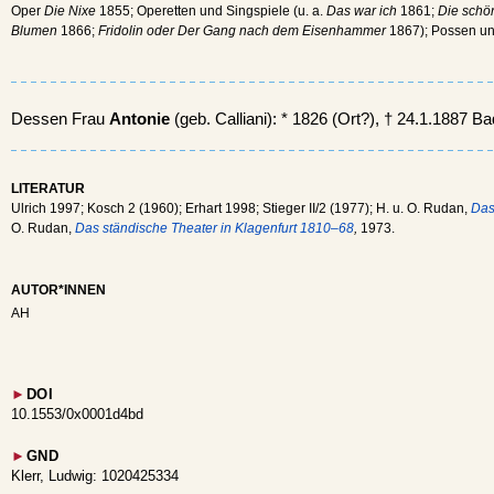
Oper
Die Nixe
1855; Operetten und Singspiele (u. a.
Das war ich
1861;
Die schö
Blumen
1866;
Fridolin oder Der Gang nach dem Eisenhammer
1867); Possen un
Dessen Frau
Antonie
(geb. Calliani): * 1826 (Ort?), † 24.1.1887 B
LITERATUR
Ulrich 1997; Kosch 2 (1960); Erhart 1998; Stieger II/2 (1977); H. u. O. Rudan,
Das
O. Rudan,
Das ständische Theater in Klagenfurt 1810–68
,
1973.
AUTOR*INNEN
AH
►
DOI
10.1553/0x0001d4bd
►
GND
Klerr, Ludwig: 1020425334