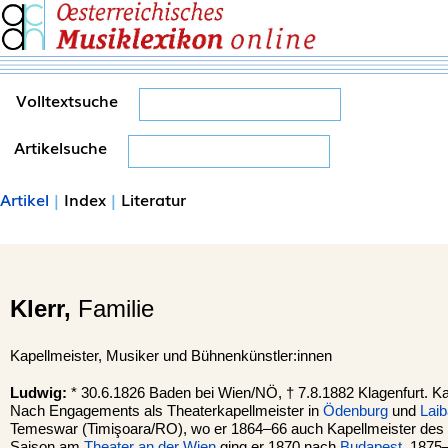
Volltextsuche
Artikelsuche
Artikel
|
Index
|
Literatur
Klerr,
Familie
Kapellmeister, Musiker und Bühnenkünstler:innen
Ludwig:
* 30.6.1826 Baden bei Wien/NÖ, † 7.8.1882 Klagenfurt. Kap
Nach Engagements als Theaterkapellmeister in
Ödenburg
und
Lai
Temeswar (Timişoara/RO), wo er 1864–66 auch Kapellmeister des 
Saison am
Theater an der Wien
ging er 1870 nach
Budapest
. 1875–