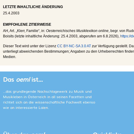
LETZTE INHALTLICHE ÄNDERUNG
25.4.2003
EMPFOHLENE ZITIERWEISE
AH
, Art. „Klerr, Familie“, in:
Oesterreichisches Musiklexikon online
, begr. von Rudo
Boisits (letzte inhaltliche Änderung:
25.4.2003
, abgerufen am
6.8.2026
),
https://
Dieser Text wird unter der Lizenz
CC BY-NC-SA 3.0 AT
zur Verfügung gestellt. Da
unterliegt abweichenden Bestimmungen; Angaben zu den Urheberrechten finden s
Medien.
Das
oeml
ist...
...das grundlegende Nachschlagewerk zu Musik und
Musikleben in Österreich in all seinen Facetten und
richtet sich an die wissenschaftliche Fachwelt ebenso
wie an interessierte Laien.