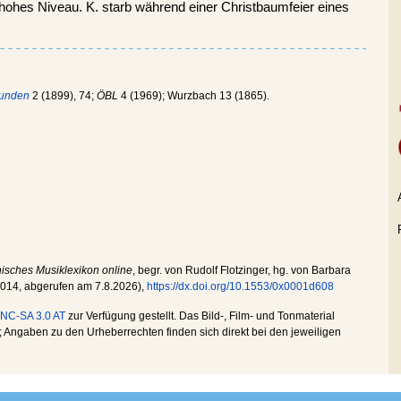
ohes Niveau. K. starb während einer Christbaumfeier eines
munden
2 (1899), 74;
ÖBL
4 (1969); Wurzbach 13 (1865).
hisches Musiklexikon online
, begr. von Rudolf Flotzinger, hg. von Barbara
2014
, abgerufen am
7.8.2026
),
https://dx.doi.org/10.1553/0x0001d608
NC-SA 3.0 AT
zur Verfügung gestellt. Das Bild-, Film- und Tonmaterial
Angaben zu den Urheberrechten finden sich direkt bei den jeweiligen