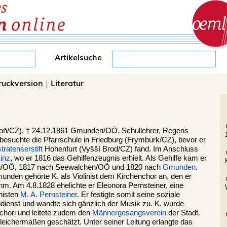
Artikelsuche
ruckversion
|
Literatur
toň/CZ),
†
24.12.1861
Gmunden/OÖ.
Schullehrer, Regens
besuchte die Pfarrschule in Friedburg (Frymburk/CZ), bevor er
ratenserstift
Hohenfurt (Vyšší Brod/CZ) fand. Im Anschluss
inz
, wo er 1816 das Gehilfenzeugnis erhielt. Als Gehilfe kam er
en/OÖ, 1817 nach Seewalchen/OÖ und 1820 nach
Gmunden
.
munden gehörte K. als Violinist dem Kirchenchor an, den er
ahm. Am 4.8.1828 ehelichte er Eleonora Pernsteiner, eine
nisten
M. A. Pernsteiner
. Er festigte somit seine soziale
uldienst und wandte sich gänzlich der Musik zu. K. wurde
chori und leitete zudem den
Männergesangsverein
der Stadt.
 gleichermaßen geschätzt. Unter seiner Leitung erlangte das