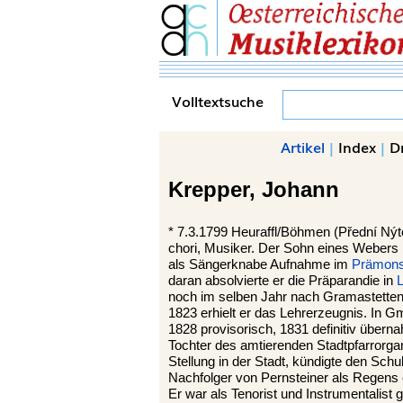
Volltextsuche
Artikel
|
Index
|
D
Krepper,
Johann
*
7.3.1799
Heuraffl/Böhmen (Přední Ný
chori, Musiker. Der Sohn eines Webers 
als Sängerknabe Aufnahme im
Prämonst
daran absolvierte er die Präparandie in
L
noch im selben Jahr nach Gramastett
1823 erhielt er das Lehrerzeugnis. In G
1828 provisorisch, 1831 definitiv übern
Tochter des amtierenden Stadtpfarrorga
Stellung in der Stadt, kündigte den Sch
Nachfolger von Pernsteiner als Regens 
Er war als Tenorist und Instrumentalist