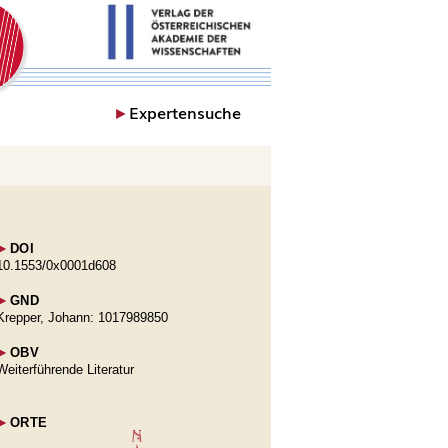
►
Expertensuche
►
DOI
10.1553/0x0001d608
►
GND
Krepper, Johann: 1017989850
►
OBV
Weiterführende Literatur
►
ORTE