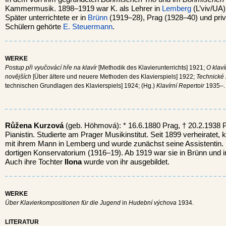
Kammermusik. 1898–1919 war K. als Lehrer in
Lemberg
(L’viv/UA)
Später unterrichtete er in
Brünn
(1919–28), Prag (1928–40) und priva
Schülern gehörte
E. Steuermann
.
WERKE
Postup při vyučovácí hře na klavír
[Methodik des Klavierunterrichts] 1921;
O klaví
novĕjších
[Über ältere und neuere Methoden des Klavierspiels] 1922;
Technické 
technischen Grundlagen des Klavierspiels] 1924; (Hg.)
Klavírní Repertoir
1935–.
Růžena Kurzová
(geb. Höhmová): * 16.6.1880 Prag, † 20.2.1938 
Pianistin. Studierte am Prager Musikinstitut. Seit 1899 verheiratet,
mit ihrem Mann in Lemberg und wurde zunächst seine Assistentin. 
dortigen Konservatorium (1916–19). Ab 1919 war sie in Brünn und i
Auch ihre Tochter
Ilona
wurde von ihr ausgebildet.
WERKE
Über Klavierkompositionen für die Jugend
in
Hudební výchova
1934.
LITERATUR