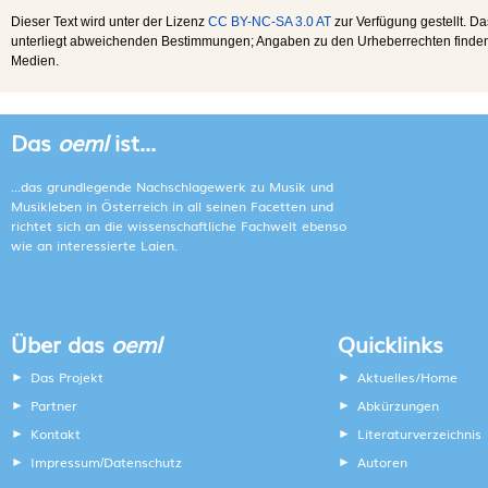
Dieser Text wird unter der Lizenz
CC BY-NC-SA 3.0 AT
zur Verfügung gestellt. Da
unterliegt abweichenden Bestimmungen; Angaben zu den Urheberrechten finden s
Medien.
Das
oeml
ist...
...das grundlegende Nachschlagewerk zu Musik und
Musikleben in Österreich in all seinen Facetten und
richtet sich an die wissenschaftliche Fachwelt ebenso
wie an interessierte Laien.
Über das
oeml
Quicklinks
Das Projekt
Aktuelles/Home
Partner
Abkürzungen
Kontakt
Literaturverzeichnis
Impressum
Datenschutz
Autoren
/