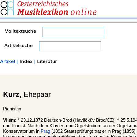
Volltextsuche
Artikelsuche
Artikel
|
Index
|
Literatur
Kurz,
Ehepaar
Pianist:in
Vilém:
* 23.12.1872 Deutsch-Brod (Havlíčkův Brod/CZ), † 25.5.19
und Pianist. Nach dem Klavier- und Orgelstudium an der Orgelsch
Konservatorium in
Prag
(1892 Staatsprüfung) trat er in Prag (1895)
In dem von ihm gegründeten
Böhmischen Trio
und im
Böhmischen 