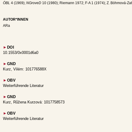
ÖBL
4 (1969);
NGroveD
10 (1980); Riemann 1972; F-A 1 (1974); Z. Böhmová-Za
AUTOR*INNEN
ARa
►
DOI
10.1553/0x0001d6a0
►
GND
Kurz, Vilém: 101776588X
►
OBV
Weiterführende Literatur
►
GND
Kurz, Růžena Kurzová: 1017758573
►
OBV
Weiterführende Literatur