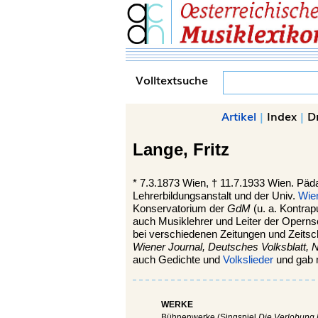
Volltextsuche
Artikel
|
Index
|
D
Lange,
Fritz
*
7.3.1873
Wien
, †
11.7.1933
Wien
. Päd
Lehrerbildungsanstalt und der Univ.
Wie
Konservatorium der
GdM
(u. a. Kontrap
auch Musiklehrer und Leiter der Opernsch
bei verschiedenen Zeitungen und Zeitsch
Wiener Journal, Deutsches Volksblatt, N
auch Gedichte und
Volkslieder
und gab 
WERKE
Bühnenwerke (Singspiel
Die Verlobung