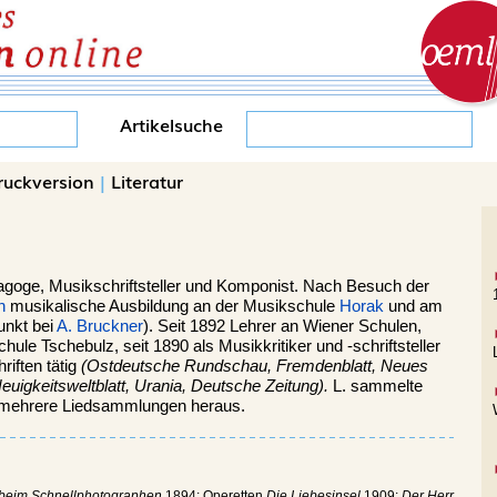
Artikelsuche
ruckversion
|
Literatur
agoge, Musikschriftsteller und Komponist. Nach Besuch der
n
musikalische Ausbildung an der Musikschule
Horak
und am
unkt bei
A. Bruckner
). Seit 1892 Lehrer an Wiener Schulen,
ule Tschebulz, seit 1890 als Musikkritiker und -schriftsteller
riften tätig
(Ostdeutsche Rundschau, Fremdenblatt, Neues
euigkeitsweltblatt, Urania, Deutsche Zeitung).
L. sammelte
mehrere Liedsammlungen heraus.
 beim Schnellphotographen
1894; Operetten
Die Liebesinsel
1909;
Der Herr