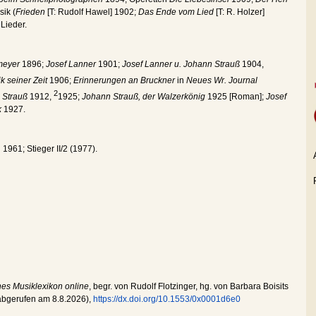
ik (
Frieden
[T: Rudolf Hawel] 1902;
Das Ende vom Lied
[T: R. Holzer]
 Lieder.
meyer
1896;
Josef Lanner
1901;
Josef Lanner u. Johann Strauß
1904,
 seiner Zeit
1906;
Erinnerungen an Bruckner
in
Neues Wr. Journal
2
 Strauß
1912,
1925;
Johann Strauß, der Walzerkönig
1925 [Roman];
Josef
k
1927.
1961; Stieger II/2 (1977).
hes Musiklexikon online
, begr. von Rudolf Flotzinger, hg. von Barbara Boisits
 abgerufen am
8.8.2026
),
https://dx.doi.org/10.1553/0x0001d6e0