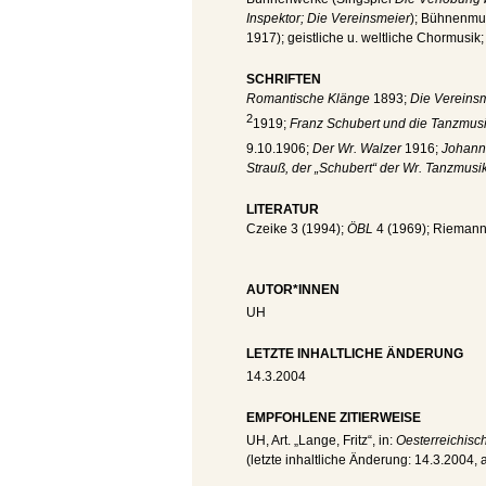
Inspektor; Die Vereinsmeier
); Bühnenmus
1917); geistliche u. weltliche Chormusik;
SCHRIFTEN
Romantische Klänge
1893;
Die Vereins
2
1919;
Franz Schubert und die Tanzmusik
9.10.1906;
Der Wr. Walzer
1916;
Johann
Strauß, der „Schubert“ der Wr. Tanzmusi
LITERATUR
Czeike 3 (1994);
ÖBL
4 (1969); Riemann 
AUTOR*INNEN
UH
LETZTE INHALTLICHE ÄNDERUNG
14.3.2004
EMPFOHLENE ZITIERWEISE
UH
, Art. „Lange, Fritz“, in:
Oesterreichisc
(letzte inhaltliche Änderung:
14.3.2004
,