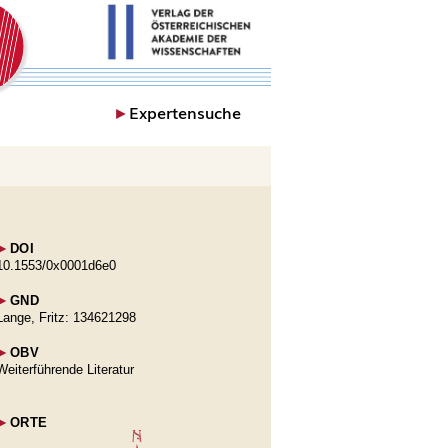
►
Expertensuche
►
DOI
10.1553/0x0001d6e0
►
GND
Lange, Fritz: 134621298
►
OBV
Weiterführende Literatur
►
ORTE