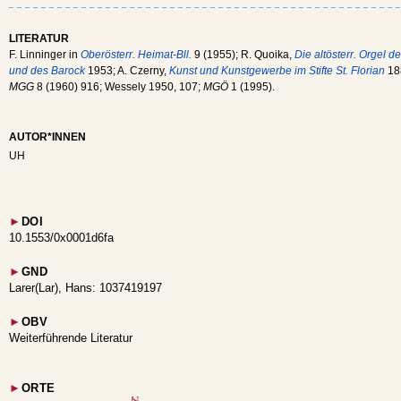
LITERATUR
F. Linninger in
Oberösterr. Heimat-Bll.
9 (1955); R. Quoika,
Die altösterr. Orgel 
und des Barock
1953; A. Czerny,
Kunst und Kunstgewerbe im Stifte St. Florian
188
MGG
8 (1960) 916; Wessely 1950, 107;
MGÖ
1 (1995).
AUTOR*INNEN
UH
►
DOI
10.1553/0x0001d6fa
►
GND
Larer(Lar), Hans: 1037419197
►
OBV
Weiterführende Literatur
►
ORTE