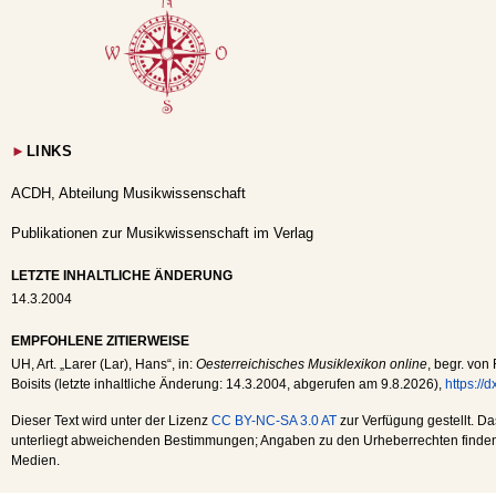
►
LINKS
ACDH, Abteilung Musikwissenschaft
Publikationen zur Musikwissenschaft im Verlag
LETZTE INHALTLICHE ÄNDERUNG
14.3.2004
EMPFOHLENE ZITIERWEISE
UH
, Art. „Larer (Lar), Hans“, in:
Oesterreichisches Musiklexikon online
, begr. von
Boisits (letzte inhaltliche Änderung:
14.3.2004
, abgerufen am
9.8.2026
),
https://
Dieser Text wird unter der Lizenz
CC BY-NC-SA 3.0 AT
zur Verfügung gestellt. Da
unterliegt abweichenden Bestimmungen; Angaben zu den Urheberrechten finden s
Medien.