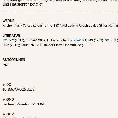
und Hauslehrer betätigt.
WERKE
Kirchenmusik (Missa solemnis in C 1837, Abt Ludwig Crophius des Stiftes
Rein
g
LITERATUR
SK
59/2 (2012), 88;
StMl
2009; H. Federhofer in
Carinthia
I, 143 (1953);
SK
58/3 (
60/2 (2013); Taufbuch 1750–84 der Pfarre Obersulz, pag. 160.
AUTOR*INNEN
ChF
►
DOI
10.1553/0x002cda03
►
GND
Lechner, Valentin: 128768916
►
OBV