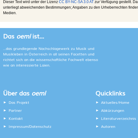
Dieser Text wird unter der Lizenz
CC BY-NC-SA 3.0 AT
zur Verfügung gestellt. Da
unterliegt abweichenden Bestimmungen; Angaben zu den Urheberrechten finden s
Medien.
Das
oeml
ist...
...das grundlegende Nachschlagewerk zu Musik und
Musikleben in Österreich in all seinen Facetten und
richtet sich an die wissenschaftliche Fachwelt ebenso
wie an interessierte Laien.
Über das
oeml
Quicklinks
Das Projekt
Aktuelles/Home
Partner
Abkürzungen
Kontakt
Literaturverzeichnis
Impressum
Datenschutz
Autoren
/