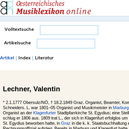
Volltextsuche
Artikelsuche
Artikel
|
Index
|
Literatur
Lechner,
Valentin
*
2.1.1777
Obersulz
/NÖ, †
18.2.1849
Graz
. Organist, Beamter, Ko
Schneiders. L. war 1801–05 Organist und Musikmeister in
Marburg
Organist an der
Klagenfurter
Stadtpfarrkirche St. Egydius; eine Stel
schlug er 1806 aus. 1809 trat L., der sich in Klagenfurt erfolglos u
St. Egydius beworben hatte, in
Graz
in die k. k. Staatsbuchhaltung 
Rechnungsoffizial aufstieg. Bereits in Marburg und Klagenfurt hatte