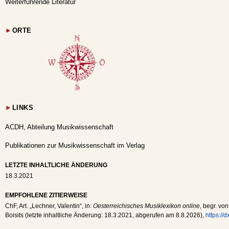
Weiterführende Literatur
►
ORTE
►
LINKS
ACDH, Abteilung Musikwissenschaft
Publikationen zur Musikwissenschaft im Verlag
LETZTE INHALTLICHE ÄNDERUNG
18.3.2021
EMPFOHLENE ZITIERWEISE
ChF
, Art. „Lechner, Valentin“, in:
Oesterreichisches Musiklexikon online
, begr. vo
Boisits (letzte inhaltliche Änderung:
18.3.2021
, abgerufen am
8.8.2026
),
https://