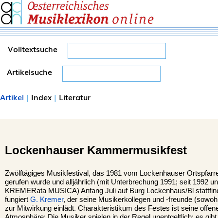
Volltextsuche
Artikelsuche
Artikel
|
Index
|
Literatur
Lockenhauser Kammermusikfest
Zwölftägiges Musikfestival, das 1981 vom Lockenhauser Ortspfarr
gerufen wurde und alljährlich (mit Unterbrechung 1991; seit 1992
KREMERata MUSICA) Anfang Juli auf Burg Lockenhaus/Bl stattfindet
fungiert
G. Kremer
, der seine Musikerkollegen und -freunde (sowoh
zur Mitwirkung einlädt. Charakteristikum des Festes ist seine off
Atmosphäre: Die Musiker spielen in der Regel unentgeltlich; es gib