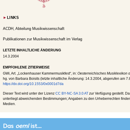
►
LINKS
ACDH, Abteilung Musikwissenschaft
Publikationen zur Musikwissenschaft im Verlag
LETZTE INHALTLICHE ÄNDERUNG
14.3.2004
EMPFOHLENE ZITIERWEISE
GWi
, Art. „Lockenhauser Kammermusikfest“, in:
Oesterreichisches Musiklexikon o
hg. von Barbara Boisits (letzte inhaltliche Änderung:
14.3.2004
, abgerufen am
7.
https://dx.doi.org/10.1553/0x0001d7da
Dieser Text wird unter der Lizenz
CC BY-NC-SA 3.0 AT
zur Verfügung gestellt. Da
unterliegt abweichenden Bestimmungen; Angaben zu den Urheberrechten finden s
Medien.
Das
oeml
ist...