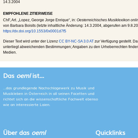
14.3.2004
EMPFOHLENE ZITIERWEISE
ChF
, Art. „Lopez, George Jorge Enrique“, in:
Oesterreichisches Musiklexikon onli
von Barbara Boisits (letzte inhaltliche Änderung:
14.3.2004
, abgerufen am
9.8.2
https://dx.doi.org/10.1553/0x0001d7f5
Dieser Text wird unter der Lizenz
CC BY-NC-SA 3.0 AT
zur Verfügung gestellt. Da
unterliegt abweichenden Bestimmungen; Angaben zu den Urheberrechten finden s
Medien.
Das
oeml
ist...
...das grundlegende Nachschlagewerk zu Musik und
Musikleben in Österreich in all seinen Facetten und
richtet sich an die wissenschaftliche Fachwelt ebenso
wie an interessierte Laien.
Über das
oeml
Quicklinks