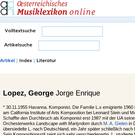
Volltextsuche
Artikelsuche
Artikel
|
Index
|
Literatur
Lopez,
George
Jorge Enrique
*
30.11.1955
Havanna
. Komponist. Die Familie L.s emigrierte 1960
am California Institute of Arts Komposition bei Leonard Stein und M
Schaffte den Durchbruch als Komponist erst 1987 mit der UA sein
Orchesterwerks
Landscape with Martyrdom
durch
M. A. Gielen
in 
übersiedelte L. nach Deutschland, ein Jahr später schließlich nach H
Sein Kompositionsstil zeigt sich sehr verschiedenartig, L. studiert