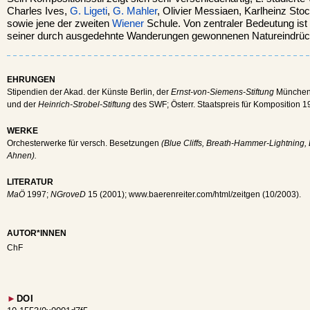
Charles Ives,
G. Ligeti
,
G. Mahler
, Olivier Messiaen, Karlheinz St
sowie jene der zweiten
Wiener
Schule. Von zentraler Bedeutung ist 
seiner durch ausgedehnte Wanderungen gewonnenen Natureindrüc
EHRUNGEN
Stipendien der Akad. der Künste Berlin, der
Ernst-von-Siemens-Stiftung
München
und der
Heinrich-Strobel-Stiftung
des SWF; Österr. Staatspreis für Komposition 1
WERKE
Orchesterwerke für versch. Besetzungen
(Blue Cliffs, Breath-Hammer-Lightning
Ahnen).
LITERATUR
MaÖ
1997;
NGroveD
15 (2001); www.baerenreiter.com/html/zeitgen (10/2003).
AUTOR*INNEN
ChF
►
DOI