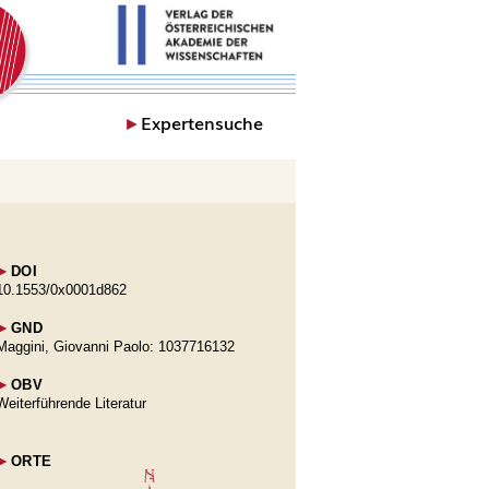
►
Expertensuche
►
DOI
10.1553/0x0001d862
►
GND
Maggini, Giovanni Paolo: 1037716132
►
OBV
Weiterführende Literatur
►
ORTE