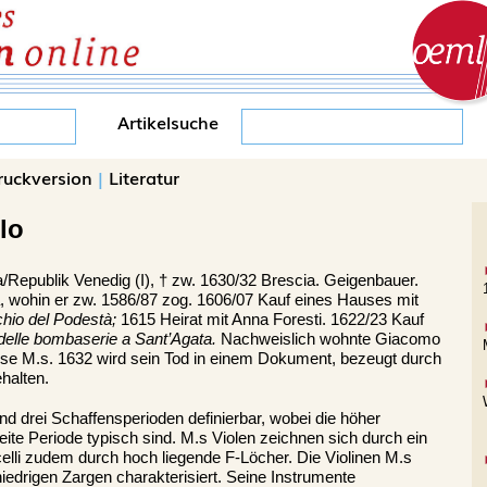
Artikelsuche
ruckversion
|
Literatur
lo
a/Republik Venedig (I), †
zw. 1630/32
Brescia
. Geigenbauer.
, wohin er zw. 1586/87 zog. 1606/07 Kauf eines Hauses mit
hio del Podestà;
1615 Heirat mit Anna Foresti. 1622/23 Kauf
delle bombaserie a Sant’Agata.
Nachweislich wohnte Giacomo
e M.s. 1632 wird sein Tod in einem Dokument, bezeugt durch
halten.
sind drei Schaffensperioden definierbar, wobei die höher
eite Periode typisch sind. M.s Violen zeichnen sich durch ein
celli zudem durch hoch liegende F-Löcher. Die Violinen M.s
niedrigen Zargen charakterisiert. Seine Instrumente