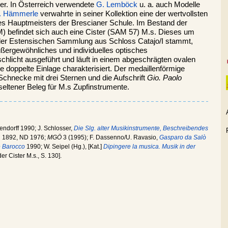
er. In Österreich verwendete
G. Lemböck
u. a. auch Modelle
. Hämmerle
verwahrte in seiner Kollektion eine der wertvollsten
des Hauptmeisters der Brescianer Schule. Im Bestand der
 befindet sich auch eine Cister (SAM 57) M.s. Dieses um
der Estensischen Sammlung aus Schloss Catajo/I stammt,
außergewöhnliches und individuelles optisches
schlicht ausgeführt und läuft in einem abgeschrägten ovalen
e doppelte Einlage charakterisiert. Der medaillenförmige
Schnecke mit drei Sternen und die Aufschrift
Gio. Paolo
 seltener Beleg für M.s Zupfinstrumente.
endorff 1990; J. Schlosser,
Die Slg. alter Musikinstrumente, Beschreibendes
.
1892, ND 1976;
MGÖ
3 (1995); F. Dassenno/U. Ravasio,
Gasparo da Salò
 e Barocco
1990; W. Seipel (Hg.), [Kat.]
Dipingere la musica. Musik in der
er Cister M.s., S. 130].