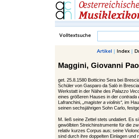
Volltextsuche
Artikel
|
Index
|
D
Maggini,
Giovanni Pao
get. 25.8.1580 Botticino Sera bei Bresci
Schüler von Gasparo da Salò in Brescia
Werkstatt in der Nähe des
Palazzo Vecc
eines größeren Hauses in der
contrada 
Lafranchini,
„magister a violinis“,
im Haus
seinen sechsjährigen Sohn Carlo, festge
M. ließ seine Zettel stets undatiert. Es 
gewölbten Streichinstrumente für die zw
relativ kurzes Corpus aus; seine Violon
sind durch ihre doppelten Einlagen und 