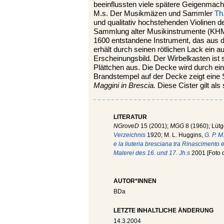
beeinflussten viele spätere Geigenmach
M.s. Der Musikmäzen und Sammler
Th
und qualitativ hochstehenden Violinen 
Sammlung alter Musikinstrumente (KHM)
1600 entstandene Instrument, das aus 
erhält durch seinen rötlichen Lack ein 
Erscheinungsbild. Der Wirbelkasten ist 
Plättchen aus. Die Decke wird durch ein
Brandstempel auf der Decke zeigt eine 
Maggini in Brescia.
Diese Cister gilt als
LITERATUR
NGroveD
15 (2001);
MGG
8 (1960); Lütg
Verzeichnis
1920; M. L. Huggins,
G. P. M
e la liuteria bresciana tra Rinascimento
Malerei des 16. und 17. Jh.s
2001 [Foto d
AUTOR*INNEN
BDa
LETZTE INHALTLICHE ÄNDERUNG
14.3.2004