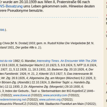
Er wurde am 20.10.1939 aus Wien II, Praterstraße 66 nach
NS-Besatzung
ums Leben gekommen sein. Hinweise deuten
mehrere Pseudonyme benutzte.
Abb.
).
rg
Clivia
[M: N. Dostal] 1933; gem. m. Rudolf Köller
Die Vielgeliebte
[M: N.
iland
1931,
Der gelbe Affe
o. J.).
st du nie
1982; G. Mandler,
Interesting Times. An Encounter With The 20th
t
19.6.1920, 8;
Salzburger Wacht
2.10.1923, 5, 9.9.1924, 5;
NFP
11.8.1924,
.1927, 11, 5.12.1928, 11, 18.3.1931, 10;
Badener Ztg.
20.10.1926, 4;
Der
ertes Familienbl.
1926, H. 21, 2;
Kikeriki
15.5.1927, 5;
Das interessante Bl.
;
Wr. Ztg.
26.9.1926, 4;
Allgemeine Ztg. am Morgen
(München) 9.2.1926, 3;
r Börsen-Ztg.
(Abendbl.) 22.10.1924, 3;
Berliner Tagbl. u. Handels-Ztg.
l.) 12.11.1930, 2;
Dt. Allgemeine Ztg.
(Morgenbl.) 29.10.1930, 6;
 3; Index der Geburts-, Tauf- u. Sterbematriken der IKG Kojetín/CZ 1846–
(7/2022);
www.doew.at
(7/2022);
www.ancestry.com
(7/2022);
einedererinnerung.net
(7/2022);
www.ushmm.org
(7/2022);
irksarchiv Přerov/CZ (7/2022); Mitt. Stadtarchiv Frankfurt am Main (7/2022);