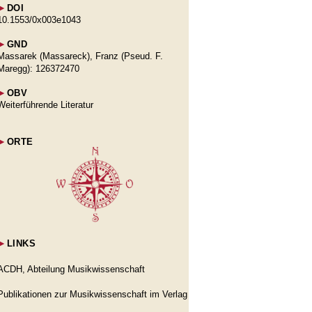
►
DOI
10.1553/0x003e1043
►
GND
Massarek (Massareck), Franz (Pseud. F.
Maregg): 126372470
►
OBV
Weiterführende Literatur
►
ORTE
►
LINKS
ACDH, Abteilung Musikwissenschaft
Publikationen zur Musikwissenschaft im Verlag