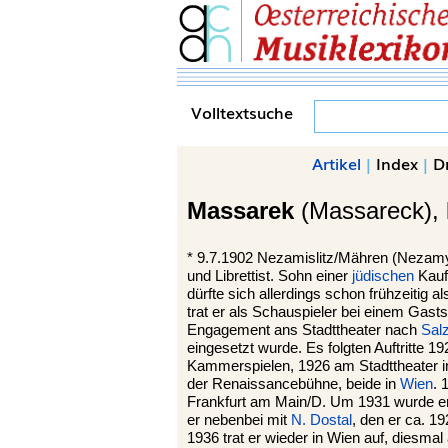
Volltextsuche
Artikel
|
Index
|
D
Massarek
(Massareck),
*
9.7.1902 Nezamislitz/Mähren (
Nezamy
und Librettist. Sohn einer
jüdischen
Kaufm
dürfte sich allerdings schon frühzeitig a
trat er als Schauspieler bei einem Gast
Engagement ans Stadttheater nach
Sal
eingesetzt wurde. Es folgten Auftritte 
Kammerspielen, 1926 am Stadttheater 
der Renaissancebühne, beide in
Wien
. 
Frankfurt am Main/D. Um 1931 wurde er
er nebenbei mit
N. Dostal
, den er ca. 19
1936 trat er wieder in Wien auf, diesm