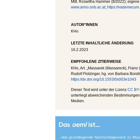
Mitt. Roswitha Hammer (8/2022); eigene 
www.anno.onb.ac.at
;
https://vademecum.
AUTOR*INNEN
KHo
LETZTE INHALTLICHE ÄNDERUNG
16.2.2023
EMPFOHLENE ZITIERWEISE
KHo
, Art. „Massarek (Massareck), Franz 
Rudolf Flotzinger, hg. von Barbara Boisit
https://dx.doi.org/10.1553/0x003e1043
Dieser Text wird unter der Lizenz
CC BY-
unterliegt abweichenden Bestimmungen; 
Medien.
Das
oeml
ist...
...das grundlegende Nachschlagewerk zu Mus