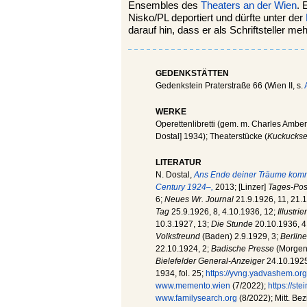
Ensembles des
Theaters an der Wien
. 
Nisko/PL deportiert und dürfte unter der
darauf hin, dass er als Schriftsteller 
GEDENKSTÄTTEN
Gedenkstein Praterstraße 66 (Wien II, s.
WERKE
Operettenlibretti (gem. m. Charles Ambe
Dostal] 1934); Theaterstücke (
Kuckuckse
LITERATUR
N. Dostal,
Ans Ende deiner Träume komm
Century 1924–,
2013; [Linzer]
Tages-Pos
6;
Neues Wr. Journal
21.9.1926, 11, 21.1
Tag
25.9.1926, 8, 4.10.1936, 12;
Illustri
10.3.1927, 13;
Die Stunde
20.10.1936, 4
Volksfreund
(Baden) 2.9.1929, 3;
Berline
22.10.1924, 2;
Badische Presse
(Morgenb
Bielefelder General-Anzeiger
24.10.1925,
1934, fol. 25;
https://yvng.yadvashem.org
www.memento.wien
(7/2022);
https://st
www.familysearch.org
(8/2022); Mitt. Bez