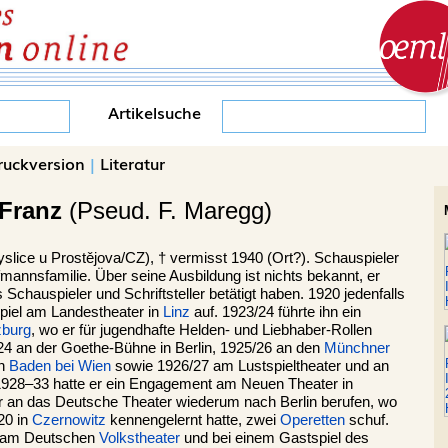
Artikelsuche
ruckversion
|
Literatur
Franz
(Pseud. F. Maregg)
slice
u Prostějova/CZ), †
vermisst 1940 (Ort?). Schauspieler
annsfamilie. Über seine Ausbildung ist nichts bekannt, er
ls Schauspieler und Schriftsteller betätigt haben. 1920 jedenfalls
spiel am Landestheater in
Linz
auf. 1923/24 führte ihn ein
zburg
, wo er für jugendhafte Helden- und Liebhaber-Rollen
1924 an der Goethe-Bühne in Berlin, 1925/26 an den
Münchner
in
Baden bei Wien
sowie 1926/27 am Lustspieltheater und an
1928–33 hatte er ein Engagement am Neuen Theater in
 an das Deutsche Theater wiederum nach Berlin berufen, wo
20 in
Czernowitz
kennengelernt hatte, zwei
Operetten
schuf.
al am Deutschen
Volkstheater
und bei einem Gastspiel des