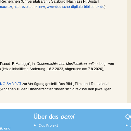
Recherchen (Universitätsarchiv Salzburg [Nachlass N. Dostal];
nacr.cz/
;
https://zeitpunkt.nrw
;
www.deutsche-digitale-bibliothek.de
).
(Pseud. F. Maregg)“, in:
Oesterreichisches Musiklexikon online
, begr. von
s (letzte inhaltliche Änderung:
16.2.2023
, abgerufen am
7.8.2026
),
NC-SA 3.0 AT
zur Verfügung gestellt. Das Bild-, Film- und Tonmaterial
Angaben zu den Urheberrechten finden sich direkt bei den jeweiligen
Über das
oeml
Qu
Das Projekt
ik und