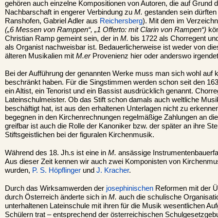
gehören auch einzelne Kompositionen von Autoren, die auf Grund 
Nachbarschaft in engerer Verbindung zu
M.
gestanden sein dürften 
Ranshofen, Gabriel Adler aus
Reichersberg
). Mit dem im Verzeic
(„6 Messen von Ramppen“, „1 Offerto: mit Clarin von Rampen“)
kön
Christian Ramp gemeint sein, der in
M.
bis 1722 als Chorregent un
als Organist nachweisbar ist. Bedauerlicherweise ist weder von d
älteren Musikalien mit
M.er
Provenienz hier oder anderswo irgendet
Bei der Aufführung der genannten Werke muss man sich wohl auf 
beschränkt haben. Für die Singstimmen werden schon seit den 1630
ein Altist, ein Tenorist und ein Bassist ausdrücklich genannt. Chor
Lateinschulmeister. Ob das Stift schon damals auch weltliche Musik
beschäftigt hat, ist aus den erhaltenen Unterlagen nicht zu erkenne
begegnen in den Kirchenrechnungen regelmäßige Zahlungen an di
greifbar ist auch die Rolle der Kanoniker bzw. der später an ihre St
Stiftsgeistlichen bei der figuralen Kirchenmusik.
Während des 18. Jh.s ist eine in
M.
ansässige Instrumentenbauerfa
Aus dieser Zeit kennen wir auch zwei Komponisten von Kirchenmus
wurden,
P. S. Höpflinger
und
J. Kracher
.
Durch das Wirksamwerden der
josephinischen
Reformen mit der Ü
durch Österreich änderte sich in
M.
auch die schulische Organisatio
unterhaltenen Lateinschule mit ihren für die Musik wesentlichen A
Schülern trat – entsprechend der österreichischen Schulgesetzgeb