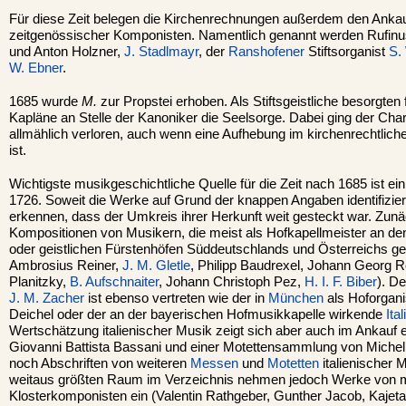
Für diese Zeit belegen die Kirchenrechnungen außerdem den Anka
zeitgenössischer Komponisten. Namentlich genannt werden Rufinus
und Anton Holzner,
J. Stadlmayr
, der
Ranshofener
Stiftsorganist
S.
W. Ebner
.
1685 wurde
M.
zur Propstei erhoben. Als Stiftsgeistliche besorgten
Kapläne an Stelle der Kanoniker die Seelsorge. Dabei ging der Chara
allmählich verloren, auch wenn eine Aufhebung im kirchenrechtlich
ist.
Wichtigste musikgeschichtliche Quelle für die Zeit nach 1685 ist ei
1726. Soweit die Werke auf Grund der knappen Angaben identifizie
erkennen, dass der Umkreis ihrer Herkunft weit gesteckt war. Zunä
Kompositionen von Musikern, die meist als Hofkapellmeister an de
oder geistlichen Fürstenhöfen Süddeutschlands und Österreichs ge
Ambrosius Reiner,
J. M. Gletle
, Philipp Baudrexel, Johann Georg R
Planitzky,
B. Aufschnaiter
, Johann Christoph Pez,
H. I. F. Biber
). D
J. M. Zacher
ist ebenso vertreten wie der in
München
als Hoforgani
Deichel oder der an der bayerischen Hofmusikkapelle wirkende
Ita
Wertschätzung italienischer Musik zeigt sich aber auch im Ankau
Giovanni Battista Bassani und einer Motettensammlung von Michel
noch Abschriften von weiteren
Messen
und
Motetten
italienischer
weitaus größten Raum im Verzeichnis nehmen jedoch Werke von 
Klosterkomponisten ein (Valentin Rathgeber, Gunther Jacob, Kajetan