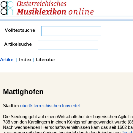
Volltextsuche
Artikelsuche
Artikel
|
Index
|
Literatur
Mattighofen
Stadt im
oberösterreichischen
Innviertel
Die Siedlung geht auf einen Wirtschaftshof der bayerischen Agilolf
788 von den Karolingern in einen Königshof umgewandelt wurde (
Nach wechselnden Herrschaftsverhältnissen kam das seit 1602 b
zusammen mit dem übrigen Innviertel durch den Frieden von
Tesc