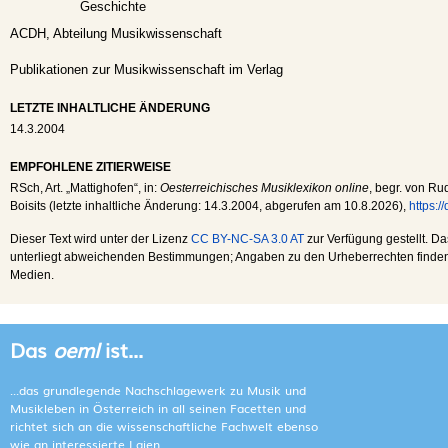
Geschichte
ACDH, Abteilung Musikwissenschaft
Publikationen zur Musikwissenschaft im Verlag
LETZTE INHALTLICHE ÄNDERUNG
14.3.2004
EMPFOHLENE ZITIERWEISE
RSch
, Art. „Mattighofen“, in:
Oesterreichisches Musiklexikon online
, begr. von Ru
Boisits (letzte inhaltliche Änderung:
14.3.2004
, abgerufen am
10.8.2026
),
https:/
Dieser Text wird unter der Lizenz
CC BY-NC-SA 3.0 AT
zur Verfügung gestellt. Da
unterliegt abweichenden Bestimmungen; Angaben zu den Urheberrechten finden s
Medien.
Das
oeml
ist...
...das grundlegende Nachschlagewerk zu Musik und
Musikleben in Österreich in all seinen Facetten und
richtet sich an die wissenschaftliche Fachwelt ebenso
wie an interessierte Laien.