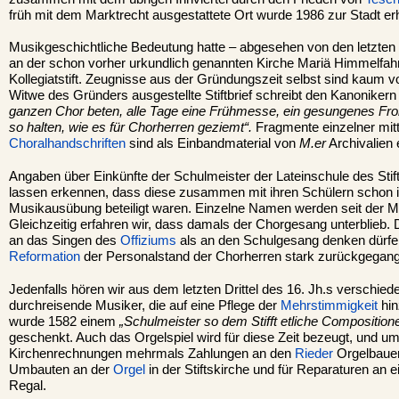
früh mit dem Marktrecht ausgestattete Ort wurde 1986 zur Stadt er
Musikgeschichtliche Bedeutung hatte – abgesehen von den letzten 
an der schon vorher urkundlich genannten Kirche Mariä Himmelfahr
Kollegiatstift. Zeugnisse aus der Gründungszeit selbst sind kaum 
Witwe des Gründers ausgestellte Stiftbrief schreibt den Kanonikern 
ganzen Chor beten, alle Tage eine Frühmesse, ein gesungenes Fro
so halten, wie es für Chorherren geziemt“.
Fragmente einzelner mitte
Choralhandschriften
sind als Einbandmaterial von
M.er
Archivalien 
Angaben über Einkünfte der Schulmeister der Lateinschule des Sti
lassen erkennen, dass diese zusammen mit ihren Schülern schon i
Musikausübung beteiligt waren. Einzelne Namen werden seit der Mitt
Gleichzeitig erfahren wir, dass damals der Chorgesang unterblieb.
an das Singen des
Offiziums
als an den Schulgesang denken dürfe
Reformation
der Personalstand der Chorherren stark zurückgegan
Jedenfalls hören wir aus dem letzten Drittel des 16. Jh.s verschied
durchreisende Musiker, die auf eine Pflege der
Mehrstimmigkeit
hin
wurde 1582 einem
„Schulmeister so dem Stifft etliche Compositione
geschenkt. Auch das Orgelspiel wird für diese Zeit bezeugt, und u
Kirchenrechnungen mehrmals Zahlungen an den
Rieder
Orgelbauer
Umbauten an der
Orgel
in der Stiftskirche und für Reparaturen an 
Regal.