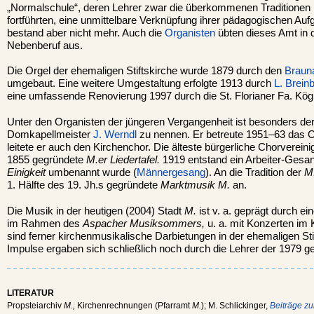
„Normalschule“, deren Lehrer zwar die überkommenen Traditione
fortführten, eine unmittelbare Verknüpfung ihrer pädagogischen Au
bestand aber nicht mehr. Auch die
Organisten
übten dieses Amt in d
Nebenberuf aus.
Die Orgel der ehemaligen Stiftskirche wurde 1879 durch den
Braun
umgebaut. Eine weitere Umgestaltung erfolgte 1913 durch
L. Brein
eine umfassende Renovierung 1997 durch die St. Florianer Fa. Kögl
Unter den Organisten der jüngeren Vergangenheit ist besonders de
Domkapellmeister
J. Werndl
zu nennen. Er betreute 1951–63 das 
leitete er auch den Kirchenchor. Die älteste bürgerliche Chorvereini
1855 gegründete
M.er Liedertafel.
1919 entstand ein Arbeiter-Gesan
Einigkeit
umbenannt wurde (
Männergesang
). An die Tradition der
M
1. Hälfte des 19. Jh.s gegründete
Marktmusik M.
an.
Die Musik in der heutigen (2004) Stadt
M.
ist v. a. geprägt durch e
im Rahmen des
Aspacher Musiksommers,
u. a. mit Konzerten i
sind ferner kirchenmusikalische Darbietungen in der ehemaligen Sti
Impulse ergaben sich schließlich noch durch die Lehrer der 1979
LITERATUR
Propsteiarchiv
M.,
Kirchenrechnungen (Pfarramt
M.
); M. Schlickinger,
Beiträge zu