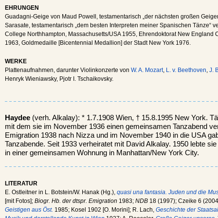
EHRUNGEN
Guadagni-Geige von Maud Powell, testamentarisch „der nächsten großen Geigeri
Sarasate, testamentarisch „dem besten Interpreten meiner Spanischen Tänze“ v
College Northhampton, Massachusetts/USA 1955, Ehrendoktorat New England C
1963, Goldmedaille [Bicentennial Medallion] der Stadt New York 1976.
WERKE
Plattenaufnahmen, darunter Violinkonzerte von
W. A. Mozart
,
L. v. Beethoven
,
J. 
Henryk Wieniawsky, Pjotr I. Tschaikovsky.
Haydee
(verh. Alkalay): * 1.7.1908 Wien, † 15.8.1995 New York. Tä
mit dem sie im November 1936 einen gemeinsamen Tanzabend veran
Emigration 1938 nach Nizza und im November 1940 in die USA gab 
Tanzabende. Seit 1933 verheiratet mit David Alkalay. 1950 lebte sie
in einer gemeinsamen Wohnung in Manhattan/New York City.
LITERATUR
E. Ostleitner in L. Botstein/W. Hanak (Hg.),
quasi una fantasia. Juden und die Mu
[mit Fotos];
Biogr. Hb. der dtspr. Emigration
1983;
NDB
18 (1997); Czeike 6 (2004
Geistigen aus Öst.
1985; Kosel 1902 [O. Morini]; R. Lach,
Geschichte der Staats