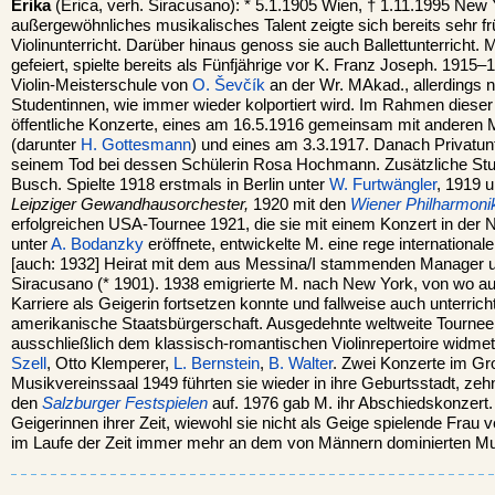
Erika
(Erica, verh. Siracusano): * 5.1.1905 Wien, † 1.11.1995 New 
außergewöhnliches musikalisches Talent zeigte sich bereits sehr früh,
Violinunterricht. Darüber hinaus genoss sie auch Ballettunterricht.
gefeiert, spielte bereits als Fünfjährige vor K. Franz Joseph. 1915–1
Violin-Meisterschule von
O. Ševčík
an der Wr. MAkad., allerdings ni
Studentinnen, wie immer wieder kolportiert wird. Im Rahmen diese
öffentliche Konzerte, eines am 16.5.1916 gemeinsam mit anderen 
(darunter
H. Gottesmann
) und eines am 3.3.1917. Danach Privatunt
seinem Tod bei dessen Schülerin Rosa Hochmann. Zusätzliche Stu
Busch. Spielte 1918 erstmals in Berlin unter
W. Furtwängler
, 1919 
Leipziger Gewandhausorchester,
1920 mit den
Wiener Philharmoni
erfolgreichen USA-Tournee 1921, die sie mit einem Konzert in der 
unter
A. Bodanzky
eröffnete, entwickelte M. eine rege internationale
[auch: 1932] Heirat mit dem aus Messina/I stammenden Manager u
Siracusano (* 1901). 1938 emigrierte M. nach New York, von wo aus
Karriere als Geigerin fortsetzen konnte und fallweise auch unterricht
amerikanische Staatsbürgerschaft. Ausgedehnte weltweite Tourneen a
ausschließlich dem klassisch-romantischen Violinrepertoire widmete
Szell
, Otto Klemperer,
L. Bernstein
,
B. Walter
. Zwei Konzerte im G
Musikvereinssaal 1949 führten sie wieder in ihre Geburtsstadt, zehn 
den
Salzburger Festspielen
auf. 1976 gab M. ihr Abschiedskonzert. 
Geigerinnen ihrer Zeit, wiewohl sie nicht als Geige spielende Frau
im Laufe der Zeit immer mehr an dem von Männern dominierten Mus