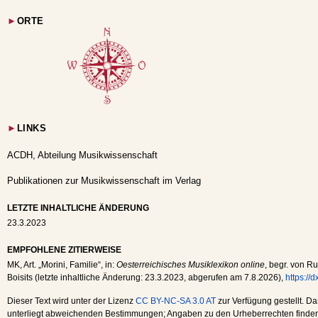
►
ORTE
►
LINKS
ACDH, Abteilung Musikwissenschaft
Publikationen zur Musikwissenschaft im Verlag
LETZTE INHALTLICHE ÄNDERUNG
23.3.2023
EMPFOHLENE ZITIERWEISE
MK
, Art. „Morini, Familie“, in:
Oesterreichisches Musiklexikon online
, begr. von Ru
Boisits (letzte inhaltliche Änderung:
23.3.2023
, abgerufen am
7.8.2026
),
https://
Dieser Text wird unter der Lizenz
CC BY-NC-SA 3.0 AT
zur Verfügung gestellt. Da
unterliegt abweichenden Bestimmungen; Angaben zu den Urheberrechten finden s