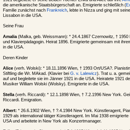
die amerikanische Staatsbürgerschaft an. Emigrierte schließlich (
Ex
Familie zunächst nach
Frankreich
, lebte in Nizza und ging mit sein
Lissabon in die USA.
Seine Frau
Amalia
(Malka, geb. Weissmann): * 24.4.1867 Czernowitz, † 1950 
und Klavierpädagogin. Heirat 1896. Emigrierte gemeinsam mit ihr
in die USA.
Deren Kinder
Alice
(verh. Wolski): * 18.11.1896 Wien, † 1993 Ort/USA?. Pianistin
Stiftling die Wr. MAkad. (Klavier bei
G. v. Lalewicz
). Trat u. a. gem
auf und begleitete sie im Jänner 1921 in die USA. Heiratete 1921
Musiker William Wolski (Wolsky). Emigrierte in die USA.
Stella
(verh. Riccardi): * 12.1.1898 Wien, † 7.2.1996 New York. Gei
Riccardi. Emigration.
Albert:
* 26.6.1902 Wien, † ?.4.1984 New York. Künstleragent, Pian
1929 als international tätiger Künstleragent. Im Mai 1938 emigrierte 
USA und arbeitete in New York als Konzertmanager.