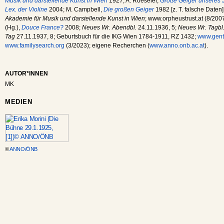
Musik und darstellende Kunst in Wien
1927; A. Roeseler,
Große Geiger unseres 
Lex. der Violine
2004; M. Campbell,
Die großen Geiger
1982 [z. T. falsche Daten]
Akademie für Musik und darstellende Kunst in Wien
; www.orpheustrust.at (8/2007
(Hg.),
Douce France?
2008;
Neues Wr. Abendbl.
24.11.1936, 5;
Neues Wr. Tagbl
Tag
27.11.1937, 8; Geburtsbuch für die IKG Wien 1784-1911, RZ 1432;
www.gent
www.familysearch.org
(3/2023); eigene Recherchen (
www.anno.onb.ac.at
).
AUTOR*INNEN
MK
MEDIEN
©
ANNO/ÖNB