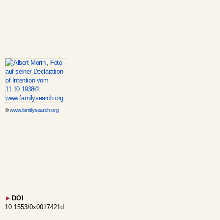
©
www.familysearch.org
►
DOI
10.1553/0x0017421d