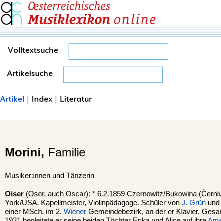
Volltextsuche
Artikelsuche
Artikel
|
Index
|
Literatur
Morini,
Familie
Musiker:innen und Tänzerin
Oiser
(Oser, auch Oscar): * 6.2.1859 Czernowitz/Bukowina (Černi
York/USA. Kapellmeister, Violinpädagoge. Schüler von
J. Grün
und 
einer MSch. im 2.
Wiener
Gemeindebezirk, an der er Klavier, Gesang
1921 begleitete er seine beiden Töchter Erika und Alice auf ihre
Ame