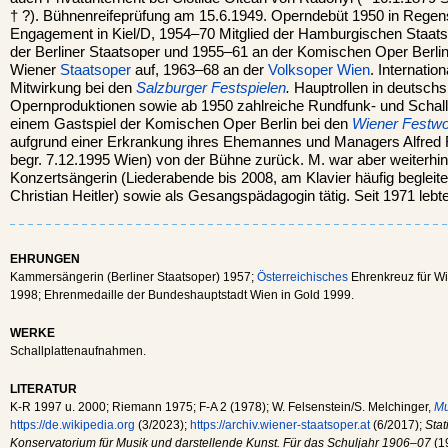
† ?). Bühnenreifeprüfung am 15.6.1949. Operndebüt 1950 in Rege
Engagement in Kiel/D, 1954–70 Mitglied der Hamburgischen Staat
der Berliner Staatsoper und 1955–61 an der Komischen Oper Berlin.
Wiener
Staatsoper
auf, 1963–68 an der
Volksoper Wien
. Internatio
Mitwirkung bei den
Salzburger Festspielen
.
Hauptrollen in deutsch
Opernproduktionen sowie ab 1950 zahlreiche Rundfunk- und Schal
einem Gastspiel der Komischen Oper Berlin bei den
Wiener Festw
aufgrund einer Erkrankung ihres Ehemannes und Managers Alfred Fil
begr. 7.12.1995 Wien) von der Bühne zurück. M. war aber weiterhin
Konzertsängerin (Liederabende bis 2008, am Klavier häufig begleit
Christian Heitler) sowie als Gesangspädagogin tätig. Seit 1971 lebt
EHRUNGEN
Kammersängerin (Berliner Staatsoper) 1957;
Österreichisches
Ehrenkreuz für Wi
1998; Ehrenmedaille der Bundeshauptstadt Wien in Gold 1999.
WERKE
Schallplattenaufnahmen.
LITERATUR
K-R 1997 u. 2000; Riemann 1975; F-A 2 (1978); W. Felsenstein/S. Melchinger,
Mu
https://de.wikipedia.org
(3/2023);
https://archiv.wiener-staatsoper.at
(6/2017);
Stat
Konservatorium für Musik und darstellende Kunst. Für das Schuljahr 1906–07
(19