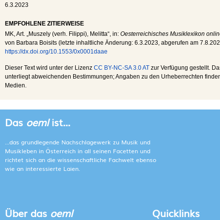
6.3.2023
EMPFOHLENE ZITIERWEISE
MK
, Art. „Muszely (verh. Filippi), Melitta“, in:
Oesterreichisches Musiklexikon onli
von Barbara Boisits (letzte inhaltliche Änderung:
6.3.2023
, abgerufen am
7.8.20
https://dx.doi.org/10.1553/0x0001daae
Dieser Text wird unter der Lizenz
CC BY-NC-SA 3.0 AT
zur Verfügung gestellt. Da
unterliegt abweichenden Bestimmungen; Angaben zu den Urheberrechten finden s
Medien.
Das
oeml
ist...
...das grundlegende Nachschlagewerk zu Musik und
Musikleben in Österreich in all seinen Facetten und
richtet sich an die wissenschaftliche Fachwelt ebenso
wie an interessierte Laien.
Über das
oeml
Quicklinks