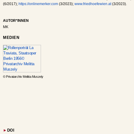
(6/2017);
https://onlinemerker.com
(3/2023);
www.friedhoefewien.at
(3/2023).
AUTOR*INNEN
MK
MEDIEN
© Privatarchiv Melitta Muszely
►
DOI