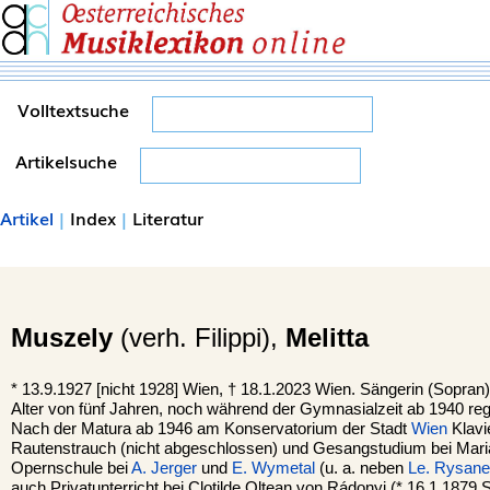
Volltextsuche
Artikelsuche
Artikel
|
Index
|
Literatur
Muszely
(verh. Filippi),
Melitta
*
13.9.1927 [nicht 1928]
Wien
, †
18.1.2023 Wien. Sängerin (Sopran).
Alter von fünf Jahren, noch während der Gymnasialzeit ab 1940 r
Nach der Matura ab 1946 am Konservatorium der Stadt
Wien
Klavi
Rautenstrauch (nicht abgeschlossen) und Gesangstudium bei Mari
Opernschule bei
A. Jerger
und
E. Wymetal
(u. a. neben
Le. Rysan
auch Privatunterricht bei Clotilde Oltean von Rádonyi (* 16.1.1879