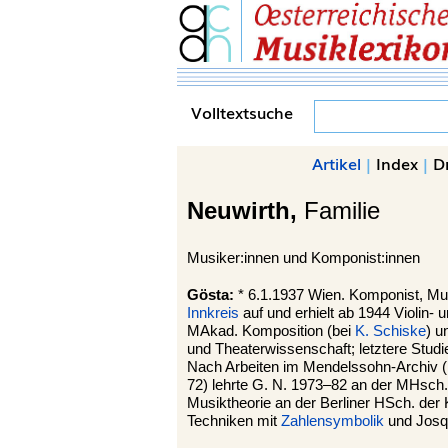
Volltextsuche
Artikel
|
Index
|
D
Neuwirth,
Familie
Musiker:innen und Komponist:innen
Gösta:
* 6.1.1937 Wien. Komponist, Mu
Innkreis
auf und erhielt ab 1944 Violin- 
MAkad. Komposition (bei
K. Schiske
) u
und Theaterwissenschaft; letztere Studien
Nach Arbeiten im Mendelssohn-Archiv (
72) lehrte G. N. 1973–82 an der MHsch.
Musiktheorie an der Berliner HSch. der
Techniken mit
Zahlensymbolik
und Josqu