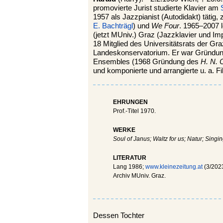
promovierte Jurist studierte Klavier am
1957 als Jazzpianist (Autodidakt) täti
E. Bachträgl
) und
We Four
. 1965–2007 l
(jetzt MUniv.) Graz (Jazzklavier und Imp
18 Mitglied des Universitätsrats der G
Landeskonservatorium. Er war Gründun
Ensembles (1968 Gründung des
H. N. 
und komponierte und arrangierte u. a. F
EHRUNGEN
Prof.-Titel 1970.
WERKE
Soul of Janus; Waltz for us; Natur; Singi
LITERATUR
Lang 1986;
www.kleinezeitung.at
(3/202
Archiv MUniv. Graz.
Dessen Tochter