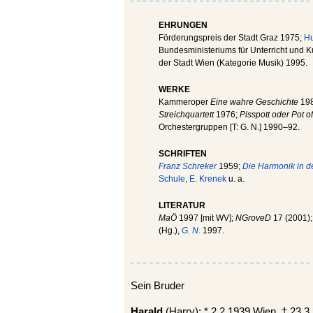
EHRUNGEN
Förderungspreis der Stadt Graz 1975;
Hu
Bundesministeriums für Unterricht und 
der Stadt Wien (Kategorie Musik) 1995.
WERKE
Kammeroper
Eine wahre Geschichte
198
Streichquartett
1976;
Pisspott oder Pot o
Orchestergruppen [T: G. N.] 1990–92.
SCHRIFTEN
Franz Schreker
1959;
Die Harmonik in d
Schule
,
E. Krenek
u. a.
LITERATUR
MaÖ
1997 [mit WV];
NGroveD
17 (2001)
(Hg.),
G. N.
1997.
Sein Bruder
Harald
(Harry): * 2.2.1939 Wien, † 23.