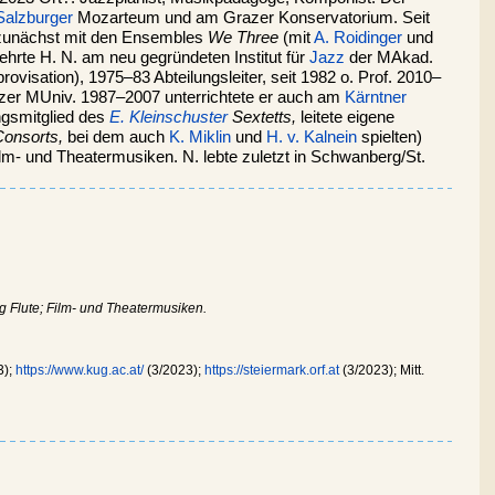
Salzburger
Mozarteum und am Grazer Konservatorium. Seit
g, zunächst mit den Ensembles
We Three
(mit
A. Roidinger
und
ehrte H. N. am neu gegründeten Institut für
Jazz
der MAkad.
rovisation), 1975–83 Abteilungsleiter, seit 1982 o. Prof. 2010–
razer MUniv. 1987–2007 unterrichtete er auch am
Kärntner
gsmitglied des
E. Kleinschuster
Sextetts,
leitete eigene
Consorts,
bei dem auch
K. Miklin
und
H. v. Kalnein
spielten)
ilm- und Theatermusiken. N. lebte zuletzt in Schwanberg/St.
ng Flute; Film- und Theatermusiken.
3);
https://www.kug.ac.at/
(3/2023);
https://steiermark.orf.at
(3/2023); Mitt.