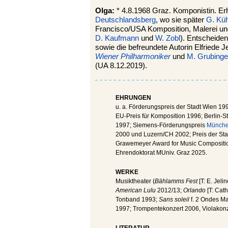
Olga:
* 4.8.1968 Graz. Komponistin. Er
Deutschlandsberg
, wo sie später
G. Kü
Francisco/USA Komposition, Malerei un
D. Kaufmann
und
W. Zobl
). Entscheide
sowie die befreundete Autorin Elfriede J
Wiener Philharmoniker
und
M. Grubinge
(UA 8.12.2019).
EHRUNGEN
u. a. Förderungspreis der Stadt Wien 19
EU-Preis für Komposition 1996; Berlin-
1997; Siemens-Förderungspreis
Münch
2000 und Luzern/CH 2002; Preis der Stad
Grawemeyer Award for Music Compositio
Ehrendoktorat MUniv. Graz 2025.
WERKE
Musiktheater (
Bählamms Fest
[T: E. Jeli
American Lulu
2012/13;
Orlando
[T: Cath
Tonband 1993;
Sans soleil
f. 2 Ondes Mar
1997; Trompentekonzert 2006, Violakon