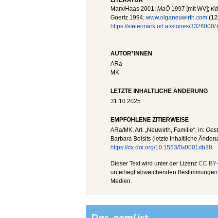
LITERATUR
Marx/Haas 2001;
MaÖ
1997 [mit WV];
K
Goertz 1994;
www.olganeuwirth.com
(12
https://steiermark.orf.at/stories/3326000/
AUTOR*INNEN
ARa
MK
LETZTE INHALTLICHE ÄNDERUNG
31.10.2025
EMPFOHLENE ZITIERWEISE
ARa
/
MK
, Art. „Neuwirth, Familie“, in:
Oest
Barbara Boisits (letzte inhaltliche Änder
https://dx.doi.org/10.1553/0x0001db38
Dieser Text wird unter der Lizenz
CC BY-
unterliegt abweichenden Bestimmungen; 
Medien.
Das
oeml
ist...