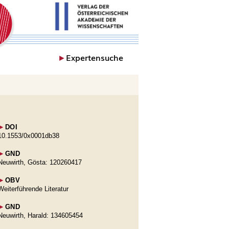
►
Expertensuche
►
DOI
10.1553/0x0001db38
►
GND
Neuwirth, Gösta: 120260417
►
OBV
Weiterführende Literatur
►
GND
Neuwirth, Harald: 134605454