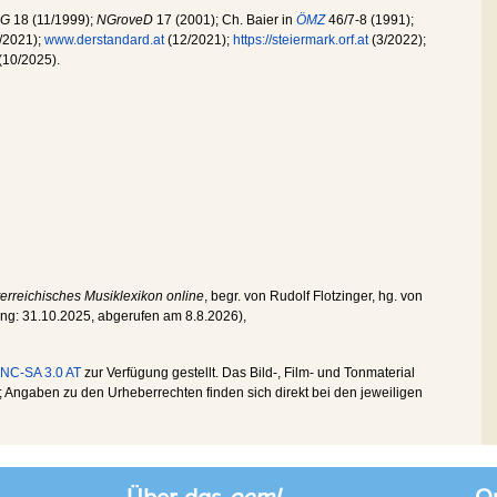
dG
18 (11/1999);
NGroveD
17 (2001); Ch. Baier in
ÖMZ
46/7-8 (1991);
/2021);
www.derstandard.at
(12/2021);
https://steiermark.orf.at
(3/2022);
(10/2025).
erreichisches Musiklexikon online
, begr. von Rudolf Flotzinger, hg. von
ung:
31.10.2025
, abgerufen am
8.8.2026
),
NC-SA 3.0 AT
zur Verfügung gestellt. Das Bild-, Film- und Tonmaterial
Angaben zu den Urheberrechten finden sich direkt bei den jeweiligen
Über das
oeml
Qu