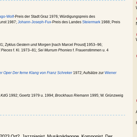
go-Wolf
-Preis der Stadt Graz 1976; Würdigungspreis des
Kunst 1987;
Johann-Joseph-Fux
-Preis des Landes
Steiermark
1988; Preis
1; Zyklus
Gestern und Morgen
[nach Marcel Proust] 1953–96;
f Pieces
f. Kl. 1973–81;
Sei Murrum Phonies
f. Frauenstimmen u. 4
er Oper Der ferne Klang von Franz Schreker
1972; Aufsätze zur
Wiener
;
KdG
1992; Goertz 1979 u. 1994;
Brockhaus Riemann
1995; W. Grünzweig
3.2023 Ort?. Jazzpianist, Musikpädagoge, Komponist. Der