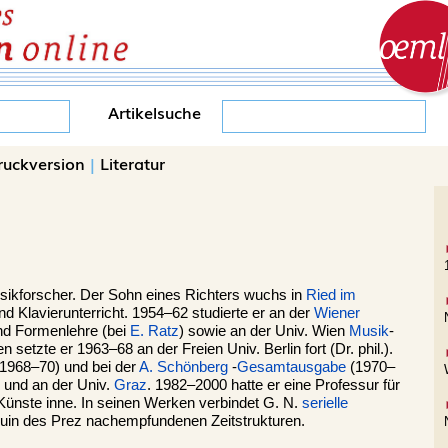
Artikelsuche
ruckversion
|
Literatur
sikforscher. Der Sohn eines Richters wuchs in
Ried im
und Klavierunterricht. 1954–62 studierte er an der
Wiener
nd Formenlehre (bei
E. Ratz
) sowie an der Univ. Wien
Musik
-
 setzte er 1963–68 an der Freien Univ. Berlin fort (Dr. phil.).
1968–70) und bei der
A. Schönberg
-
Gesamtausgabe
(1970–
 und an der Univ.
Graz
. 1982–2000 hatte er eine Professur für
 Künste inne. In seinen Werken verbindet G. N.
serielle
in des Prez nachempfundenen Zeitstrukturen.