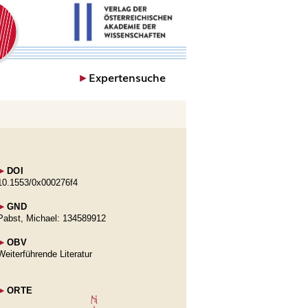
►
Expertensuche
►
DOI
10.1553/0x000276f4
►
GND
Pabst, Michael: 134589912
►
OBV
Weiterführende Literatur
►
ORTE