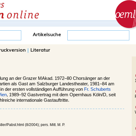
Artikelsuche
ruckversion
|
Literatur
ldung an der Grazer MAkad. 1972–80 Chorsänger an der
partien als Gast am Salzburger Landestheater, 1981–84 am
 in der ersten vollständigen Aufführung von
Fr. Schuberts
Wien
, 1989–92 Gastvertrag mit dem Opernhaus Köln/D, seit
reiche internationale Gastauftritte.
r/Pabst.html (8/2004); pers. Mitt. M. P.