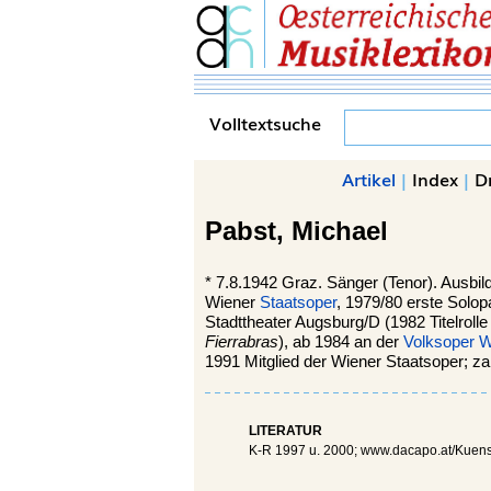
Volltextsuche
Artikel
|
Index
|
D
Pabst,
Michael
*
7.8.1942
Graz.
Sänger (Tenor). Ausbi
Wiener
Staatsoper
, 1979/80 erste Solo
Stadttheater Augsburg/D (1982 Titelrolle
Fierrabras
), ab 1984 an der
Volksoper 
1991 Mitglied der Wiener Staatsoper; zahl
LITERATUR
K-R 1997 u. 2000; www.dacapo.at/Kuenstle