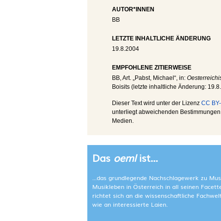
AUTOR*INNEN
BB
LETZTE INHALTLICHE ÄNDERUNG
19.8.2004
EMPFOHLENE ZITIERWEISE
BB
, Art. „Pabst, Michael“, in:
Oesterreichi
Boisits (letzte inhaltliche Änderung:
19.8
Dieser Text wird unter der Lizenz
CC BY-
unterliegt abweichenden Bestimmungen; 
Medien.
Das
oeml
ist...
...das grundlegende Nachschlagewerk zu Mus
Musikleben in Österreich in all seinen Facet
richtet sich an die wissenschaftliche Fachwe
wie an interessierte Laien.