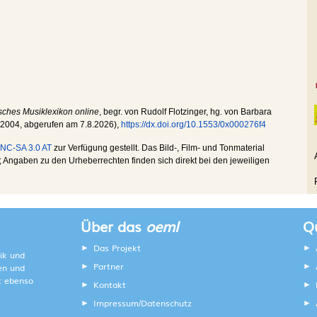
sches Musiklexikon online
, begr. von Rudolf Flotzinger, hg. von Barbara
.2004
, abgerufen am
7.8.2026
),
https://dx.doi.org/10.1553/0x000276f4
NC-SA 3.0 AT
zur Verfügung gestellt. Das Bild-, Film- und Tonmaterial
Angaben zu den Urheberrechten finden sich direkt bei den jeweiligen
Über das
oeml
Qu
Das Projekt
ik und
Partner
ten und
lt ebenso
Kontakt
Impressum
Datenschutz
/