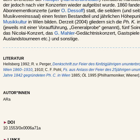
der jedoch nach vier Konzerten wieder aufgelöst wurde. 1860 fand
Abonnementkonzerte (unter
O. Dessoff
) statt, die seitdem (und se
Musikvereinssaal) einen festen Bestandteil und jährlichen Höhepun
Musikkultur
in Wien bilden. Derzeit (2004) gliedern sich die
Ph. K.
i
(jeweils mit einer Voraufführung, „Generalprobe“ genannt), fünf Soi
das Nicolai-Konzert, das
G. Mahler
-Gedächtniskonzert, Gastspiele
Auslandstourneen etc.) und sonstige.
LITERATUR
Hellsberg 1992; R. v. Perger,
Denkschrift zur Feier des fünfzigjährigen ununterb
Wien 1860–1910
,
1910; C. F. Pohl,
Fs. aus Anlass der Feier des 25jährigen un
Jahre 1842 gegründeten Ph. C. in Wien
1885;
ÖL
1995 [Philharmoniker, Wiener].
AUTOR*INNEN
ARa
►
DOI
10.1553/0x0006a71a