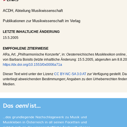
►
LINKS
ACDH, Abteilung Musikwissenschaft
Publikationen zur Musikwissenschaft im Verlag
LETZTE INHALTLICHE ÄNDERUNG
15.5.2005
EMPFOHLENE ZITIERWEISE
ARa
, Art. „Philharmonische Konzerte“, in:
Oesterreichisches Musiklexikon online
von Barbara Boisits (letzte inhaltliche Änderung:
15.5.2005
, abgerufen am
8.8.2
https://dx.doi.org/10.1553/0x0006a71a
Dieser Text wird unter der Lizenz
CC BY-NC-SA 3.0 AT
zur Verfügung gestellt. Da
unterliegt abweichenden Bestimmungen; Angaben zu den Urheberrechten finden s
Medien.
Das
oeml
ist...
...das grundlegende Nachschlagewerk zu Musik und
Musikleben in Österreich in all seinen Facetten und