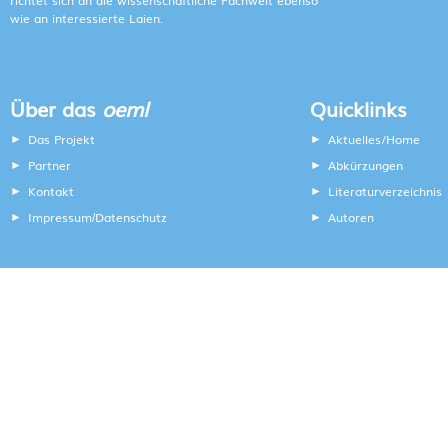
richtet sich an die wissenschaftliche Fachwelt ebenso
wie an interessierte Laien.
Über das
oeml
Quicklinks
Das Projekt
Aktuelles/Home
Partner
Abkürzungen
Kontakt
Literaturverzeichnis
Impressum
Datenschutz
Autoren
/