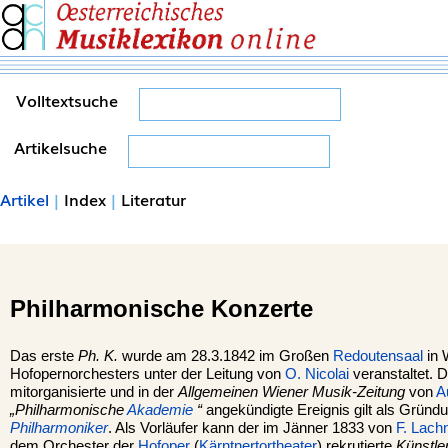
Volltextsuche
Artikelsuche
Artikel
|
Index
|
Literatur
Philharmonische Konzerte
Das erste
Ph. K.
wurde am 28.3.1842 im Großen
Redoutensaal
in 
Hofopernorchesters unter der Leitung von
O. Nicolai
veranstaltet. 
mitorganisierte und in der
Allgemeinen Wiener Musik-Zeitung
von
A
„Philharmonische
Akademie
“
angekündigte Ereignis gilt als Gründ
Philharmoniker
. Als Vorläufer kann der im Jänner 1833 von
F. Lach
dem Orchester der
Hofoper
(
Kärntnertortheater
) rekrutierte
Künstle