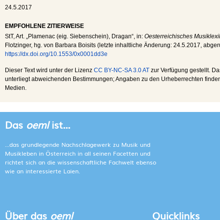
24.5.2017
EMPFOHLENE ZITIERWEISE
StT
, Art. „Plamenac (eig. Siebenschein), Dragan“, in:
Oesterreichisches Musiklexi
Flotzinger, hg. von Barbara Boisits (letzte inhaltliche Änderung:
24.5.2017
, abge
https://dx.doi.org/10.1553/0x0001dd3e
Dieser Text wird unter der Lizenz
CC BY-NC-SA 3.0 AT
zur Verfügung gestellt. Da
unterliegt abweichenden Bestimmungen; Angaben zu den Urheberrechten finden s
Medien.
Das
oeml
ist...
...das grundlegende Nachschlagewerk zu Musik und
Musikleben in Österreich in all seinen Facetten und
richtet sich an die wissenschaftliche Fachwelt ebenso
wie an interessierte Laien.
Über das
oeml
Quicklinks