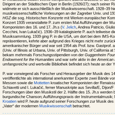
Dirigent an der Städtischen Oper in Berlin (1926/27); nach seiner
widmete er sich ausschließlich der Musikwissenschaft. 1928–39 hiel
musikwissenschaftliche Vorlesungen an der Zagreber Univ. und 193
HGZ
die sog.
Historischen Konzerte
mit Werken europäischer Kom
Konzert 1935 veranstaltete P. zum ersten Mal Aufführungen der M
Komponisten des 16. und 17. Jh.s (
V. Jelich
, Andrea Patricio, Giul
Cecchini, Ivan Lukačić). 1936–39 katalogisierte P. auch teilweise di
Musiksammlung. 1939 ging P. in die USA, um dort bei dem IMS-K
repräsentieren, kehrte aber aufgrund des Krieges nicht mehr zurüc
amerikanischer Bürger und war seit 1954 als Prof. bzw. Gastprof. 
(Univ. of Illinois at Urbana, Univ. of Pittsburgh, Univ. of California at
bekam mehrmals Forschungsstipendien von der
Guggenheim Foun
Endowment for the Humanities
und war sehr aktiv in der
American 
umfangsreiche und wertvolle Bibliothek befindet sich heute an der 
P. war vorwiegend als Forscher und Herausgeber der Musik des 14.–
veröffentlichte als international anerkannter Experte zwei Bände
Messen sowie die
Mottetten
kroatischer Komponisten der Renaiss
Schiavetti und I. Lukačić, ferner Manuskripte aus Sevilla/E, Dijon/
Forschungen über den Musikstil der 2. Hälfte des 15. Jh.s werden 
burgundische Chanson; Aufführungspraxis der Instrumentalmusik; M
Kroatien
wird P. heute aufgrund seiner Forschungen zur Musik des
„Vater“ der modernen
Musikwissenschaft
betrachtet.