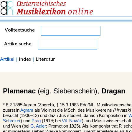
Volltextsuche
Artikelsuche
Artikel
|
Index
|
Literatur
Plamenac
(eig. Siebenschein),
Dragan
*
8.2.1895
Agram
(Zagreb), †
15.3.1983
Ede
/NL. Musikwissenschaft
zuerst in
Agram
als Violinist die MSch. des Musikvereins
(Hrvatski
besucht (1906–12) und dazu Jus studiert, danach Komposition in
W
Schreker
) und
Prag
(1919; bei
Vit. Novák
), und Musikwissenschaft i
und Wien (bei
G. Adler
; Promotion 1925). Als Komponist trat P. sch
er mindestens sieben Werke komponiert. Zuerst arbeitete er als Korr