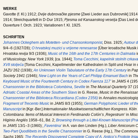
WERKE
Gavotte (f. Kl.) 1912;
Dvije dubrovačke pjesme
[Zwei Lieder aus Dubrovnik] 1914
1914; Streichquartett in D-Dur 1915;
Pjesma od Kanaanskog veselja
[Das Lied d
Ouverture f. Orch. 1923; Variationen f. Kl. 1925.
SCHRIFTEN
Johannes Ockeghem als Motetten- und Chansonkomponist
,
Diss. 1925;
Autour 
9/4–6 (1927/28);
O hrvatskoj muzici u vrijeme renesanse
[Über kroatische Musik i
Hrvatska revija
9/3 (1936);
Music of the 16th and the 17th Centuries in Dalmatia
i
of Musicology. New York 1939,
[ca. 1944];
Toma Cecchini, kapelnik stolnih crkava 
XVII stoljeća
[Toma Cecchini, Kapellmeister der Kathedralen in Split und Hvar in d
JAZU
262 (1938);
An Unknown Violin Tabulature of the Early 17th Century
in
Pap
Society 1941
(1946);
New Light on the Years of Carl Philipp Emanuel Bach
in
Th
Keyboard Music of the Fourteenth Century in Codex Faenza 117’
in
JAMS
4 (195
Chansonnier in the Biblioteca Colombina, Seville
in
The Musical Quarterly
37 (1
Adriatic Coastal Areas of the Southern Slavs
in G. Reese,
Music in the Renaiss
Chansonnier of the Biblioteca Riccardiana (Codex 2356)
in
Annales musicologi
Fragment of Trecento Music
in
JAMS
8/3 (1955);
German Polyphonic Lieder of the
Manuscript
in [Kgr.-Ber.]
Internationaler Musikwissenschaftlichen Kongress. Köln
Colombiana: Items of Musical Interest in Ferdinando Colón’s ‚Regestrum‘
in
Misc
Higinio Anglés
1958–61, Bd. 2;
Browsing through a Littel-Known Manuscript (Pra
in
JAMS
13/1–3 (1960);
‚Faventina‘
in A. van den Linden (Hg.),
Liber Amicorum C
Two-Part Quodlibets in the Seville Chansonnier
in G. Reese (Hg.),
The Commonwea
Sachs
1965;
The Recently Discovered Complete Copy of A. Antico’s Frottole Inta