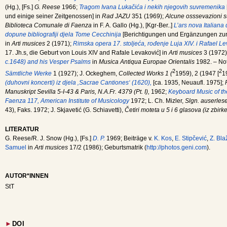
(Hg.), [Fs.]
G. Reese
1966;
Tragom Ivana Lukačića i nekih njegovih suvremenika
und einige seiner Zeitgenossen] in
Rad JAZU
351 (1969);
Alcune osssevazioni su
Biblioteca Comunale di Faenza
in F. A. Gallo (Hg.), [Kgr-Ber..]
L’ars nova Italiana
dopune bibliografiji djela Tome Cecchinija
[Berichtigungen und Ergänzungen zur
in
Arti musices
2 (1971);
Rimska opera 17. stoljeća, rođenje Luja XIV. i Rafael L
17. Jh.s, die Geburt von Louis XIV and Rafale Levaković] in
Arti musices
3 (1972
c.1648) and his Vesper Psalms
in
Musica Antiqua Europae Orientalis
1982. – No
2
2
Sämtliche Werke
1 (1927); J. Ockeghem,
Collected Works 1 (
1959), 2 (1947 [
1
(duhovni koncerti) iz djela ‚Sacrae Cantiones‘ (1620),
[ca. 1935, Neuaufl. 1975];
Manuskript Sevilla 5-I-43
&
Paris, N.A.Fr. 4379 (Pt. I),
1962;
Keyboard Music of th
Faenza 117, American Institute of Musicology
1972; L. Ch. Mizler,
Slgn. auserles
43), Faks. 1972; J. Skjavetić (G. Schiavetti),
Četiri moteta u 5 i 6 glasova (iz zbir
LITERATUR
G. Reese/R. J. Snow (Hg.), [Fs.]
D. P.
1969; Beiträge v.
K. Kos
,
E. Stipčević
,
Z. Bla
Samuel
in
Arti musices
17/2 (1986); Geburtsmatrik (
http://photos.geni.com
).
AUTOR*INNEN
StT
►
DOI