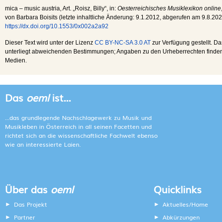
mica – music austria
, Art. „Roisz, Billy“, in:
Oesterreichisches Musiklexikon online
von Barbara Boisits (letzte inhaltliche Änderung:
9.1.2012
, abgerufen am
9.8.20
https://dx.doi.org/10.1553/0x002a2a92
Dieser Text wird unter der Lizenz
CC BY-NC-SA 3.0 AT
zur Verfügung gestellt. Da
unterliegt abweichenden Bestimmungen; Angaben zu den Urheberrechten finden s
Medien.
Das
oeml
ist...
...das grundlegende Nachschlagewerk zu Musik und
Musikleben in Österreich in all seinen Facetten und
richtet sich an die wissenschaftliche Fachwelt ebenso
wie an interessierte Laien.
Über das
oeml
Quicklinks
Das Projekt
Aktuelles/Home
Partner
Abkürzungen