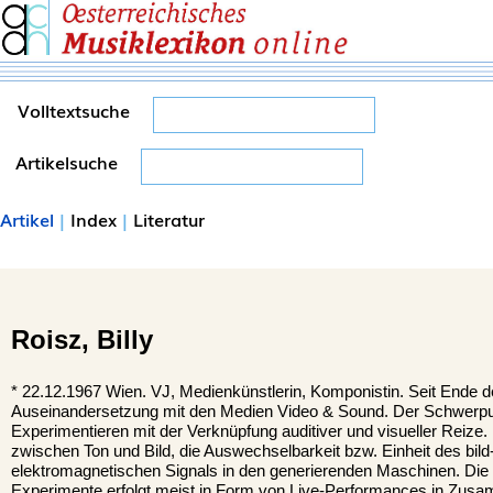
Volltextsuche
Artikelsuche
Artikel
|
Index
|
Literatur
Roisz,
Billy
*
22.12.1967
Wien
. VJ, Medienkünstlerin, Komponistin. Seit Ende d
Auseinandersetzung mit den Medien Video & Sound. Der Schwerpunkt
Experimentieren mit der Verknüpfung auditiver und visueller Reize.
zwischen Ton und Bild, die Auswechselbarkeit bzw. Einheit des bil
elektromagnetischen Signals in den generierenden Maschinen. Di
Experimente erfolgt meist in Form von Live-Performances in Zusa