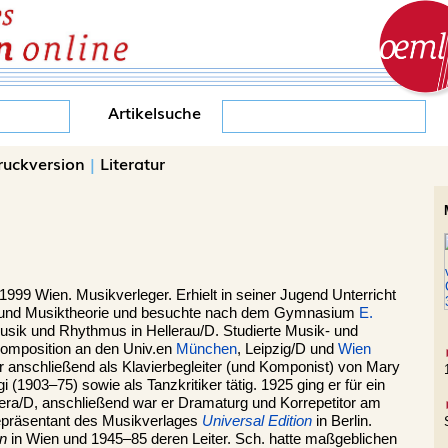
Artikelsuche
ruckversion
|
Literatur
1999 Wien. Musikverleger. Erhielt in seiner Jugend Unterricht
lo und Musiktheorie und besuchte nach dem Gymnasium
E.
Musik und Rhythmus in Hellerau/D. Studierte Musik- und
Komposition an den Univ.en
München
, Leipzig/D und
Wien
r anschließend als Klavierbegleiter (und Komponist) von Mary
903–75) sowie als Tanzkritiker tätig. 1925 ging er für ein
ra/D, anschließend war er Dramaturg und Korrepetitor am
epräsentant des Musikverlages
Universal Edition
in Berlin.
on
in Wien und 1945–85 deren Leiter. Sch. hatte maßgeblichen