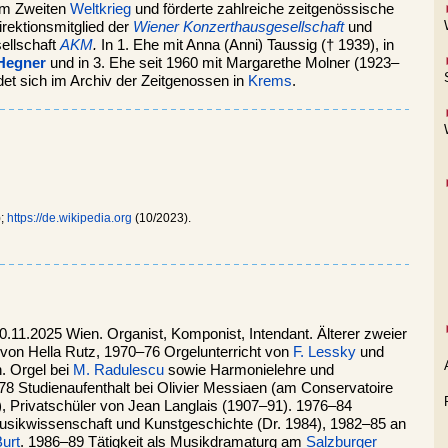
em Zweiten
Weltkrieg
und förderte zahlreiche zeitgenössische
rektionsmitglied der
Wiener Konzerthausgesellschaft
und
ellschaft
AKM
.
In 1. Ehe mit Anna (Anni) Taussig († 1939), in
Hegner
und in 3. Ehe seit 1960 mit Margarethe Molner (1923–
det sich im Archiv der Zeitgenossen in
Krems
.
);
https://de.wikipedia.org
(10/2023).
0.11.2025 Wien. Organist, Komponist, Intendant. Älterer zweier
t von Hella Rutz, 1970–76 Orgelunterricht von
F. Lessky
und
. Orgel bei
M. Radulescu
sowie Harmonielehre und
/78 Studienaufenthalt bei Olivier Messiaen (am Conservatoire
), Privatschüler von Jean Langlais (1907–91). 1976–84
 Musikwissenschaft und Kunstgeschichte (Dr. 1984), 1982–85 an
Burt
. 1986–89 Tätigkeit als Musikdramaturg am
Salzburger