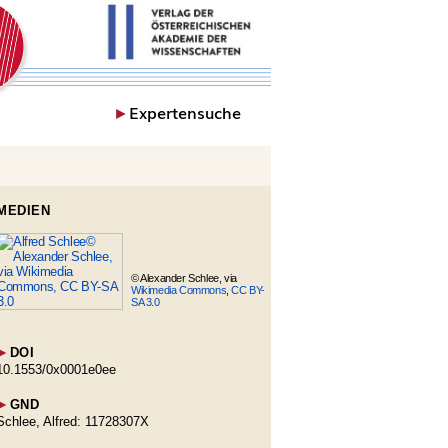
►
Expertensuche
MEDIEN
© Alexander Schlee, via
Wikimedia Commons
,
CC BY-
SA 3.0
►
DOI
10.1553/0x0001e0ee
►
GND
Schlee, Alfred: 11728307X