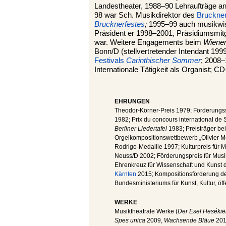
Landestheater, 1988–90 Lehraufträge a
98 war Sch. Musikdirektor des
Bruckne
Brucknerfestes
;
1995–99 auch musikwisse
Präsident er 1998–2001, Präsidiumsmit
war. Weitere Engagements beim
Wiener
Bonn/D (stellvertretender Intendant 19
Festivals
Carinthischer Sommer
; 2008–
Internationale Tätigkeit als Organist;
EHRUNGEN
Theodor-Körner-Preis 1979; Förderungss
1982; Prix du concours international d
Berliner Liedertafel
1983; Preisträger be
Orgelkompositionswettbewerb „Olivier Me
Rodrigo-Medaille 1997; Kulturpreis für
Neuss/D 2002; Förderungspreis für Musi
Ehrenkreuz für Wissenschaft und Kunst
Kärnten
2015; Kompositionsförderung d
Bundesministeriums für Kunst, Kultur, öf
WERKE
Musiktheatrale Werke (
Der Esel Hesékië
Spes unica
2009,
Wachsende Bläue
201