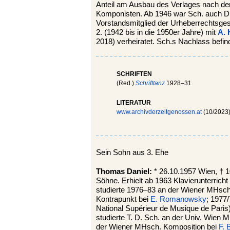
Anteil am Ausbau des Verlages nach d
Komponisten. Ab 1946 war Sch. auch Di
Vorstandsmitglied der Urheberrechtsges
2. (1942 bis in die 1950er Jahre) mit
A. 
2018) verheiratet. Sch.s Nachlass befin
SCHRIFTEN
(Red.)
Schrifttanz
1928–31.
LITERATUR
www.archivderzeitgenossen.at
(10/2023
Sein Sohn aus 3. Ehe
Thomas Daniel:
* 26.10.1957 Wien, † 1
Söhne. Erhielt ab 1963 Klavierunterrich
studierte 1976–83 an der Wiener MHsch
Kontrapunkt bei
E. Romanowsky
; 1977
National Supérieur de Musique de Paris
studierte T. D. Sch. an der Univ. Wien
der Wiener MHsch. Komposition bei
F. 