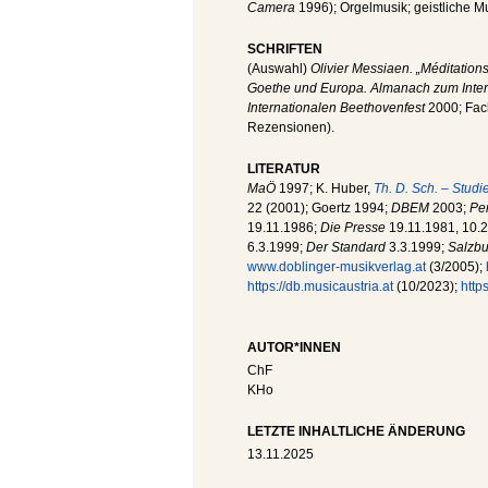
Camera
1996); Orgelmusik; geistliche M
SCHRIFTEN
(Auswahl)
Olivier Messiaen. „Méditations 
Goethe und Europa. Almanach zum Inter
Internationalen Beethovenfest
2000; Fach
Rezensionen).
LITERATUR
MaÖ
1997; K. Huber,
Th. D. Sch. – Stud
22 (2001); Goertz 1994;
DBEM
2003;
Pe
19.11.1986;
Die Presse
19.11.1981, 10.2
6.3.1999;
Der Standard
3.3.1999;
Salzbu
www.doblinger-musikverlag.at
(3/2005);
https://db.musicaustria.at
(10/2023);
https
AUTOR*INNEN
ChF
KHo
LETZTE INHALTLICHE ÄNDERUNG
13.11.2025