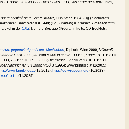
usik; Chorwerke (
Der Baum des Heiles
1993,
Das Feuer des Herrn
1989).
sur le Mystèré de la Sainte Trinite“,
Diss. Wien 1984; (Hg.)
Beethoven,
nationalen Beethovenfest
1999; (Hg.)
Ordnung u. Freiheit. Almanach zum
artikel in der
ÖMZ
;
kleinere Beiträge (Programmhefte, CD-Booklets,
ien zum gegenwärtigen österr. Musikleben
,
Dipl.arb. Wien 2000;
NGroveD
rsonenlex. Öst.
2001;
Int. Who’s who in Music
1990/91;
Kurier
18.11.1981 u.
.1983, 2.3.1999 u. 17.11.2003;
Die Presse. Spectrum
9./10.11.1991 u.
rger Nachrichten
3.3.1999;
MGÖ
3 (1995); www.primusic.at (2/2005);
http://www.bmukk.gv.at
(12/2012);
https://de.wikipedia.org
(10/2023);
://oe1.orf.at
(11/2025).