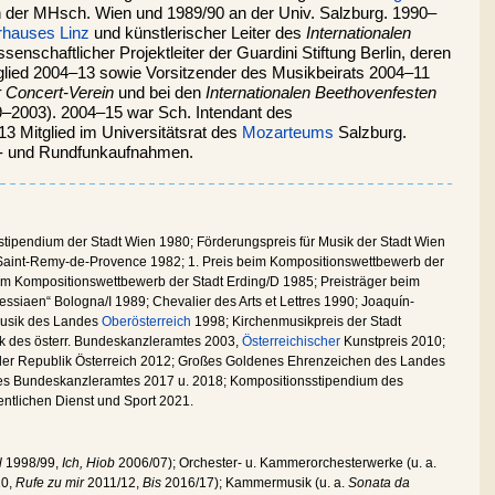
n der MHsch. Wien und 1989/90 an der Univ. Salzburg. 1990–
rhauses Linz
und künstlerischer Leiter des
Internationalen
nschaftlicher Projektleiter der Guardini Stiftung Berlin, deren
glied 2004–13 sowie Vorsitzender des Musikbeirats 2004–11
 Concert-Verein
und bei den
Internationalen Beethovenfesten
99–2003). 2004–15 war Sch. Intendant des
13 Mitglied im Universitätsrat des
Mozarteums
Salzburg.
 CD- und Rundfunkaufnahmen.
tipendium der Stadt Wien 1980; Förderungspreis für Musik der Stadt Wien
e Saint-Remy-de-Provence 1982; 1. Preis beim Kompositionswettbewerb der
im Kompositionswettbewerb der Stadt Erding/D 1985; Preisträger beim
ssiaen“ Bologna/I 1989; Chevalier des Arts et Lettres 1990; Joaquín-
 Musik des Landes
Oberösterreich
1998; Kirchenmusikpreis der Stadt
k des österr. Bundeskanzleramtes 2003,
Österreichischer
Kunstpreis 2010;
 der Republik Österreich 2012; Großes Goldenes Ehrenzeichen des Landes
es Bundeskanzleramtes 2017 u. 2018; Kompositionsstipendium des
fentlichen Dienst und Sport 2021.
l
1998/99,
Ich, Hiob
2006/07); Orchester- u. Kammerorchesterwerke (u. a.
0,
Rufe zu mir
2011/12,
Bis
2016/17); Kammermusik (u. a.
Sonata da