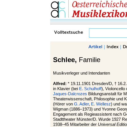
Volltextsuche
Artikel
|
Index
|
D
Schlee,
Familie
Musikverleger und Intendanten
Alfred:
* 19.11.1901 Dresden/D, † 16.2.
in Klavier (bei
E. Schulhoff
), Violoncel
Jaques-Dalcrozes
Bildungsanstalt für 
Theaterwissenschaft, Philosophie und 
(Hörer von
G. Adler
,
E. Wellesz
) und wa
Wigman (1886–1973) und Yvonne Georgi (1
Engagement als Regieassistent nach Ge
Stadttheater Münster/D. Wurde 1927 R
1938–45 Mitarbeiter der
Universal Editi