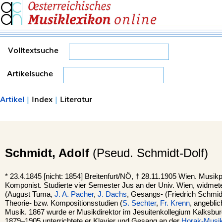
Volltextsuche
Artikelsuche
Artikel
|
Index
|
Literatur
Schmidt,
Adolf
(Pseud. Schmidt-Dolf)
*
23.4.1845 [nicht: 1854]
Breitenfurt/NÖ,
†
28.11.1905
Wien.
Musikp
Komponist. Studierte vier Semester Jus an der Univ. Wien, widmete
(August Tuma,
J. A. Pacher
,
J. Dachs
, Gesangs- (Friedrich Schmid
Theorie- bzw. Kompositionsstudien (
S. Sechter
,
Fr. Krenn
, angebli
Musik. 1867 wurde er Musikdirektor im Jesuitenkollegium Kalksbur
1879–1905 unterrichtete er Klavier und Gesang an der
Horak-Musi