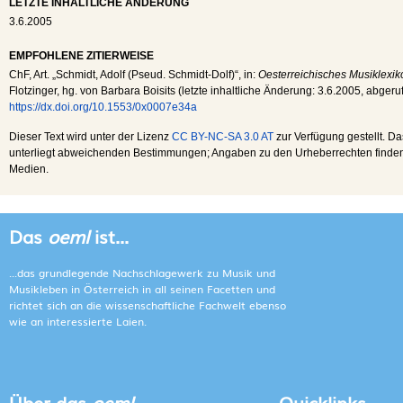
LETZTE INHALTLICHE ÄNDERUNG
3.6.2005
EMPFOHLENE ZITIERWEISE
ChF
, Art. „Schmidt, Adolf (Pseud. Schmidt-Dolf)“, in:
Oesterreichisches Musiklexik
Flotzinger, hg. von Barbara Boisits (letzte inhaltliche Änderung:
3.6.2005
, abger
https://dx.doi.org/10.1553/0x0007e34a
Dieser Text wird unter der Lizenz
CC BY-NC-SA 3.0 AT
zur Verfügung gestellt. Da
unterliegt abweichenden Bestimmungen; Angaben zu den Urheberrechten finden s
Medien.
Das
oeml
ist...
...das grundlegende Nachschlagewerk zu Musik und
Musikleben in Österreich in all seinen Facetten und
richtet sich an die wissenschaftliche Fachwelt ebenso
wie an interessierte Laien.
Über das
oeml
Quicklinks