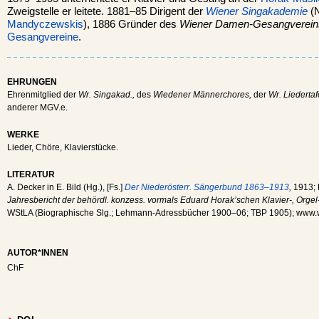
Zweigstelle er leitete. 1881–85 Dirigent der
Wiener Singakademie
(N
Mandyczewskis
), 1886 Gründer des
Wiener Damen-Gesangverein
Gesangvereine
.
EHRUNGEN
Ehrenmitglied der
Wr. Singakad.,
des
Wiedener Männerchores,
der
Wr. Liedertaf
anderer MGV.e.
WERKE
Lieder, Chöre, Klavierstücke.
LITERATUR
A. Decker in E. Bild (Hg.), [Fs.]
Der Niederösterr. Sängerbund 1863–1913
,
1913; 
Jahresbericht der behördl. konzess. vormals Eduard Horak’schen Klavier-, Org
WStLA (Biographische Slg.; Lehmann-Adressbücher 1900–06; TBP 1905); www.w
AUTOR*INNEN
ChF