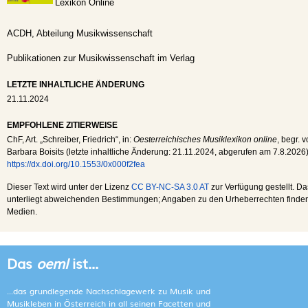
Lexikon Online
ACDH, Abteilung Musikwissenschaft
Publikationen zur Musikwissenschaft im Verlag
LETZTE INHALTLICHE ÄNDERUNG
21.11.2024
EMPFOHLENE ZITIERWEISE
ChF
, Art. „Schreiber, Friedrich“, in:
Oesterreichisches Musiklexikon online
, begr. 
Barbara Boisits (letzte inhaltliche Änderung:
21.11.2024
, abgerufen am
7.8.2026
https://dx.doi.org/10.1553/0x000f2fea
Dieser Text wird unter der Lizenz
CC BY-NC-SA 3.0 AT
zur Verfügung gestellt. Da
unterliegt abweichenden Bestimmungen; Angaben zu den Urheberrechten finden s
Medien.
Das
oeml
ist...
...das grundlegende Nachschlagewerk zu Musik und
Musikleben in Österreich in all seinen Facetten und