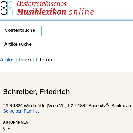
Volltextsuche
Artikelsuche
Artikel
|
Index
|
Literatur
Schreiber,
Friedrich
*
9.9.1824 Windmühle (
Wien
VI), †
2.2.1897
Baden
/NÖ. Bankbeamte
Schreiber, Familie
.
AUTOR*INNEN
ChF