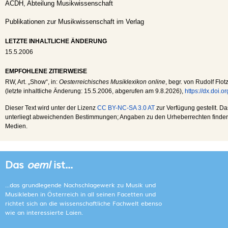
ACDH, Abteilung Musikwissenschaft
Publikationen zur Musikwissenschaft im Verlag
LETZTE INHALTLICHE ÄNDERUNG
15.5.2006
EMPFOHLENE ZITIERWEISE
RW
, Art. „Show“, in:
Oesterreichisches Musiklexikon online
, begr. von Rudolf Flot
(letzte inhaltliche Änderung:
15.5.2006
, abgerufen am
9.8.2026
),
https://dx.doi.
Dieser Text wird unter der Lizenz
CC BY-NC-SA 3.0 AT
zur Verfügung gestellt. Da
unterliegt abweichenden Bestimmungen; Angaben zu den Urheberrechten finden s
Medien.
Das
oeml
ist...
...das grundlegende Nachschlagewerk zu Musik und
Musikleben in Österreich in all seinen Facetten und
richtet sich an die wissenschaftliche Fachwelt ebenso
wie an interessierte Laien.