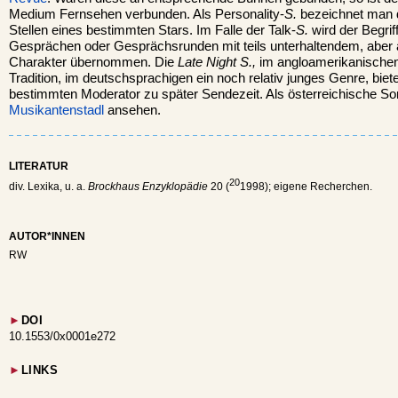
Medium Fernsehen verbunden. Als Personality-
S.
bezeichnet man d
Stellen eines bestimmten Stars. Im Falle der Talk-
S.
wird der Begrif
Gesprächen oder Gesprächsrunden mit teils unterhaltendem, aber 
Charakter übernommen. Die
Late Night S.,
im angloamerikanische
Tradition, im deutschsprachigen ein noch relativ junges Genre, biet
bestimmten Moderator zu später Sendezeit. Als österreichische S
Musikantenstadl
ansehen.
LITERATUR
20
div. Lexika, u. a.
Brockhaus Enzyklopädie
20 (
1998); eigene Recherchen.
AUTOR*INNEN
RW
►
DOI
10.1553/0x0001e272
►
LINKS