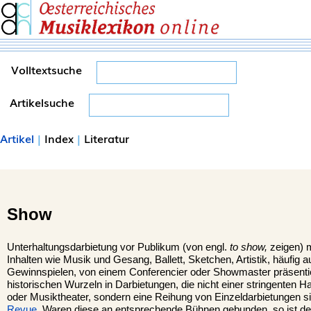
Volltextsuche
Artikelsuche
Artikel
|
Index
|
Literatur
Show
Unterhaltungsdarbietung vor Publikum (von engl.
to show,
zeigen) m
Inhalten wie Musik und Gesang, Ballett, Sketchen, Artistik, häufig 
Gewinnspielen, von einem Conferencier oder Showmaster präsenti
historischen Wurzeln in Darbietungen, die nicht einer stringenten H
oder Musiktheater, sondern eine Reihung von Einzeldarbietungen sin
Revue
. Waren diese an entsprechende Bühnen gebunden, so ist de