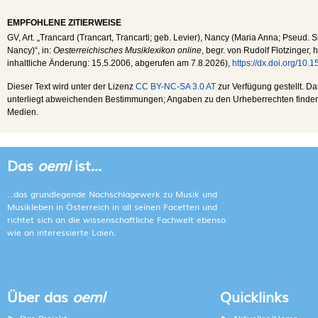
EMPFOHLENE ZITIERWEISE
GV
, Art. „Trancard (Trancart, Trancarti; geb. Levier), Nancy (Maria Anna; Pseud.
Nancy)“, in:
Oesterreichisches Musiklexikon online
, begr. von Rudolf Flotzinger, 
inhaltliche Änderung:
15.5.2006
, abgerufen am
7.8.2026
),
https://dx.doi.org/10
Dieser Text wird unter der Lizenz
CC BY-NC-SA 3.0 AT
zur Verfügung gestellt. Da
unterliegt abweichenden Bestimmungen; Angaben zu den Urheberrechten finden s
Medien.
Das
oeml
ist...
...das grundlegende Nachschlagewerk zu Musik und
Musikleben in Österreich in all seinen Facetten und
richtet sich an die wissenschaftliche Fachwelt ebenso
wie an interessierte Laien.
Über das
oeml
Quicklinks
Das Projekt
Aktuelles/Home