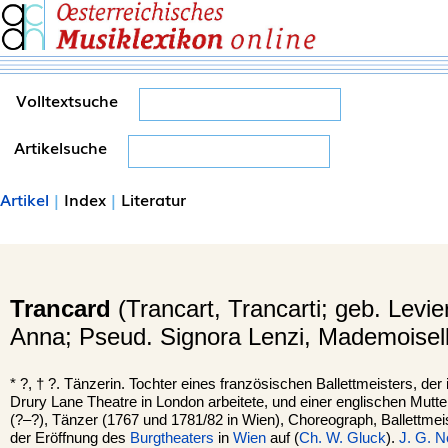
Volltextsuche
Artikelsuche
Artikel
|
Index
|
Literatur
Trancard
(Trancart, Trancarti; geb. Levie
Anna; Pseud. Signora Lenzi, Mademoisel
*
?,
†
?.
Tänzerin. Tochter eines französischen Ballettmeisters, de
Drury Lane Theatre in London arbeitete, und einer englischen Mutter
(?–?), Tänzer (1767 und 1781/82 in Wien), Choreograph, Ballettmeist
der Eröffnung des
Burgtheaters
in
Wien
auf (
Ch. W. Gluck
).
J. G. N