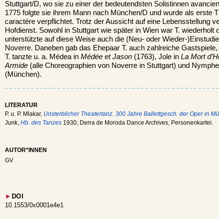
Stuttgart/D, wo sie zu einer der bedeutendsten Solistinnen avancie
1775 folgte sie ihrem Mann nach München/D und wurde als erste T
caractère verpflichtet. Trotz der Aussicht auf eine Lebensstellung 
Hofdienst. Sowohl in Stuttgart wie später in Wien war T. wiederholt 
unterstützte auf diese Weise auch die (Neu- oder Wieder-)Einstudie
Noverre. Daneben gab das Ehepaar T. auch zahlreiche Gastspiele, 
T. tanzte u. a. Médea in
Médée et Jason
(1763), Jole in
La Mort d’H
Armide
(alle Choreographien von Noverre in Stuttgart) und Nymphe
(München).
LITERATUR
P. u. P. Mlakar,
Unsterblicher Theatertanz. 300 Jahre Ballettgesch. der Oper in 
Junk,
Hb. des Tanzes
1930; Derra de Moroda Dance Archives, Personenkartei.
AUTOR*INNEN
GV
►
DOI
10.1553/0x0001e4e1