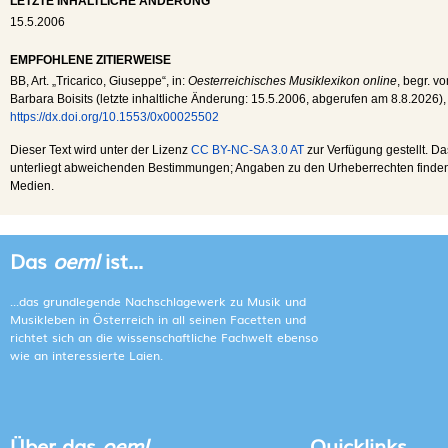
LETZTE INHALTLICHE ÄNDERUNG
15.5.2006
EMPFOHLENE ZITIERWEISE
BB
, Art. „Tricarico, Giuseppe“, in:
Oesterreichisches Musiklexikon online
, begr. v
Barbara Boisits (letzte inhaltliche Änderung:
15.5.2006
, abgerufen am
8.8.2026
),
https://dx.doi.org/10.1553/0x00025502
Dieser Text wird unter der Lizenz
CC BY-NC-SA 3.0 AT
zur Verfügung gestellt. Da
unterliegt abweichenden Bestimmungen; Angaben zu den Urheberrechten finden s
Medien.
Das
oeml
ist...
...das grundlegende Nachschlagewerk zu Musik und
Musikleben in Österreich in all seinen Facetten und
richtet sich an die wissenschaftliche Fachwelt ebenso
wie an interessierte Laien.
Über das
oeml
Quicklinks