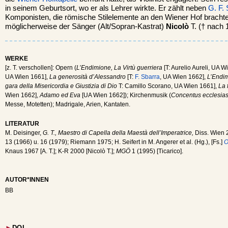
in seinem Geburtsort, wo er als Lehrer wirkte. Er zählt neben
G. F.
Komponisten, die römische Stilelemente an den Wiener Hof bracht
möglicherweise der Sänger (Alt/Sopran-Kastrat)
Nicolò
T. († nach 
WERKE
[z. T. verschollen]: Opern (
L’Endimione, La Virtù guerriera
[T: Aurelio Aureli, UA 
UA Wien 1661],
La generosità d’Alessandro
[T:
F. Sbarra
, UA Wien 1662],
L’Endim
gara della Misericordia e Giustizia di Dio
T: Camillo Scorano, UA Wien 1661],
La 
Wien 1662],
Adamo ed Eva
[UA Wien 1662]); Kirchenmusik (
Concentus ecclesiast
Messe, Motetten); Madrigale, Arien, Kantaten.
LITERATUR
M. Deisinger,
G. T., Maestro di Capella della Maestà dell’Imperatrice,
Diss. Wien
13 (1966) u. 16 (1979); Riemann 1975; H. Seifert in M. Angerer et al. (Hg.), [Fs.]
O
Knaus 1967 [A. T.]; K-R 2000 [Nicolò T.];
MGÖ
1 (1995) [Ticarico].
AUTOR*INNEN
BB