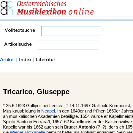
Volltextsuche
Artikelsuche
Artikel
|
Index
|
Literatur
Tricarico,
Giuseppe
*
25.6.1623
Gallipoli
bei Lecce/I, †
14.11.1697 Gallipoli. Komponist, 
Musikausbildung in
Neapel
. In den 1640er und frühen 1650er Jahren
an musikalischen Akademien beteiligte. 1654 wurde er Kapellmeist
Spirito Santo in Ferrara/I, 1657–62 Kapellmeister der Kaiserinwitwe
Kapelle war bis 1662 auch sein Bruder
Antonio
(?–?), der sich 16
die
Wiener
Hofkapelle
bemüht hatte, als Violinist engagiert. Sein re