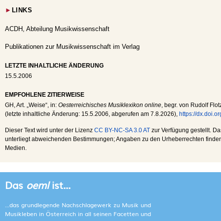
►
LINKS
ACDH, Abteilung Musikwissenschaft
Publikationen zur Musikwissenschaft im Verlag
LETZTE INHALTLICHE ÄNDERUNG
15.5.2006
EMPFOHLENE ZITIERWEISE
GH
, Art. „Weise“, in:
Oesterreichisches Musiklexikon online
, begr. von Rudolf Flot
(letzte inhaltliche Änderung:
15.5.2006
, abgerufen am
7.8.2026
),
https://dx.doi.
Dieser Text wird unter der Lizenz
CC BY-NC-SA 3.0 AT
zur Verfügung gestellt. Da
unterliegt abweichenden Bestimmungen; Angaben zu den Urheberrechten finden s
Medien.
Das
oeml
ist...
...das grundlegende Nachschlagewerk zu Musik und
Musikleben in Österreich in all seinen Facetten und