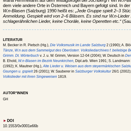
Mariä Himmelfahrt auf dem Mittagskogel bei Jochberg/T ein
W.n-Bl
dem viele andere Orte in Österreich und Bayern gefolgt sind. In 
W.n-Blasen
(Salzburg) 1990 heißt es:
„Jede Gruppe spielt 2–3 Stüc
Anmeldung. Gespielt wird von 2–6 Bläsern. Es sind nur W.n-Lieder
schlagerähnlichen Lieder, keine Choräle, keine Operetten etc.“
(Sau
LITERATUR
M. Becker in R. Pietsch (Hg.),
Die Volksmusik im Lande Salzburg
2 (1990); A. Blö
Tänze, W.n aus dem Sammelgut des Oberösterr. Volksliedarchives f. beliebige 
Grimm. Dt. Wörterbuch
v. J. u. W. Grimm, Version 12-04 (2004); W. Deutsch in
Der
B. Ehold,
W.n-Blasen im Bezirk Neunkirchen,
Dipl.arb. Wien 1991; S. Landmann
(1992); K. Mautner (Hg.),
Alte Lieder u. Weisen aus dem steyermärkischen Salz
Gsungen u. gspielt
26 (2001); W. Sauberer in
Salzburger Volkskultur
26/1 (2002);
Volkslieder mit ihren Singeweisen
1819.
AUTOR*INNEN
GH
►
DOI
10.1553/0x0001e66b