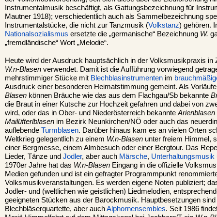
Instrumentalmusik beschäftigt, als Gattungsbezeichnung für Instru
Mautner 1918); verschiedentlich auch als Sammelbezeichnung spezi
Instrumentalstücke, die nicht zur Tanzmusik (
Volkstanz
) gehören. I
Nationalsozialismus
ersetzte die „germanische“ Bezeichnung
W.
ga
„fremdländische“ Wort „Melodie“.
Heute wird der Ausdruck hauptsächlich in der Volksmusikpraxis 
W.n-Blasen
verwendet. Damit ist die Aufführung vorwiegend getrag
mehrstimmiger Stücke mit
Blechblasinstrumenten
im
brauchmäßig
Ausdruck einer besonderen Heimatstimmung gemeint. Als Vorläufe
Blasen
können Bräuche wie das aus dem Flachgau/Sb bekannte
B
die Braut in einer Kutsche zur Hochzeit gefahren und dabei von zw
wird, oder das in Ober- und Niederösterreich bekannte
Arienblasen
Mailüfterlblasen
im Bezirk Neunkirchen/NÖ oder auch das neuerdin
auflebende
Turmblasen
. Darüber hinaus kam es an vielen Orten s
Weltkrieg gelegentlich zu einem
W.n-Blasen
unter freiem Himmel, s
einer Bergmesse, einem Almbesuch oder einer Bergtour. Das Repe
Lieder, Tänze und
Jodler
, aber auch
Märsche
,
Unterhaltungsmusik
1970er Jahre hat das
W.n-Blasen
Eingang in die offizielle Volksmus
Medien gefunden und ist ein gefragter Programmpunkt renommiert
Volksmusikveranstaltungen. Es werden eigene Noten publiziert; da
Jodler- und (weltlichen wie geistlichen) Liedmelodien, entsprech
geeigneten Stücken aus der Barockmusik. Hauptbesetzungen sind
Blechbläserquartette, aber auch
Alphornensembles
. Seit 1986 fin