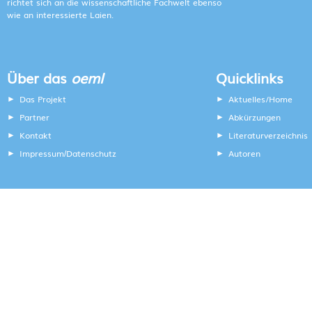
richtet sich an die wissenschaftliche Fachwelt ebenso
wie an interessierte Laien.
Über das
oeml
Quicklinks
Das Projekt
Aktuelles/Home
Partner
Abkürzungen
Kontakt
Literaturverzeichnis
Impressum
Datenschutz
Autoren
/