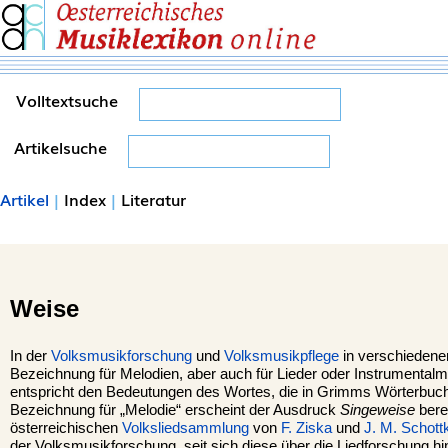
Volltextsuche
Artikelsuche
Artikel
|
Index
|
Literatur
Weise
In der
Volksmusikforschung
und
Volksmusikpflege
in verschiede
Bezeichnung für Melodien, aber auch für Lieder oder Instrumentalm
entspricht den Bedeutungen des Wortes, die in Grimms Wörterbuch d
Bezeichnung für „Melodie“ erscheint der Ausdruck
Singeweise
bere
österreichischen
Volksliedsammlung
von
F. Ziska
und
J. M. Schott
der Volksmusikforschung, seit sich diese über die Liedforschung h