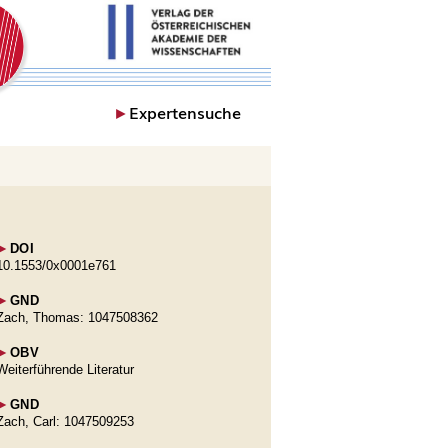
►
Expertensuche
►
DOI
10.1553/0x0001e761
►
GND
Zach, Thomas: 1047508362
►
OBV
Weiterführende Literatur
►
GND
Zach, Carl: 1047509253