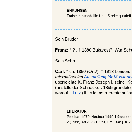
EHRUNGEN
Fortschrittsmedaille f. ein Streichquarte
Sein Bruder
Franz:
* ? , † 1890 Bukarest?. War Schü
Sein Sohn
Carl:
* ca. 1850 (Ort?), † 1918 London
Internationalen
Ausstellung für Musik u
überreichte K. Franz Joseph I. seine „K
(anstelle der Schnecke). 1895 gründete 
worauf
I. Lutz
(II.) alle Instrumente auf
LITERATUR
Prochart 1979; Hopfner 1999; Lütgendor
2 (1986);
MGÖ
3 (1995); F-A 1936 [Th. Z.]