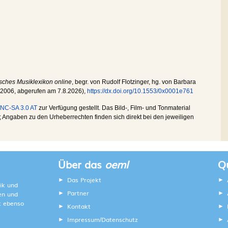
sches Musiklexikon online
, begr. von Rudolf Flotzinger, hg. von Barbara
.2006
, abgerufen am
7.8.2026
),
https://dx.doi.org/10.1553/0x0001e761
NC-SA 3.0 AT
zur Verfügung gestellt. Das Bild-, Film- und Tonmaterial
Angaben zu den Urheberrechten finden sich direkt bei den jeweiligen
Über das
oeml
Qu
Das Projekt
ik und
Partner
ten und
lt ebenso
Kontakt
Impressum
Datenschutz
/