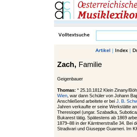
Volltextsuche
Artikel
|
Index
|
D
Zach,
Familie
Geigenbauer
Thomas:
* 25.10.1812 Klein Zinany/Bö
Wien
, war dann Schüler von Johann Ba
Anschließend arbeitete er bei
J. B. Schw
Jahren verkaufte er seine Werkstätte 
Theresiopel (ungar. Szabadka, Subotica
Bukarest tätig. Spätestens ab 1869 arbe
1879–88 in der Kärntnerstraße 34. Bei 
Stradivari und Giuseppe Guarneri. Im 