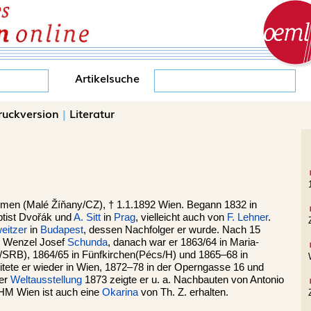
Artikelsuche
ruckversion
|
Literatur
hmen (Malé Žíňany/CZ), † 1.1.1892 Wien. Begann 1832 in
ptist Dvořák und
A. Sitt
in
Prag
, vielleicht auch von
F. Lehner
.
eitzer
in
Budapest
, dessen Nachfolger er wurde. Nach 15
an Wenzel Josef
Schunda
, danach war er 1863/64 in Maria-
/SRB), 1864/65 in Fünfkirchen(Pécs/H) und 1865–68 in
itete er wieder in Wien, 1872–78 in der Operngasse 16 und
der
Weltausstellung
1873 zeigte er u. a. Nachbauten von Antonio
KHM Wien ist auch eine
Okarina
von Th. Z. erhalten.