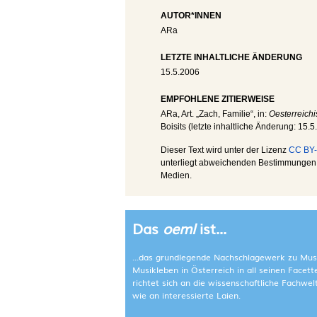
AUTOR*INNEN
ARa
LETZTE INHALTLICHE ÄNDERUNG
15.5.2006
EMPFOHLENE ZITIERWEISE
ARa
, Art. „Zach, Familie“, in:
Oesterreichi
Boisits (letzte inhaltliche Änderung:
15.5
Dieser Text wird unter der Lizenz
CC BY-
unterliegt abweichenden Bestimmungen; 
Medien.
Das
oeml
ist...
...das grundlegende Nachschlagewerk zu Mus
Musikleben in Österreich in all seinen Facet
richtet sich an die wissenschaftliche Fachwe
wie an interessierte Laien.