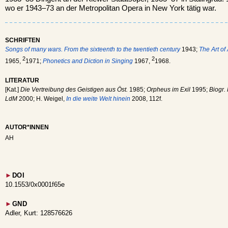
wo er 1943–73 an der Metropolitan Opera in New York tätig war.
SCHRIFTEN
Songs of many wars. From the sixteenth to the twentieth century
1943;
The Art o
2
2
1965,
1971;
Phonetics and Diction in Singing
1967,
1968.
LITERATUR
[Kat.]
Die Vertreibung des Geistigen aus Öst.
1985;
Orpheus im Exil
1995;
Biogr.
LdM
2000; H. Weigel,
In die weite Welt hinein
2008, 112f.
AUTOR*INNEN
AH
►
DOI
10.1553/0x0001f65e
►
GND
Adler, Kurt: 128576626