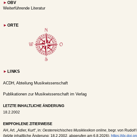
►
OBV
Weiterführende Literatur
►
ORTE
►
LINKS
ACDH, Abteilung Musikwissenschaft
Publikationen zur Musikwissenschaft im Verlag
LETZTE INHALTLICHE ÄNDERUNG
18.2.2002
EMPFOHLENE ZITIERWEISE
AH
, Art. „Adler, Kurt“, in:
Oesterreichisches Musiklexikon online
, begr. von Rudolf 
(letzte inhaltliche Änderung:
18.2.2002
, abgerufen am
6.8.2026
),
https://dx.doi.