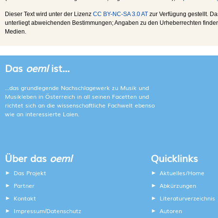
Dieser Text wird unter der Lizenz
CC BY-NC-SA 3.0 AT
zur Verfügung gestellt. Da
unterliegt abweichenden Bestimmungen; Angaben zu den Urheberrechten finden s
Medien.
Das
oeml
ist...
...das grundlegende Nachschlagewerk zu Musik und
Musikleben in Österreich in all seinen Facetten und
richtet sich an die wissenschaftliche Fachwelt ebenso
wie an interessierte Laien.
Über das
oeml
Quicklinks
Das Projekt
Aktuelles/Home
Partner
Abkürzungen
Kontakt
Literaturverzeichnis
Impressum
Datenschutz
Autoren
/