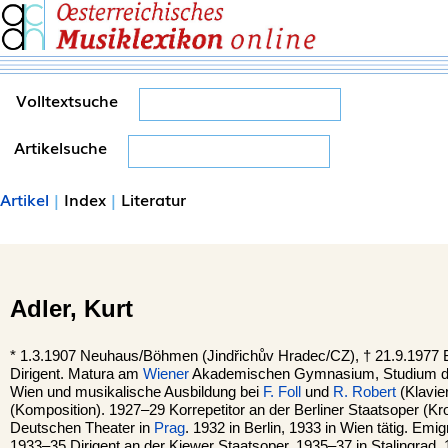
Volltextsuche
Artikelsuche
Artikel
|
Index
|
Literatur
Adler,
Kurt
*
1.3.1907
Neuhaus
/Böhmen (Jindřichův Hradec/CZ), †
21.9.1977
Dirigent. Matura am
Wiener
Akademischen Gymnasium, Studium de
Wien und musikalische Ausbildung bei
F. Foll
und
R. Robert
(Klavie
(Komposition). 1927–29 Korrepetitor an der Berliner Staatsoper (K
Deutschen Theater in
Prag
. 1932 in Berlin, 1933 in Wien tätig. Emig
1933–35 Dirigent an der Kiewer Staatsoper, 1935–37 in Stalingrad. 