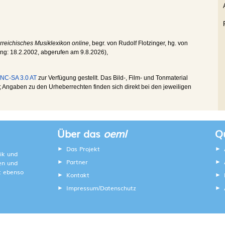
rreichisches Musiklexikon online
, begr. von Rudolf Flotzinger, hg. von
ung:
18.2.2002
, abgerufen am
9.8.2026
),
NC-SA 3.0 AT
zur Verfügung gestellt. Das Bild-, Film- und Tonmaterial
Angaben zu den Urheberrechten finden sich direkt bei den jeweiligen
Über das
oeml
Qu
Das Projekt
ik und
Partner
ten und
lt ebenso
Kontakt
Impressum
Datenschutz
/