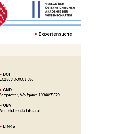
►
Expertensuche
►
DOI
10.1553/0x0001f85c
►
GND
Bergstetter, Wolfgang: 1034095579
►
OBV
Weiterführende Literatur
►
LINKS