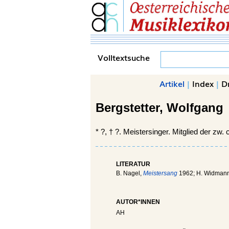
Volltextsuche
Artikel
|
Index
|
D
Bergstetter,
Wolfgang
*
?, †
?. Meistersinger. Mitglied der zw
LITERATUR
B. Nagel,
Meistersang
1962; H. Widman
AUTOR*INNEN
AH