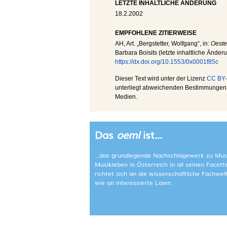
LETZTE INHALTLICHE ÄNDERUNG
18.2.2002
EMPFOHLENE ZITIERWEISE
AH
, Art. „Bergstetter, Wolfgang“, in:
Oeste
Barbara Boisits (letzte inhaltliche Änder
https://dx.doi.org/10.1553/0x0001f85c
Dieser Text wird unter der Lizenz
CC BY-
unterliegt abweichenden Bestimmungen; 
Medien.
Das
oeml
ist...
...das grundlegende Nachschlagewerk zu Mus
Musikleben in Österreich in all seinen Facet
richtet sich an die wissenschaftliche Fachwe
wie an interessierte Laien.