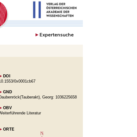
►
Expertensuche
►
DOI
10.1553/0x0001cb67
►
GND
Daubenröck(Tauberakt), Georg: 1036225658
►
OBV
Weiterführende Literatur
►
ORTE