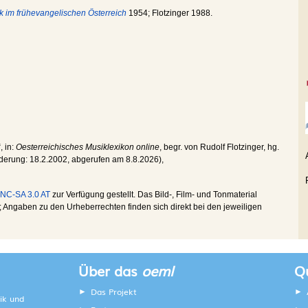
k im frühevangelischen Österreich
1954; Flotzinger 1988.
, in:
Oesterreichisches Musiklexikon online
, begr. von Rudolf Flotzinger, hg.
nderung:
18.2.2002
, abgerufen am
8.8.2026
),
NC-SA 3.0 AT
zur Verfügung gestellt. Das Bild-, Film- und Tonmaterial
Angaben zu den Urheberrechten finden sich direkt bei den jeweiligen
Über das
oeml
Qu
Das Projekt
ik und