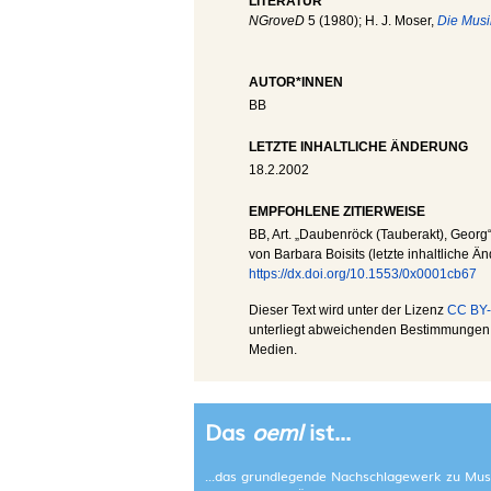
LITERATUR
NGroveD
5 (1980); H. J. Moser,
Die Musi
AUTOR*INNEN
BB
LETZTE INHALTLICHE ÄNDERUNG
18.2.2002
EMPFOHLENE ZITIERWEISE
BB
, Art. „Daubenröck (Tauberakt), Georg“
von Barbara Boisits (letzte inhaltliche Ä
https://dx.doi.org/10.1553/0x0001cb67
Dieser Text wird unter der Lizenz
CC BY-
unterliegt abweichenden Bestimmungen; 
Medien.
Das
oeml
ist...
...das grundlegende Nachschlagewerk zu Mus