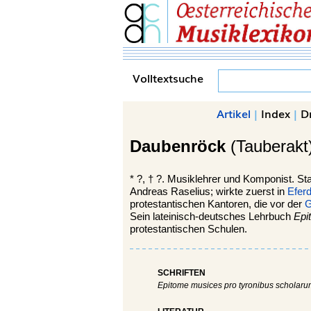
Volltextsuche
Artikel
|
Index
|
D
Daubenröck
(Tauberakt
*
?, †
?. Musiklehrer und Komponist. S
Andreas Raselius; wirkte zuerst in
Eferd
protestantischen Kantoren, die vor der
G
Sein lateinisch-deutsches Lehrbuch
Epi
protestantischen Schulen.
SCHRIFTEN
Epitome musices pro tyronibus scholarum