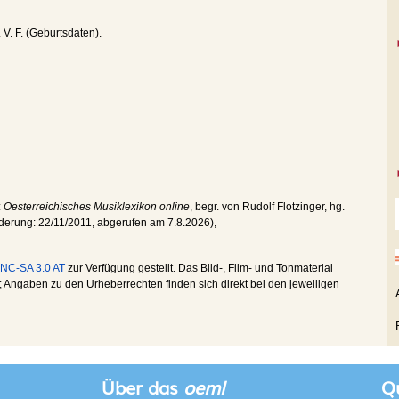
. V. F. (Geburtsdaten).
:
Oesterreichisches Musiklexikon online
, begr. von Rudolf Flotzinger, hg.
nderung:
22/11/2011
, abgerufen am
7.8.2026
),
NC-SA 3.0 AT
zur Verfügung gestellt. Das Bild-, Film- und Tonmaterial
Angaben zu den Urheberrechten finden sich direkt bei den jeweiligen
Über das
oeml
Qu