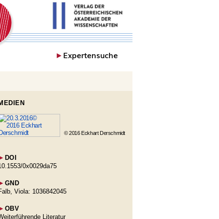
►
Expertensuche
MEDIEN
© 2016 Eckhart Derschmidt
►
DOI
10.1553/0x0029da75
►
GND
Falb, Viola: 1036842045
►
OBV
Weiterführende Literatur