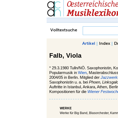
Volltextsuche
Artikel
|
Index
|
D
Falb,
Viola
*
29.3.1980
Tulln
/NÖ. Saxophonistin, Ko
Popularmusik in
Wien
, Masterabschlus
2004/05 in Berlin. Mitglied der
Jazzwerks
Saxophonistin u. a. bei
Phoen, Linksgal
Auftritte in Istanbul, Ankara, Athen, Berl
Kompositionen für die
Wiener Festwoch
WERKE
Werke für Big Band, Blasorchester, Kam