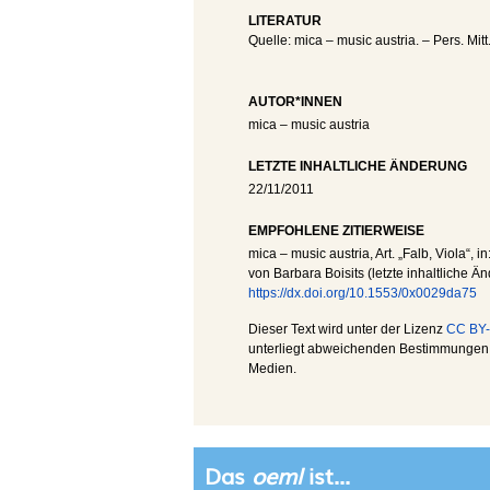
LITERATUR
Quelle: mica – music austria. – Pers. Mitt
AUTOR*INNEN
mica – music austria
LETZTE INHALTLICHE ÄNDERUNG
22/11/2011
EMPFOHLENE ZITIERWEISE
mica – music austria
, Art. „Falb, Viola“, in
von Barbara Boisits (letzte inhaltliche Ä
https://dx.doi.org/10.1553/0x0029da75
Dieser Text wird unter der Lizenz
CC BY-
unterliegt abweichenden Bestimmungen; 
Medien.
Das
oeml
ist...