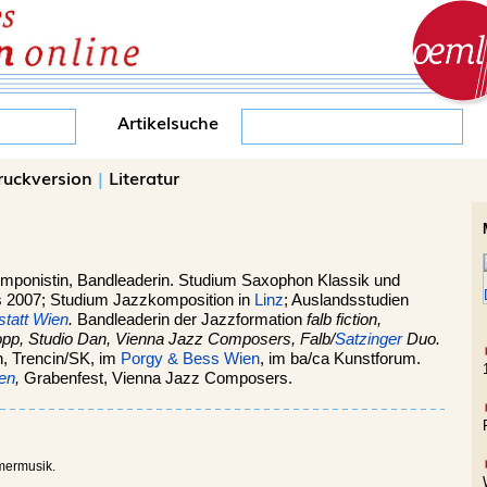
Artikelsuche
ruckversion
|
Literatur
mponistin, Bandleaderin. Studium Saxophon Klassik und
s 2007; Studium Jazzkomposition in
Linz
; Auslandsstudien
tatt Wien
.
Bandleaderin der Jazzformation
falb fiction,
opp, Studio Dan, Vienna Jazz Composers, Falb/
Satzinger
Duo.
in, Trencin/SK, im
Porgy & Bess Wien
, im ba/ca Kunstforum.
en
,
Grabenfest, Vienna Jazz Composers.
mermusik.