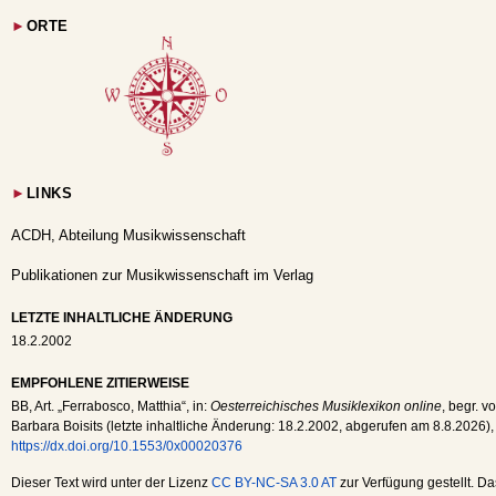
►
ORTE
►
LINKS
ACDH, Abteilung Musikwissenschaft
Publikationen zur Musikwissenschaft im Verlag
LETZTE INHALTLICHE ÄNDERUNG
18.2.2002
EMPFOHLENE ZITIERWEISE
BB
, Art. „Ferrabosco, Matthia“, in:
Oesterreichisches Musiklexikon online
, begr. v
Barbara Boisits (letzte inhaltliche Änderung:
18.2.2002
, abgerufen am
8.8.2026
),
https://dx.doi.org/10.1553/0x00020376
Dieser Text wird unter der Lizenz
CC BY-NC-SA 3.0 AT
zur Verfügung gestellt. Da