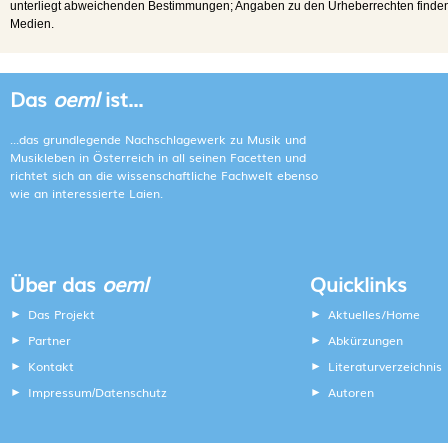
unterliegt abweichenden Bestimmungen; Angaben zu den Urheberrechten finden s
Medien.
Das
oeml
ist...
...das grundlegende Nachschlagewerk zu Musik und
Musikleben in Österreich in all seinen Facetten und
richtet sich an die wissenschaftliche Fachwelt ebenso
wie an interessierte Laien.
Über das
oeml
Quicklinks
Das Projekt
Aktuelles/Home
Partner
Abkürzungen
Kontakt
Literaturverzeichnis
Impressum
Datenschutz
Autoren
/