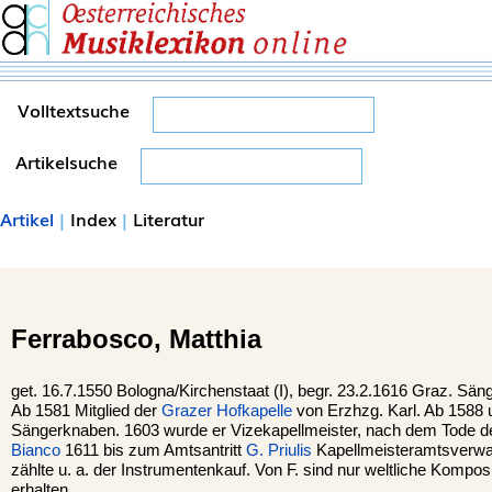
Volltextsuche
Artikelsuche
Artikel
|
Index
|
Literatur
Ferrabosco,
Matthia
get. 16.7.1550 Bologna/Kirchenstaat (I), begr. 23.2.1616 Graz. Säng
Ab 1581 Mitglied der
Grazer
Hofkapelle
von Erzhzg. Karl. Ab 1588 un
Sängerknaben. 1603 wurde er Vizekapellmeister, nach dem Tode d
Bianco
1611 bis zum Amtsantritt
G. Priulis
Kapellmeisteramtsverwalt
zählte u. a. der Instrumentenkauf. Von F. sind nur weltliche Kompos
erhalten.