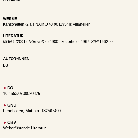
WERKE
Kanzonetten (2 als NA in
DTÖ
90 [1954]); Villanellen.
LITERATUR
MGG
6 (2001);
NGroveD
6 (1980); Federhofer 1967;
StMl
1962–66.
AUTOR*INNEN
BB
►
DOI
10.1553/0x00020376
►
GND
Ferrabosco, Matthia: 132567490
►
OBV
Weiterführende Literatur