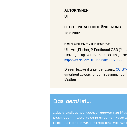
AUTOR*INNEN
UH
LETZTE INHALTLICHE ÄNDERUNG
18.2.2002
EMPFOHLENE ZITIERWEISE
UH
, Art. „Fischer, P. Ferdinand OSB (Joha
Flotzinger, hg. von Barbara Boisits (letz
https://dx.doi.org/10.1553/0x00020839
Dieser Text wird unter der Lizenz
CC BY-
unterliegt abweichenden Bestimmungen; 
Medien.
Das
oeml
ist...
...das grundlegende Nachschlagewerk zu Mus
Musikleben in Österreich in all seinen Facet
richtet sich an die wissenschaftliche Fachwe