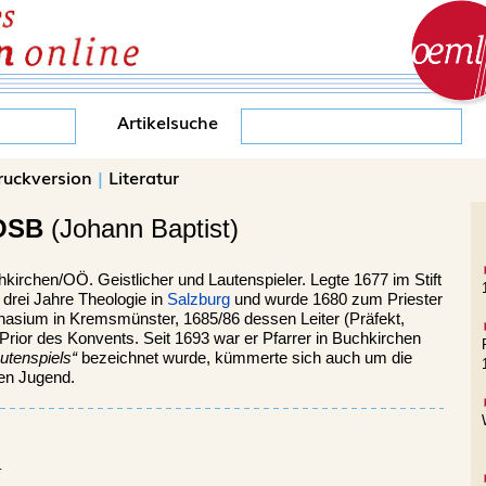
Artikelsuche
ruckversion
|
Literatur
 OSB
(Johann Baptist)
hkirchen/OÖ.
Geistlicher und Lautenspieler. Legte 1677 im Stift
 drei Jahre Theologie in
Salzburg
und wurde 1680 zum Priester
asium in Kremsmünster, 1685/86 dessen Leiter (Präfekt,
rior des Konvents. Seit 1693 war er Pfarrer in Buchkirchen
utenspiels“
bezeichnet wurde, kümmerte sich auch um die
den Jugend.
.