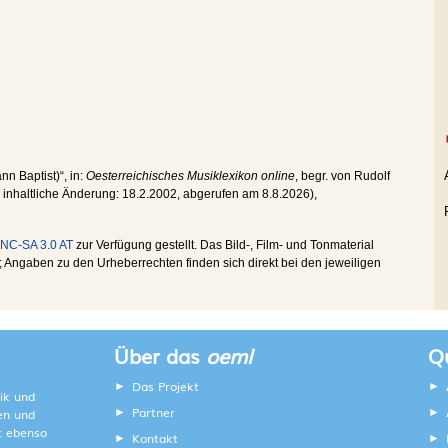
nn Baptist)“, in:
Oesterreichisches Musiklexikon online
, begr. von Rudolf
te inhaltliche Änderung:
18.2.2002
, abgerufen am
8.8.2026
),
NC-SA 3.0 AT
zur Verfügung gestellt. Das Bild-, Film- und Tonmaterial
Angaben zu den Urheberrechten finden sich direkt bei den jeweiligen
Über das
oeml
Qu
Das Projekt
ik und
Partner
ten und
lt ebenso
Kontakt