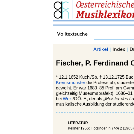
Volltextsuche
Artikel
|
Index
|
D
Fischer,
P. Ferdinand
*
12.1.1652
Kuchl/Sb,
†
13.12.1725
Buc
Kremsmünster
die Profess ab, studierte
geweiht. Er war 1683–85 Prof. am Gymn
gleichzeitig Museumspräfekt), 1686–91 P
bei
Wels
/OÖ. F., der als
„Meister des La
musikalische Ausbildung der studieren
LITERATUR
Kellner 1956; Flotzinger in
TMA
2 (1965)