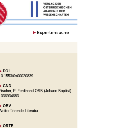
►
Expertensuche
►
DOI
10.1553/0x00020839
►
GND
Fischer, P. Ferdinand OSB (Johann Baptist):
1036934683
►
OBV
Weiterführende Literatur
►
ORTE