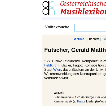
Volltextsuche
Artikel
|
Index
|
D
Futscher,
Gerald Matth
*
27.1.1962
Feldkirch/V.
Komponist, Klav
Feldkirch
(Klavier, Fagott, Komposition 
Stadt
Wien
, dazu Studium an der Univ.
Weiterentwicklung des Kontrapunktes gef
verbunden wird.
WERKE
Bühnenwerke
(Fluch der Berge, Der wild
Kammermusik (s.
Tbsp.
), Lieder
(Helioga