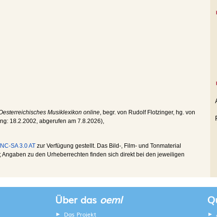
Oesterreichisches Musiklexikon online
, begr. von Rudolf Flotzinger, hg. von
ung:
18.2.2002
, abgerufen am
7.8.2026
),
NC-SA 3.0 AT
zur Verfügung gestellt. Das Bild-, Film- und Tonmaterial
Angaben zu den Urheberrechten finden sich direkt bei den jeweiligen
Über das
oeml
Qu
Das Projekt