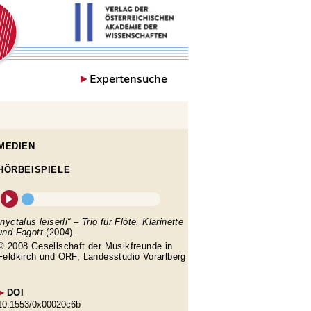
►
Expertensuche
MEDIEN
HÖRBEISPIELE
„nyctalus leiserli“ – Trio für Flöte, Klarinette
und Fagott
(2004).
© 2008 Gesellschaft der Musikfreunde in
Feldkirch und ORF, Landesstudio Vorarlberg
►
DOI
10.1553/0x00020c6b