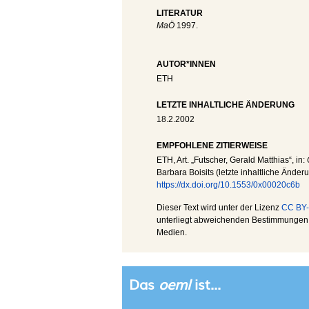
LITERATUR
MaÖ
1997.
AUTOR*INNEN
ETH
LETZTE INHALTLICHE ÄNDERUNG
18.2.2002
EMPFOHLENE ZITIERWEISE
ETH
, Art. „Futscher, Gerald Matthias“, in:
Barbara Boisits (letzte inhaltliche Änder
https://dx.doi.org/10.1553/0x00020c6b
Dieser Text wird unter der Lizenz
CC BY-
unterliegt abweichenden Bestimmungen; 
Medien.
Das
oeml
ist...