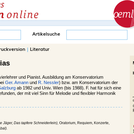
Artikelsuche
ruckversion
|
Literatur
ias
ierlehrer und Pianist. Ausbildung am Konservatorium
bei
Ger. Amann
und
R. Nessler
) bzw. am Konservatorium der
Salzburg
ab 1982 und Univ. Wien (bis 1988). F. hat für sich eine
unden, der mit viel Sinn für Melodie und flexibler Harmonik
e Jäger, Das tapfere Schneiderlein),
Oratorium, Requiem, Konzerte,
bal).