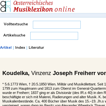
Volltextsuche
Artikelsuche
Artikel
|
Index
|
Literatur
Koudelka,
Vinzenz
Joseph Freiherr vo
*
5.6.1773
Wien
, †
20.5.1850 Wien. Militär und Musikdilettant. Seit
1799 zum Hauptmann und 1813 zum Oberst im General-Quartiermei
wurde er Freiherr; 1837 ging er als Divisionär (des IR.s 40) in de
beschäftigte er sich mit Malerei, Radierungen und alter Musik. K. b
Musikalienbestände. Ca. 400 Bücher über Musik des 15.–19. Jh.s w
versteigert, waren dann im Besitz von Alexander Wheelock Thayer, 