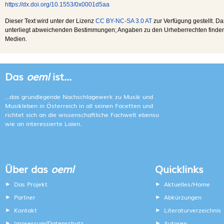
https://dx.doi.org/10.1553/0x0001d5aa
Dieser Text wird unter der Lizenz
CC BY-NC-SA 3.0 AT
zur Verfügung gestellt. Da
unterliegt abweichenden Bestimmungen; Angaben zu den Urheberrechten finden s
Medien.
Das
oeml
ist...
...das grundlegende Nachschlagewerk zu Musik und
Musikleben in Österreich in all seinen Facetten und
richtet sich an die wissenschaftliche Fachwelt ebenso
wie an interessierte Laien.
Über das
oeml
Quicklinks
Das Projekt
Aktuelles/Home
Partner
Abkürzungen
Kontakt
Literaturverzeichnis
Impressum
Datenschutz
Autoren
/