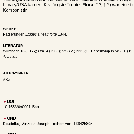
Library/USA kamen. K.s jüngste Tochter
Flora
(* ?, † ?) war eine b
Komponistin.
WERKE
Radierungen
Etudes à l’eau forte
1844.
LITERATUR
Wurzbach 13 (1865);
ÖBL
4 (1969);
MGÖ
2 (1995); G. Haberkamp in
MGG
6 (19
Archive].
AUTOR*INNEN
ARa
►
DOI
10.1553/0x0001d5aa
►
GND
Koudelka, Vinzenz Joseph Freiherr von: 136425895